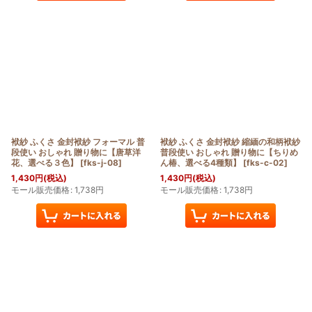
袱紗 ふくさ 金封袱紗 フォーマル 普
袱紗 ふくさ 金封袱紗 縮緬の和柄袱紗
段使い おしゃれ 贈り物に【唐草洋
普段使い おしゃれ 贈り物に【ちりめ
花、選べる３色】
[
fks-j-08
]
ん椿、選べる4種類】
[
fks-c-02
]
1,430
円
(税込)
1,430
円
(税込)
モール販売価格
:
1,738
円
モール販売価格
:
1,738
円