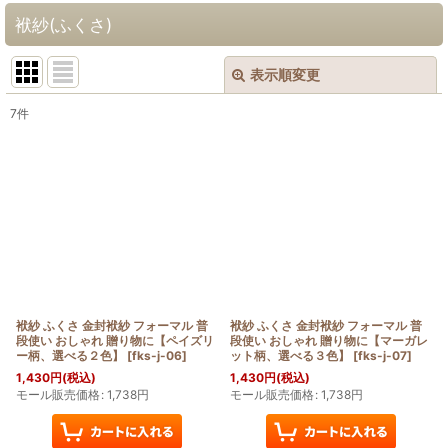
袱紗(ふくさ)
表示順変更
閉じる
7
件
表示数
:
在庫あり
並び順
:
絞り込む
袱紗 ふくさ 金封袱紗 フォーマル 普
袱紗 ふくさ 金封袱紗 フォーマル 普
段使い おしゃれ 贈り物に【ペイズリ
段使い おしゃれ 贈り物に【マーガレ
ー柄、選べる２色】
[
fks-j-06
]
ット柄、選べる３色】
[
fks-j-07
]
1,430
円
(税込)
1,430
円
(税込)
モール販売価格
:
1,738
円
モール販売価格
:
1,738
円