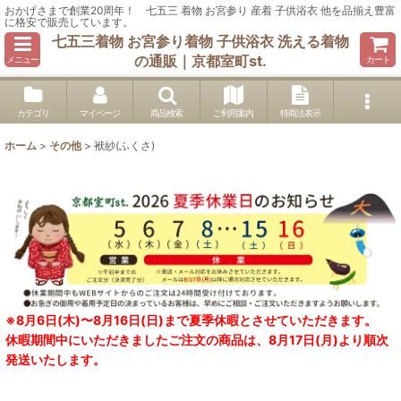
おかげさまで創業20周年！ 七五三 着物 お宮参り 産着 子供浴衣 他を品揃え豊富
に格安で販売しています。
七五三着物 お宮参り着物 子供浴衣 洗える着物
の通販｜京都室町st.
メニュー
カート
カテゴリ
マイページ
商品検索
ご利用案内
特商法表示
ホーム
>
その他
>
袱紗(ふくさ)
※8月6日(木)〜8月16日(日)まで夏季休暇とさせていただきます。
休暇期間中にいただきましたご注文の商品は、8月17日(月)より順次
発送いたします。