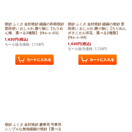
袱紗 ふくさ 金封袱紗 縮緬の和柄袱紗
袱紗 ふくさ 金封袱紗 縮緬の袱紗 普
普段使い おしゃれ 贈り物に【ちりめ
段使い おしゃれ 贈り物に【ちりめん
ん梅、選べる3種類】
[
fks-c-03
]
ボタニカル洋花、選べる2種類】
[
fks-c-04
]
1,430
円
(税込)
1,430
円
(税込)
モール販売価格
:
1,738
円
モール販売価格
:
1,738
円
袱紗 ふくさ 金封袱紗 慶事用 弔事用
シンプルな無地縮緬の袱紗【選べる