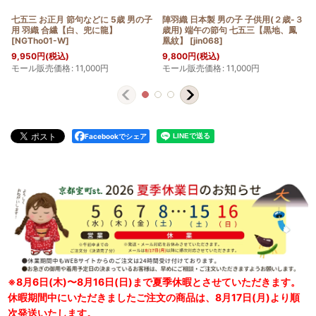
七五三 お正月 節句などに 5歳 男の子
陣羽織 日本製 男の子 子供用(２歳-３
用 羽織 合繊【白、兜に龍】
歳用) 端午の節句 七五三【黒地、鳳
[
NGTho01-W
]
凰紋】
[
jin068
]
9,950
円
(税込)
9,800
円
(税込)
モール販売価格
:
11,000
円
モール販売価格
:
11,000
円
Facebookでシェア
※8月6日(木)〜8月16日(日)まで夏季休暇とさせていただきます。
休暇期間中にいただきましたご注文の商品は、8月17日(月)より順
次発送いたします。