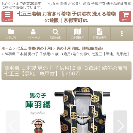
おかげさまで創業20周年！ 七五三 着物 お宮参り 産着 子供浴衣 他を品揃え豊富
に格安で販売しています。
七五三着物 お宮参り着物 子供浴衣 洗える着物
の通販｜京都室町st.
メニュー
カート
カテゴリ
マイページ
商品検索
ご利用案内
特商法表示
ホーム
>
七五三 着物(男の子用)
>
男の子用 羽織、陣羽織(単品)
>
陣羽織 日本製 男の子 子供用(２歳-３歳用) 端午の節句 七五三【黒地、亀甲紋】
陣羽織 日本製 男の子 子供用(２歳-３歳用) 端午の節句
七五三【黒地、亀甲紋】
[
jin067
]