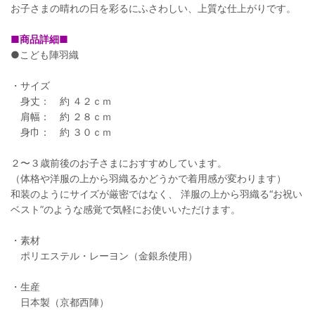
お子さまの晴れの日を彩るにふさわしい、上質な仕上がりです。
■商品詳細■
●こども陣羽織
・サイズ
身丈： 約 ４２ｃｍ
肩幅： 約 ２８ｃｍ
身巾： 約 ３０ｃｍ
２〜３歳前後のお子さまにおすすめしています。
（体格や洋服の上から羽織るかどうかで着用感が変わります）
和装のようにサイズが厳密ではなく、 洋服の上から羽織る“お祝い
ベスト”のような感覚で気軽にお使いいただけます。
・素材
ポリエステル・レーヨン（金銀糸使用）
・生産
日本製（京都西陣）