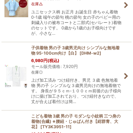
在庫△
ユニセックス柄 お正月 お誕生日 赤ちゃん着物
0-1歳 端午の節句 桃の節句 女の子のベビー用の
刺繍入りの被布コートと二部式(セパレート)着物
のセットです。 0歳から1歳のお子様向けです
が、小さな…
子供着物 男の子 3歳男児向け シンプルな無地着
物 95-100cm向け【白】
[
DHM-w2
]
6,980
円
(税込)
モール販売価格
:
7,920
円
在庫◎
上げ加工済み つけ紐付き、男児 ３歳 色無地着
物 男の子 シンプルな３歳男児向けの無地着物で
す。 身長が９５ｃｍ-１００ｃｍ前後のお子様向
けに揚げ加工されており、つけ紐付きなので、
丈が合えば着付けは簡…
こども着物 3歳 男の子 モダンな小紋柄 三つ身の
着物(合繊) ※腰紐・じゅばん付き【紺群青、大
花】
[
TY3K3951-11
]