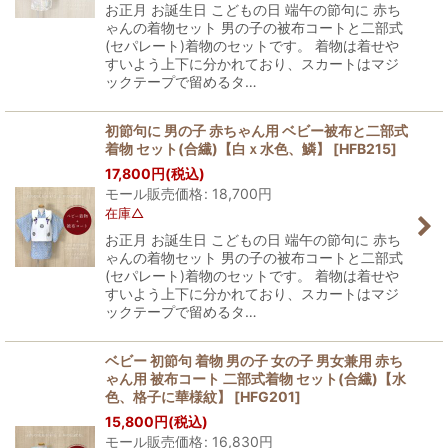
お正月 お誕生日 こどもの日 端午の節句に 赤ち
ゃんの着物セット 男の子の被布コートと二部式
(セパレート)着物のセットです。 着物は着せや
すいよう上下に分かれており、スカートはマジ
ックテープで留めるタ…
初節句に 男の子 赤ちゃん用 ベビー被布と二部式
着物 セット(合繊)【白ｘ水色、鱗】
[
HFB215
]
17,800
円
(税込)
モール販売価格
:
18,700
円
在庫△
お正月 お誕生日 こどもの日 端午の節句に 赤ち
ゃんの着物セット 男の子の被布コートと二部式
(セパレート)着物のセットです。 着物は着せや
すいよう上下に分かれており、スカートはマジ
ックテープで留めるタ…
ベビー 初節句 着物 男の子 女の子 男女兼用 赤ち
ゃん用 被布コート 二部式着物 セット(合繊)【水
色、格子に華様紋】
[
HFG201
]
15,800
円
(税込)
モール販売価格
:
16,830
円