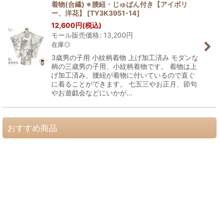
着物(合繊) ※腰紐・じゅばん付き【アイボリ
ー、洋花】
[
TY3K3951-14
]
12,600
円
(税込)
モール販売価格
:
13,200
円
在庫◎
3歳男の子用 小紋柄着物 上げ加工済み モダンな
柄の三歳男の子用、小紋柄着物です。 着物は上
げ加工済み、腰紐が着物に付いているので直ぐ
に着ることができます。 七五三やお正月、節句
やお遊戯会などにいかが…
おすすめ商品