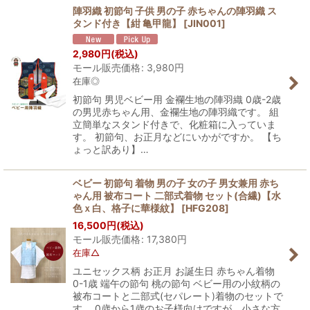
陣羽織 初節句 子供 男の子 赤ちゃんの陣羽織 ス
タンド付き【紺 亀甲龍】
[
JIN001
]
2,980
円
(税込)
モール販売価格
:
3,980
円
在庫◎
初節句 男児ベビー用 金襴生地の陣羽織 0歳-2歳
の男児赤ちゃん用、金襴生地の陣羽織です。 組
立簡単なスタンド付きで、化粧箱に入っていま
す。 初節句、お正月などにいかがですか。 【ち
ょっと訳あり】…
ベビー 初節句 着物 男の子 女の子 男女兼用 赤ち
ゃん用 被布コート 二部式着物 セット(合繊)【水
色ｘ白、格子に華様紋】
[
HFG208
]
16,500
円
(税込)
モール販売価格
:
17,380
円
在庫△
ユニセックス柄 お正月 お誕生日 赤ちゃん着物
0-1歳 端午の節句 桃の節句 ベビー用の小紋柄の
被布コートと二部式(セパレート)着物のセットで
す。 0歳から1歳のお子様向けですが、小さな方