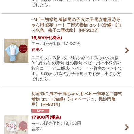
でしたら…
ベビー 初節句 着物 男の子 女の子 男女兼用 赤ち
ゃん用 被布コート 二部式着物 セット(合繊)【白
ｘ水色、格子に華様紋】
[
HFG207
]
16,500
円
(税込)
モール販売価格
:
17,380
円
在庫△
ユニセックス柄 お正月 お誕生日 赤ちゃん着物
0-1歳 端午の節句 桃の節句 ベビー用の小紋柄の
被布コートと二部式(セパレート)着物のセットで
す。 0歳から1歳のお子様向けですが、小さな方
でしたら…
初節句に 男の子 赤ちゃん用 ベビー被布と二部式
着物 セット(合繊)【白ｘベージュ、毘沙門亀
甲】
[
HFB214
]
17,800
円
(税込)
モール販売価格
:
18,700
円
在庫X