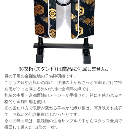
男の子用の金襴生地の子供陣羽織です。
こどもの日やお祝いの席に、洋服の上からさっと羽織るだけで特
別感がぐっと高まる男の子用の金襴陣羽織です。
和装の本場・京都西陣のメーカーが手掛けた、袴にも使われる本
格的な金襴生地を使用。
光の当たり方で表情が変わる華やかな織り柄は、写真映えも抜群
で、お祝いの記念撮影にもぴったりです。
今回の陣羽織は、数種類の生地サンプルの中からスタッフ全員で
投票して選んだ“自信の一着”。