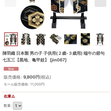
陣羽織 日本製 男の子 子供用(２歳-３歳用) 端午の節句
七五三【黒地、亀甲紋】
[
jin067
]
販売価格
:
9,800
円
(税込)
モール販売価格
:
11,000
円
在庫△
数量
: