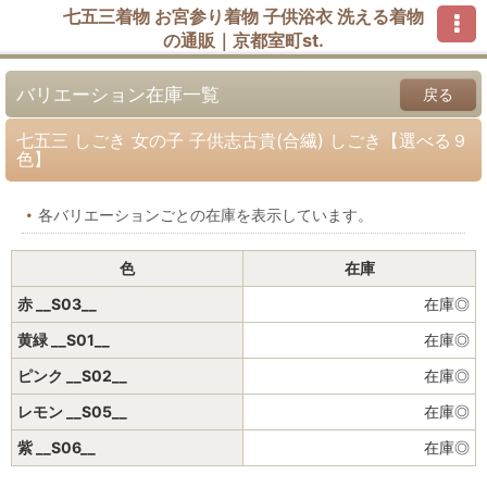
七五三着物 お宮参り着物 子供浴衣 洗える着物
の通販｜京都室町st.
バリエーション在庫一覧
戻る
七五三 しごき 女の子 子供志古貴(合繊) しごき【選べる９
色】
各バリエーションごとの在庫を表示しています。
色
在庫
赤 __S03__
在庫◎
黄緑 __S01__
在庫◎
ピンク __S02__
在庫◎
レモン __S05__
在庫◎
紫 __S06__
在庫◎