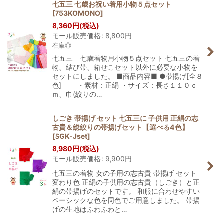
七五三 七歳お祝い着用小物５点セット
[
753KOMONO
]
8,360
円
(税込)
モール販売価格
:
8,800
円
在庫◎
七五三 七歳着物用小物５点セット 七五三の着
物、結び帯、箱せこセット以外に必要な小物を
セットにしました。 ■商品内容■ ●帯揚げ[全８
色] ・素材：正絹 ・サイズ：長さ１１０ｃ
ｍ、巾(絞りの…
しごき 帯揚げ セット 七五三に 子供用 正絹の志
古貴＆総絞りの帯揚げセット【選べる4色】
[
SGK-Jset
]
8,980
円
(税込)
モール販売価格
:
9,900
円
七五三の着物 女の子用の志古貴 帯揚げ セット
変わり色 正絹の子供用の志古貴（しごき）と正
絹の帯揚げのセットです。 和服に合わせやすい
ベーシックな色を同色でご用意しました。 帯揚
げの生地はふわふわと…