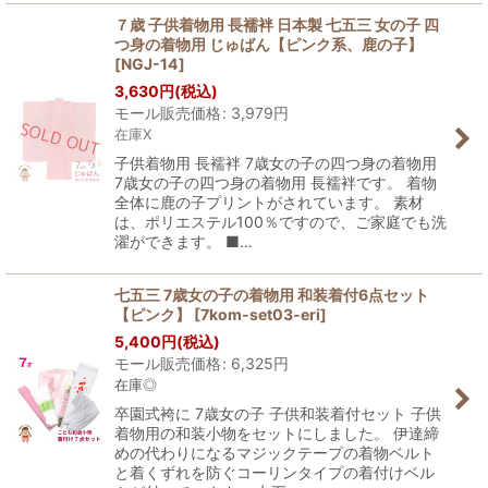
７歳 子供着物用 長襦袢 日本製 七五三 女の子 四
つ身の着物用 じゅばん【ピンク系、鹿の子】
[
NGJ-14
]
3,630
円
(税込)
モール販売価格
:
3,979
円
在庫X
子供着物用 長襦袢 7歳女の子の四つ身の着物用
7歳女の子の四つ身の着物用 長襦袢です。 着物
全体に鹿の子プリントがされています。 素材
は、ポリエステル100％ですので、ご家庭でも洗
濯ができます。 ■…
七五三 7歳女の子の着物用 和装着付6点セット
【ピンク】
[
7kom-set03-eri
]
5,400
円
(税込)
モール販売価格
:
6,325
円
在庫◎
卒園式袴に 7歳女の子 子供和装着付セット 子供
着物用の和装小物をセットにしました。 伊達締
めの代わりになるマジックテープの着物ベルト
と着くずれを防ぐコーリンタイプの着付けベル