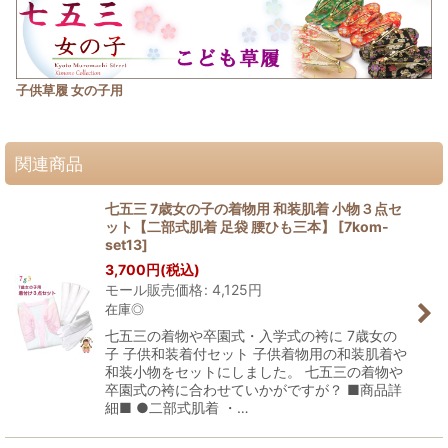
子供草履 女の子用
関連商品
七五三 7歳女の子の着物用 和装肌着 小物３点セ
ット【二部式肌着 足袋 腰ひも三本】
[
7kom-
set13
]
3,700
円
(税込)
モール販売価格
:
4,125
円
在庫◎
七五三の着物や卒園式・入学式の袴に 7歳女の
子 子供和装着付セット 子供着物用の和装肌着や
和装小物をセットにしました。 七五三の着物や
卒園式の袴に合わせていかがですが？ ■商品詳
細■ ●二部式肌着 ・…