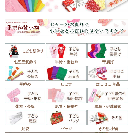
七五三髪飾り
半衿・重ね衿
帯揚げ
帯締め
しごき
はこせこ 単品
帯枕・帯板
肌着・長襦袢
腰紐・伊達締め
足袋
バッグ
その他 小物