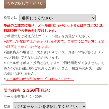
色
を選択してください
発送方法
:
単品のご注文に限り、メール便(ゆうパケットまたはネコポス) 送
料280円での発送をお受けします。
ご希望の方は発送方法の「メール便」をお選びください。
※送料は宅配便料金が表示されますので、ご注文後に
再計算
し金額
の訂正をさせていただきます。
※複数購入の場合は、大きさ(Ａ４サイズ、厚さ3cm以内)によりメ
ール便対応できない場合があります。
※メール便はポスト投函となりますので日時指定ができません。お
急ぎの方は宅配便をご利用ください。また、輸送時の紛失・破損
の保証もありません。
※
メール便の代金引換サービスはありません。
販売価格
:
2,350
円
(税込)
モール販売価格
:
2,420
円
数量
: