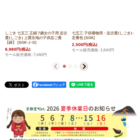
-
しごき 七五三 正絹 子供用の志古貴
しごき 七五三 正絹 子供用の志古貴
(しごき) 定番の色【赤】
[
SGK-D-R
]
(しごき) 定番の色【レモン】
[
SGK-
D-L
]
3,650
円
(税込)
3,650
円
(税込)
モール販売価格
:
3,980
円
モール販売価格
:
3,980
円
Facebookでシェア