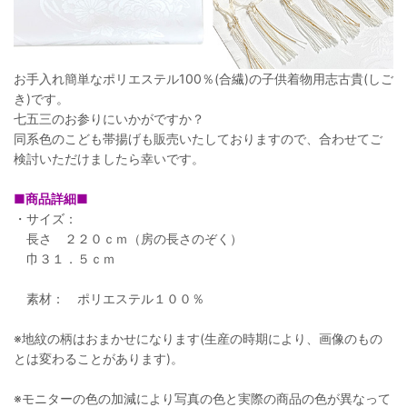
お手入れ簡単なポリエステル100％(合繊)の子供着物用志古貴(しご
き)です。
七五三のお参りにいかがですか？
同系色のこども帯揚げも販売いたしておりますので、合わせてご
検討いただけましたら幸いです。
■商品詳細■
・サイズ：
長さ ２２０ｃｍ（房の長さのぞく）
巾３１．５ｃｍ
素材： ポリエステル１００％
※地紋の柄はおまかせになります(生産の時期により、画像のもの
とは変わることがあります)。
※モニターの色の加減により写真の色と実際の商品の色が異なって