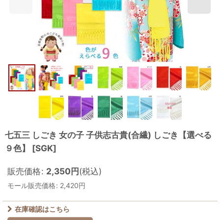
七五三 しごき 女の子 子供志古貴(合繊) しごき【選べる
９色】
[
SGK
]
販売価格
:
2,350
円
(税込)
モール販売価格
:
2,420
円
在庫確認はこちら