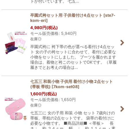
トが付いています。 七五…
卒園式袴セット用 子供着付け4点セット
[
ste7-
kom-eri
]
4,980
円
(税込)
モール販売価格
:
5,940
円
在庫◎
卒園式袴に 袴下帯の色が選べる着付け4点セッ
ト 女の子の袴セットに合わせて、着付に必要な
小物をセットにしました。 ブーツを履かれます
場合は、着物と袴このセットでOKです。（草履
履きでとお考えの場合は…
七五三 和装小物 子供用 着付け小物 2点セット
(帯板 帯枕)
[
7kom-set08
]
1,600
円
(税込)
モール販売価格
:
1,650
円
在庫◎
七五三に 女の子用 和装 小物 セット 7歳向けの
帯板、帯枕の2点セットです。 袋帯の着付けに
必要な小物です。 ■商品詳細■ ＜帯板＞ 長
さ： 約 ２４ｃｍ 幅 ： 約 １１ｃｍ ・素