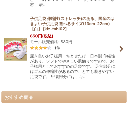
材 表…
子供足袋 伸縮性(ストレッチ)のある、国産のは
きよい子供足袋 選べるサイズ(13cm-22cm)
【白】
[
kiz-tabi02
]
850
円
(税込)
モール販売価格
:
880
円
1
件
履き良いお子様用 ちとせたび 日本製 伸縮性
があり、ソフトでやさしい肌触りですので、お
子様用としておすすめの足袋です。 足首部分に
はゴムの伸縮性があるので、とても履きやすい
足袋です。 甲裏部分には、キ…
おすすめ商品