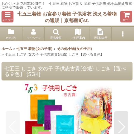
おかげさまで創業20周年！ 七五三 着物 お宮参り 産着 子供浴衣 他を品揃え豊富
に格安で販売しています。
七五三着物 お宮参り着物 子供浴衣 洗える着物
の通販｜京都室町st.
メニュー
カート
カテゴリ
マイページ
商品検索
ご利用案内
特商法表示
ホーム
>
七五三 着物(女の子用)
>
その他小物(女の子用)
>
七五三 しごき 女の子 子供志古貴(合繊) しごき【選べる９色】
七五三 しごき 女の子 子供志古貴(合繊) しごき【選べ
る９色】
[
SGK
]