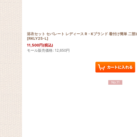
浴衣セット セパレート レディース R・Kブランド 着付け簡単 二
[
RKLY25-L
]
11,500
円
(税込)
モール販売価格
:
12,650
円
No.11