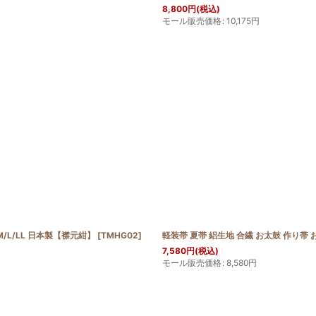
8,800
円
(税込)
モール販売価格
:
10,175
円
/L/LL 日本製【襟元紺】
[
TMHG02
]
軽装帯 夏帯 絽生地 合繊 お太鼓 作り
7,580
円
(税込)
モール販売価格
:
8,580
円