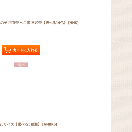
男の子 浴衣帯 へこ帯 三尺帯【選べる14色】
[
HHK
]
No.4
M/Lサイズ【選べる5種類】
[
ANBRo
]