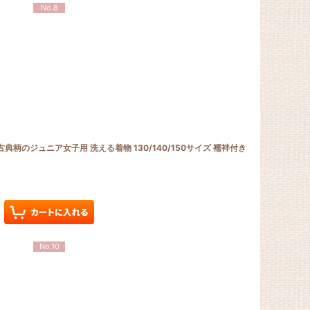
No.8
典柄のジュニア女子用 洗える着物 130/140/150サイズ 襦袢付き
No.10