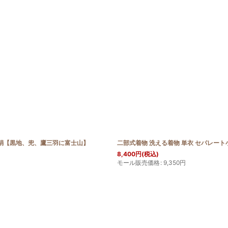
 正絹【黒地、兜、鷹三羽に富士山】
二部式着物 洗える着物 単衣 セパレート
8,400
円
(税込)
モール販売価格
:
9,350
円