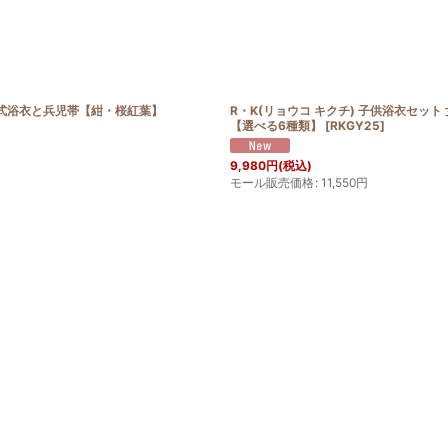
部式浴衣と兵児帯【紺・桜紅葉】
R・K(リョウコ キクチ) 子供浴衣セット
【選べる6種類】
[
RKGY25
]
9,980
円
(税込)
モール販売価格
:
11,550
円