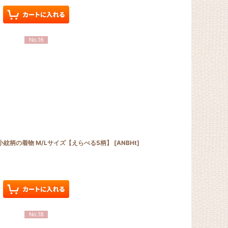
No.16
小紋柄の着物 M/Lサイズ【えらべる5柄】
[
ANBHt
]
No.18