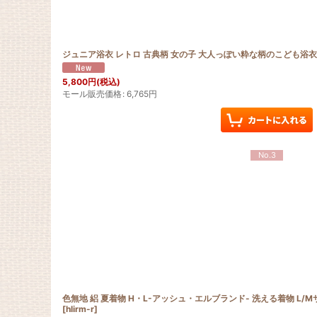
ジュニア浴衣 レトロ 古典柄 女の子 大人っぽい粋な柄のこども浴衣 
5,800
円
(税込)
モール販売価格
:
6,765
円
No.3
色無地 絽 夏着物 H・L-アッシュ・エルブランド- 洗える着物 L/
[
hlirm-r
]