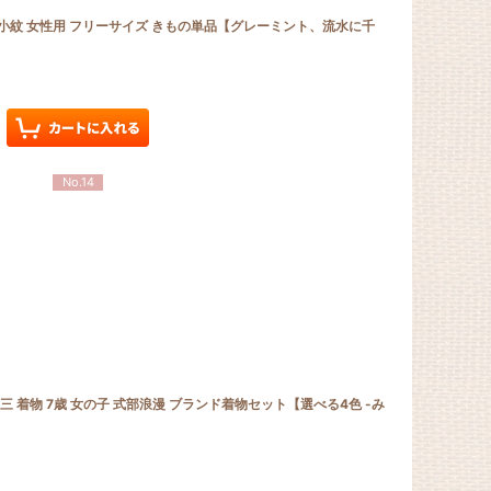
) 小紋 女性用 フリーサイズ きもの単品【グレーミント、流水に千
No.14
三 着物 7歳 女の子 式部浪漫 ブランド着物セット【選べる4色 -み