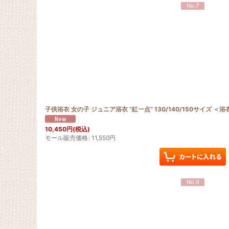
No.7
子供浴衣 女の子 ジュニア浴衣 “紅一点” 130/140/150サイズ 
10,450
円
(税込)
モール販売価格
:
11,550
円
No.9