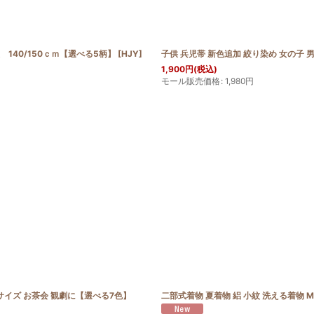
140/150ｃｍ【選べる5柄】
[
HJY
]
子供 兵児帯 新色追加 絞り染め 女の子 
1,900
円
(税込)
モール販売価格
:
1,980
円
Mサイズ お茶会 観劇に【選べる7色】
二部式着物 夏着物 絽 小紋 洗える着物 