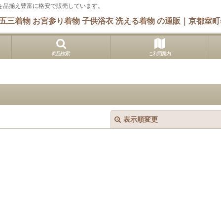
 他を品揃え豊富に格安で販売しています。
五三着物 お宮参り着物 子供浴衣 洗える着物 の通販｜京都室町s
商品検索
ご利用案内
表示順変更
絞り込む