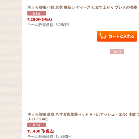
洗える着物 小紋 単衣 単品 レディース 仕立て上がり プレタの着物
7,250
円
(税込)
モール販売価格
:
8,250
円
No.13
洗える着物 単衣 八寸名古屋帯セット H・L(アッシュ・エル) 小紋
[
HLHT24n
]
15,400
円
(税込)
モール販売価格
:
15,950
円