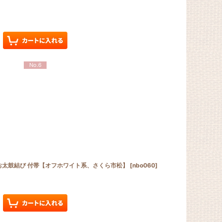
No.6
帯 お太鼓結び 付帯【オフホワイト系、さくら市松】
[
nbo060
]