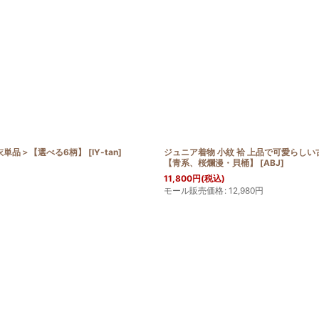
＜浴衣単品＞【選べる6柄】
[
IY-tan
]
ジュニア着物 小紋 袷 上品で可愛らしい古
【青系、桜爛漫・貝桶】
[
ABJ
]
11,800
円
(税込)
モール販売価格
:
12,980
円