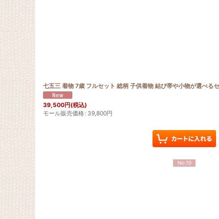
七五三 着物 7歳 フルセット 総柄 子供着物 結び帯や小物が選べ
39,500
円
(税込)
モール販売価格
:
39,800
円
No.19