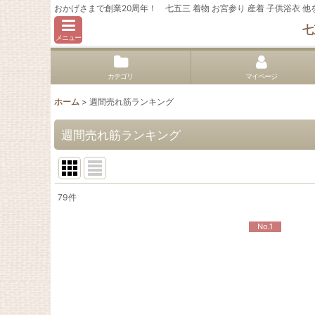
おかげさまで創業20周年！ 七五三 着物 お宮参り 産着 子供浴衣
七
メニュー
カテゴリ
マイページ
ホーム
>
週間売れ筋ランキング
週間売れ筋ランキング
79
件
在庫あり
No.1