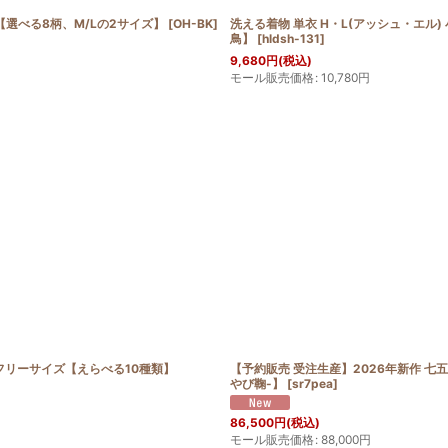
【選べる8柄、M/Lの2サイズ】
[
OH-BK
]
洗える着物 単衣 H・L(アッシュ・エル
鳥】
[
hldsh-131
]
9,680
円
(税込)
モール販売価格
:
10,780
円
 フリーサイズ【えらべる10種類】
【予約販売 受注生産】2026年新作 七五
やび鞠-】
[
sr7pea
]
86,500
円
(税込)
モール販売価格
:
88,000
円