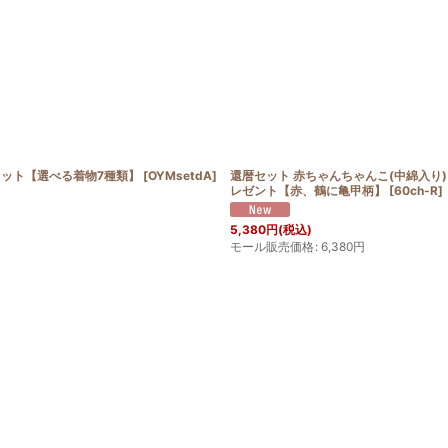
るセット【選べる着物7種類】
[
OYMsetdA
]
還暦セット 赤ちゃんちゃんこ(中綿入り)
レゼント【赤、鶴に亀甲柄】
[
60ch-R
]
5,380
円
(税込)
モール販売価格
:
6,380
円