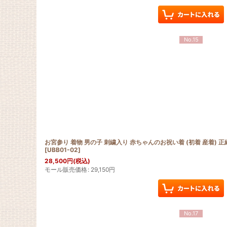
No.15
お宮参り 着物 男の子 刺繍入り 赤ちゃんのお祝い着 (初着 産着)
[
UBB01-02
]
28,500
円
(税込)
モール販売価格
:
29,150
円
No.17