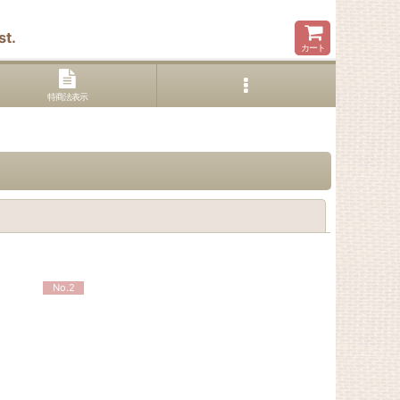
t.
カート
特商法表示
閉じる
No.2