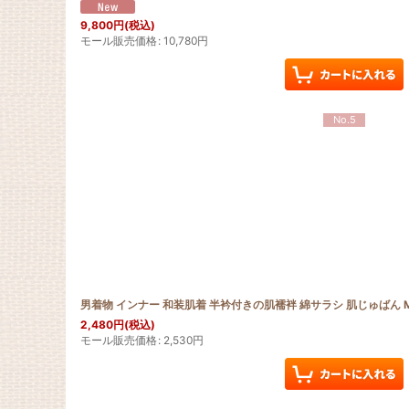
9,800
円
(税込)
モール販売価格
:
10,780
円
No.5
男着物 インナー 和装肌着 半衿付きの肌襦袢 綿サラシ 肌じゅばん M
2,480
円
(税込)
モール販売価格
:
2,530
円