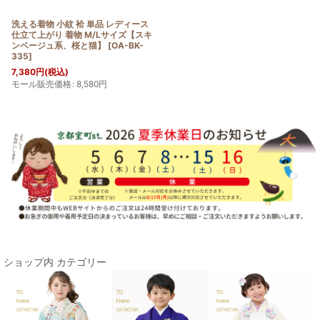
洗える着物 小紋 袷 単品 レディース
仕立て上がり 着物 M/Lサイズ【スキ
ンベージュ系、桜と猫】
[
OA-BK-
335
]
7,380
円
(税込)
モール販売価格
:
8,580
円
ショップ内 カテゴリー