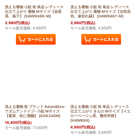
洗える着物 小紋 袷 単品 レディース
洗える着物 小紋 袷 単品 レディース
仕立て上がり 着物 Mサイズ【金茶
仕立て上がり 着物 Mサイズ【女郎花
系、格子】
[
HAW9486-M
]
色、途切れ縞】
[
HAW9487-M
]
3,980
円
(税込)
3,980
円
(税込)
モール販売価格
:
4,950
円
モール販売価格
:
4,950
円
洗える着物 袷 ブランド Adam&Eve-
洗える着物 小紋 袷 単品 レディース
アダムアンドイブ- 小紋 Mサイズ
仕立て上がり きもの Mサイズ【イエ
【紫系、松に飛鶴】
[
KOA340M
]
ローベージュ系、幾何学柄】
[
HAM664
]
16,800
円
(税込)
4,980
円
(税込)
モール販売価格
:
17,600
円
モール販売価格
:
5,940
円