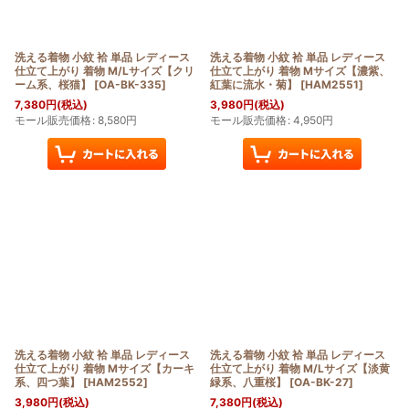
絞り込む
洗える着物 小紋 袷 単品 レディース
洗える着物 小紋 袷 単品 レディース
仕立て上がり 着物 M/Lサイズ【クリ
仕立て上がり 着物 Mサイズ【濃紫、
ーム系、桜猫】
[
OA-BK-335
]
紅葉に流水・菊】
[
HAM2551
]
7,380
円
(税込)
3,980
円
(税込)
モール販売価格
:
8,580
円
モール販売価格
:
4,950
円
洗える着物 小紋 袷 単品 レディース
洗える着物 小紋 袷 単品 レディース
仕立て上がり 着物 Mサイズ【カーキ
仕立て上がり 着物 M/Lサイズ【淡黄
系、四つ葉】
[
HAM2552
]
緑系、八重桜】
[
OA-BK-27
]
3,980
円
(税込)
7,380
円
(税込)