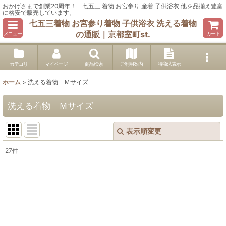
おかげさまで創業20周年！ 七五三 着物 お宮参り 産着 子供浴衣 他を品揃え豊富
に格安で販売しています。
七五三着物 お宮参り着物 子供浴衣 洗える着物
の通販｜京都室町st.
メニュー
カート
カテゴリ
マイページ
商品検索
ご利用案内
特商法表示
ホーム
>
洗える着物 Ｍサイズ
洗える着物 Ｍサイズ
表示順変更
閉じる
27
件
表示数
:
在庫あり
並び順
: