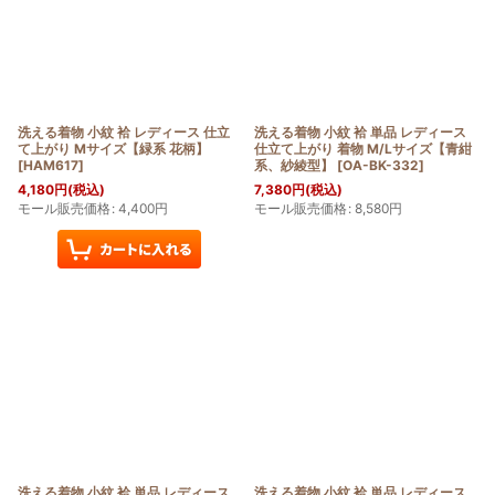
洗える着物 小紋 袷 レディース 仕立
洗える着物 小紋 袷 単品 レディース
て上がり Mサイズ【緑系 花柄】
仕立て上がり 着物 M/Lサイズ【青紺
[
HAM617
]
系、紗綾型】
[
OA-BK-332
]
4,180
円
(税込)
7,380
円
(税込)
モール販売価格
:
4,400
円
モール販売価格
:
8,580
円
洗える着物 小紋 袷 単品 レディース
洗える着物 小紋 袷 単品 レディース