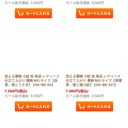
モール販売価格
:
4,950
円
モール販売価格
:
8,580
円
洗える着物 小紋 袷 単品 レディース
洗える着物 小紋 袷 単品 レディース
仕立て上がり 着物 M/Lサイズ【赤
仕立て上がり 着物 M/Lサイズ【茶紫
系、桜とうさぎ】
[
OA-BK-93
]
系、葵と猫小紋】
[
OA-BK-321
]
7,380
円
(税込)
7,380
円
(税込)
モール販売価格
:
8,580
円
モール販売価格
:
8,580
円