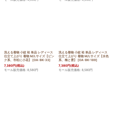
洗える着物 小紋 袷 単品 レディース
洗える着物 小紋 袷 単品 レディース
仕立て上がり 着物 M/Lサイズ【ピン
仕立て上がり 着物 M/Lサイズ【水色
ク系、市松に小花】
[
OA-BK-33
]
系、梅と雲】
[
OA-BK-189
]
7,380
円
(税込)
7,380
円
(税込)
モール販売価格
:
8,580
円
モール販売価格
:
8,580
円