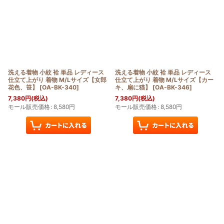
洗える着物 小紋 袷 単品 レディース
洗える着物 小紋 袷 単品 レディース
仕立て上がり 着物 M/Lサイズ【女郎
仕立て上がり 着物 M/Lサイズ【カー
花色、笹】
[
OA-BK-340
]
キ、扇に猫】
[
OA-BK-346
]
7,380
円
(税込)
7,380
円
(税込)
モール販売価格
:
8,580
円
モール販売価格
:
8,580
円