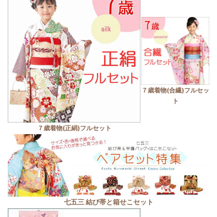
７歳着物(合繊)フルセッ
ト
７歳着物(正絹)フルセット
七五三 結び帯と箱せこセット