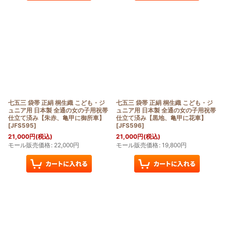
七五三 袋帯 正絹 桐生織 こども・ジ
七五三 袋帯 正絹 桐生織 こども・ジ
ュニア用 日本製 全通の女の子用祝帯
ュニア用 日本製 全通の女の子用祝帯
仕立て済み【朱赤、亀甲に御所車】
仕立て済み【黒地、亀甲に花車】
[
JFS595
]
[
JFS596
]
21,000
円
(税込)
21,000
円
(税込)
モール販売価格
:
22,000
円
モール販売価格
:
19,800
円