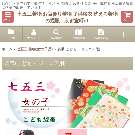
おかげさまで創業20周年！ 七五三 着物 お宮参り 産着 子供浴衣 他を品揃え豊富
に格安で販売しています。
七五三着物 お宮参り着物 子供浴衣 洗える着物
の通販｜京都室町st.
メニュー
カート
カテゴリ
マイページ
商品検索
ご利用案内
特商法表示
ホーム
>
七五三 着物(女の子用)
>
袋帯(こども・ ジュニア用)
袋帯(こども・ ジュニア用)