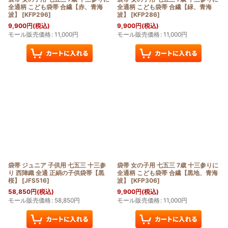
全通柄 こども袋帯 合繊【赤、青海
全通柄 こども袋帯 合繊【緑、青海
波】
[
KFP296
]
波】
[
KFP286
]
9,900
円
(税込)
9,900
円
(税込)
モール販売価格
:
11,000
円
モール販売価格
:
11,000
円
袋帯 ジュニア 子供用 七五三 十三参
袋帯 女の子用 七五三 7歳 十三参りに
り 西陣織 全通 正絹の子供袋帯【黒
全通柄 こども袋帯 合繊【黒地、青海
桜】
[
JFS516
]
波】
[
KFP306
]
58,850
円
(税込)
9,900
円
(税込)
モール販売価格
:
58,850
円
モール販売価格
:
11,000
円