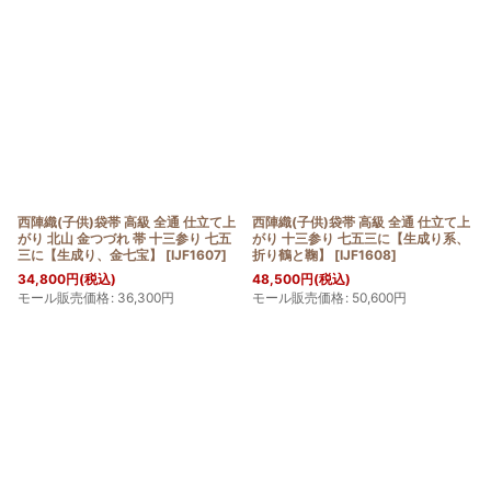
西陣織(子供)袋帯 高級 全通 仕立て上
西陣織(子供)袋帯 高級 全通 仕立て上
がり 北山 金つづれ 帯 十三参り 七五
がり 十三参り 七五三に【生成り系、
三に【生成り、金七宝】
[
IJF1607
]
折り鶴と鞠】
[
IJF1608
]
34,800
円
(税込)
48,500
円
(税込)
モール販売価格
:
36,300
円
モール販売価格
:
50,600
円