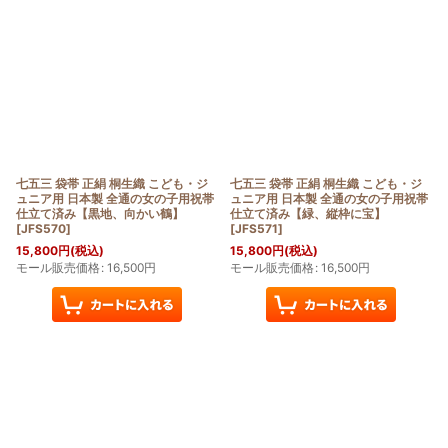
七五三 袋帯 正絹 桐生織 こども・ジ
七五三 袋帯 正絹 桐生織 こども・ジ
ュニア用 日本製 全通の女の子用祝帯
ュニア用 日本製 全通の女の子用祝帯
仕立て済み【黒地、向かい鶴】
仕立て済み【緑、縦枠に宝】
[
JFS570
]
[
JFS571
]
15,800
円
(税込)
15,800
円
(税込)
モール販売価格
:
16,500
円
モール販売価格
:
16,500
円