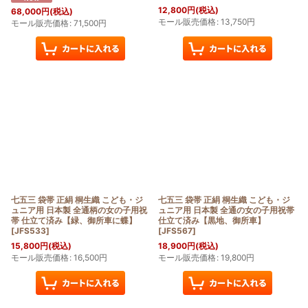
12,800
円
(税込)
68,000
円
(税込)
モール販売価格
:
13,750
円
モール販売価格
:
71,500
円
七五三 袋帯 正絹 桐生織 こども・ジ
七五三 袋帯 正絹 桐生織 こども・ジ
ュニア用 日本製 全通柄の女の子用祝
ュニア用 日本製 全通の女の子用祝帯
帯 仕立て済み【緑、御所車に蝶】
仕立て済み【黒地、御所車】
[
JFS533
]
[
JFS567
]
15,800
円
(税込)
18,900
円
(税込)
モール販売価格
:
16,500
円
モール販売価格
:
19,800
円