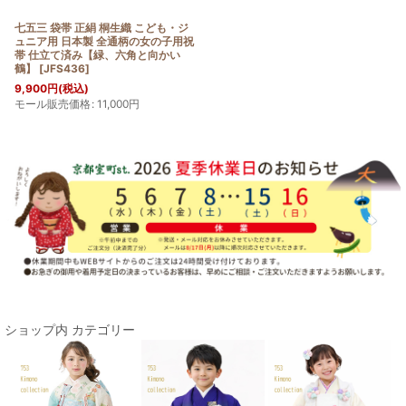
七五三 袋帯 正絹 桐生織 こども・ジ
ュニア用 日本製 全通柄の女の子用祝
帯 仕立て済み【緑、六角と向かい
鶴】
[
JFS436
]
9,900
円
(税込)
モール販売価格
:
11,000
円
ショップ内 カテゴリー