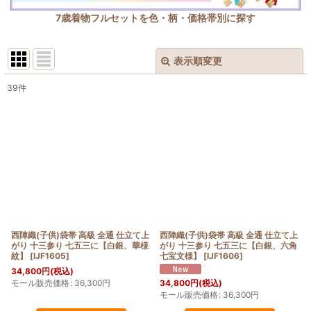
7歳着物フルセットを色・柄・価格帯別に探す
表示順変更
閉じる
39
件
表示数
:
在庫あり
並び順
:
絞り込む
西陣織(子供)袋帯 高級 全通 仕立て上
西陣織(子供)袋帯 高級 全通 仕立て上
がり 十三参り 七五三に【白銀、華様
がり 十三参り 七五三に【白銀、六角
紋】
[
IJF1605
]
七宝文様】
[
IJF1606
]
34,800
円
(税込)
モール販売価格
:
36,300
円
34,800
円
(税込)
モール販売価格
:
36,300
円