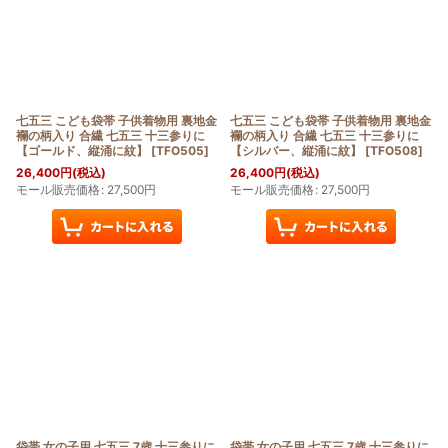
七五三 こども袋帯 子供着物用 裏地金
七五三 こども袋帯 子供着物用 裏地金
襴の柄入り 合繊 七五三 十三参りに
襴の柄入り 合繊 七五三 十三参りに
【ゴールド、縦涌に紋】
[
TFO505
]
【シルバー、縦涌に紋】
[
TFO508
]
26,400
円
(税込)
26,400
円
(税込)
モール販売価格
:
27,500
円
モール販売価格
:
27,500
円
袋帯 女の子用 七五三 7歳 十三参りに
袋帯 女の子用 七五三 7歳 十三参りに