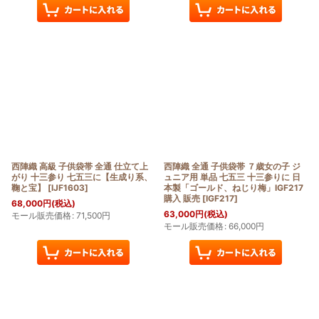
西陣織 高級 子供袋帯 全通 仕立て上
西陣織 全通 子供袋帯 ７歳女の子 ジ
がり 十三参り 七五三に【生成り系、
ュニア用 単品 七五三 十三参りに 日
鞠と宝】
[
IJF1603
]
本製「ゴールド、ねじり梅」IGF217
購入 販売
[
IGF217
]
68,000
円
(税込)
63,000
円
(税込)
モール販売価格
:
71,500
円
モール販売価格
:
66,000
円