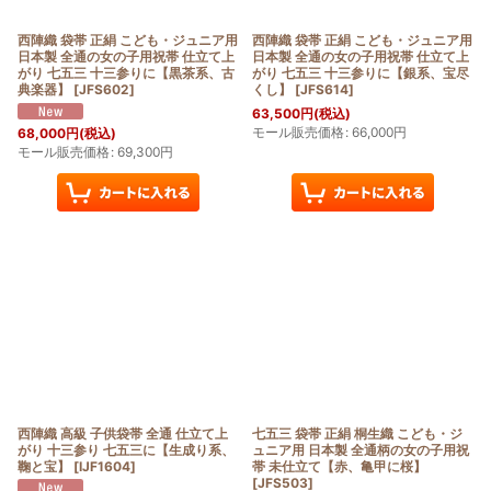
西陣織 袋帯 正絹 こども・ジュニア用
西陣織 袋帯 正絹 こども・ジュニア用
日本製 全通の女の子用祝帯 仕立て上
日本製 全通の女の子用祝帯 仕立て上
がり 七五三 十三参りに【黒茶系、古
がり 七五三 十三参りに【銀系、宝尽
典楽器】
[
JFS602
]
くし】
[
JFS614
]
63,500
円
(税込)
モール販売価格
:
66,000
円
68,000
円
(税込)
モール販売価格
:
69,300
円
西陣織 高級 子供袋帯 全通 仕立て上
七五三 袋帯 正絹 桐生織 こども・ジ
がり 十三参り 七五三に【生成り系、
ュニア用 日本製 全通柄の女の子用祝
鞠と宝】
[
IJF1604
]
帯 未仕立て【赤、亀甲に桜】
[
JFS503
]