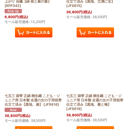
上がり 合繊【緑 桜と麻の葉】
仕立て済み【黒地、立湧に宝】
[
KFP342
]
[
JFS615
]
36,800
円
(税込)
モール販売価格
:
38,500
円
6,800
円
(税込)
モール販売価格
:
13,200
円
七五三 袋帯 正絹 桐生織 こども・ジ
七五三 袋帯 正絹 桐生織 こども・ジ
ュニア用 日本製 全通の女の子用祝帯
ュニア用 日本製 全通の女の子用祝帯
仕立て済み【黒地、扇】
[
JFS616
]
仕立て済み【黒地、菊と梅】
[
JFS619
]
36,800
円
(税込)
36,800
円
(税込)
モール販売価格
:
38,500
円
モール販売価格
:
38,500
円