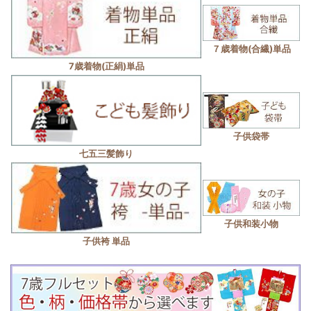
７歳着物(合繊)単品
7歳着物(正絹)単品
子供袋帯
七五三髪飾り
子供和装小物
子供袴 単品