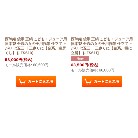
西陣織 袋帯 正絹 こども・ジュニア用
西陣織 袋帯 正絹 こども・ジュニア用
日本製 全通の女の子用祝帯 仕立て上
日本製 全通の女の子用祝帯 仕立て上
がり 七五三 十三参りに【金系、宝尽
がり 七五三 十三参りに【白系、橘に
くし】
[
JFS610
]
立湧】
[
JFS611
]
58,000
円
(税込)
モール販売価格
:
60,500
円
63,500
円
(税込)
モール販売価格
:
66,000
円