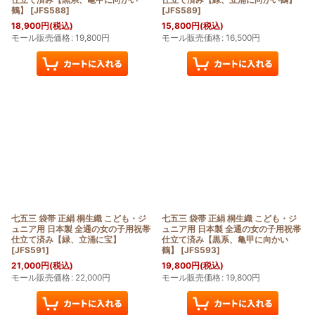
鶴】
[
JFS588
]
[
JFS589
]
18,900
円
(税込)
15,800
円
(税込)
モール販売価格
:
19,800
円
モール販売価格
:
16,500
円
七五三 袋帯 正絹 桐生織 こども・ジ
七五三 袋帯 正絹 桐生織 こども・ジ
ュニア用 日本製 全通の女の子用祝帯
ュニア用 日本製 全通の女の子用祝帯
仕立て済み【緑、立涌に宝】
仕立て済み【黒系、亀甲に向かい
[
JFS591
]
鶴】
[
JFS593
]
21,000
円
(税込)
19,800
円
(税込)
モール販売価格
:
22,000
円
モール販売価格
:
19,800
円