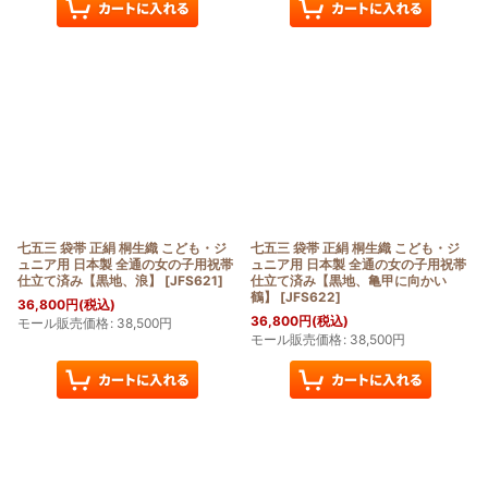
七五三 袋帯 正絹 桐生織 こども・ジ
七五三 袋帯 正絹 桐生織 こども・ジ
ュニア用 日本製 全通の女の子用祝帯
ュニア用 日本製 全通の女の子用祝帯
仕立て済み【黒地、浪】
[
JFS621
]
仕立て済み【黒地、亀甲に向かい
鶴】
[
JFS622
]
36,800
円
(税込)
36,800
円
(税込)
モール販売価格
:
38,500
円
モール販売価格
:
38,500
円