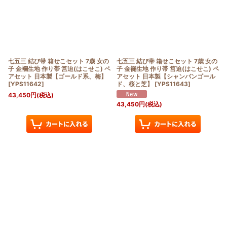
七五三 結び帯 箱せこセット 7歳 女の
七五三 結び帯 箱せこセット 7歳 女の
子 金襴生地 作り帯 筥迫(はこせこ) ペ
子 金襴生地 作り帯 筥迫(はこせこ) ペ
アセット 日本製【ゴールド系、梅】
アセット 日本製【シャンパンゴール
[
YPS11642
]
ド、桜と芝】
[
YPS11643
]
43,450
円
(税込)
43,450
円
(税込)