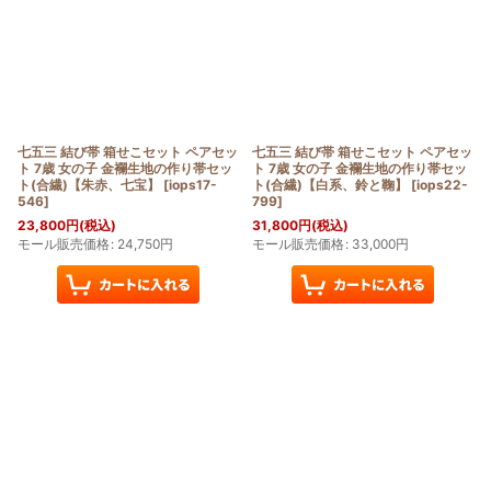
七五三 結び帯 箱せこセット ペアセッ
七五三 結び帯 箱せこセット ペアセッ
ト 7歳 女の子 金襴生地の作り帯セッ
ト 7歳 女の子 金襴生地の作り帯セッ
ト(合繊)【朱赤、七宝】
[
iops17-
ト(合繊)【白系、鈴と鞠】
[
iops22-
546
]
799
]
23,800
円
(税込)
31,800
円
(税込)
モール販売価格
:
24,750
円
モール販売価格
:
33,000
円