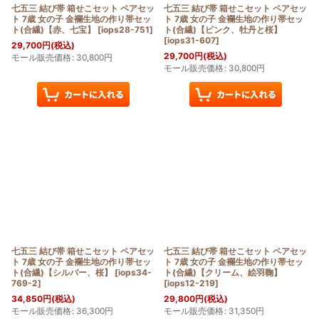
七五三 結び帯 箱せこセット ペアセッ
七五三 結び帯 箱せこセット ペアセッ
ト 7歳 女の子 金襴生地の作り帯セッ
ト 7歳 女の子 金襴生地の作り帯セッ
ト(合繊)【赤、七宝】
[
iops28-751
]
ト(合繊)【ピンク、牡丹と桜】
[
iops31-607
]
29,700
円
(税込)
29,700
円
(税込)
モール販売価格
:
30,800
円
モール販売価格
:
30,800
円
七五三 結び帯 箱せこセット ペアセッ
七五三 結び帯 箱せこセット ペアセッ
ト 7歳 女の子 金襴生地の作り帯セッ
ト 7歳 女の子 金襴生地の作り帯セッ
ト(合繊)【シルバー、桜】
[
iops34-
ト(合繊)【クリーム、絵羽鞠】
769-2
]
[
iops12-219
]
34,850
円
(税込)
29,800
円
(税込)
モール販売価格
:
36,300
円
モール販売価格
:
31,350
円