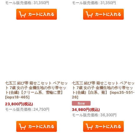
モール販売価格
:
31,350
円
モール販売価格
:
31,350
円
七五三 結び帯 箱せこセット ペアセッ
七五三 結び帯 箱せこセット ペアセッ
ト 7歳 女の子 金襴生地の作り帯セッ
ト 7歳 女の子 金襴生地の作り帯セッ
ト(合繊)【クリーム系、雪輪に雲】
ト(合繊)【白系、菊】
[
iops35-551-
[
iops18-465
]
26
]
23,800
円
(税込)
モール販売価格
:
24,750
円
34,980
円
(税込)
モール販売価格
:
36,300
円