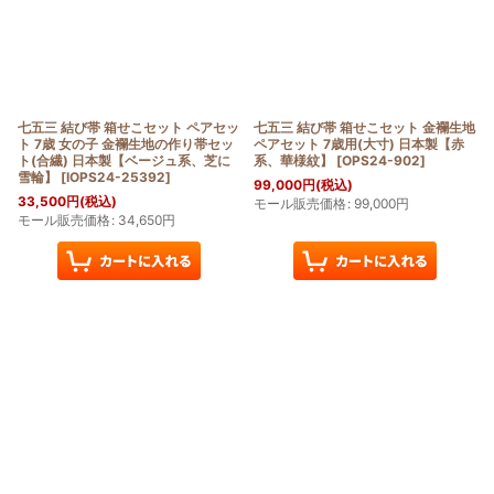
七五三 結び帯 箱せこセット ペアセッ
七五三 結び帯 箱せこセット 金襴生地
ト 7歳 女の子 金襴生地の作り帯セッ
ペアセット 7歳用(大寸) 日本製【赤
ト(合繊) 日本製【ベージュ系、芝に
系、華様紋】
[
OPS24-902
]
雪輪】
[
IOPS24-25392
]
99,000
円
(税込)
33,500
円
(税込)
モール販売価格
:
99,000
円
モール販売価格
:
34,650
円