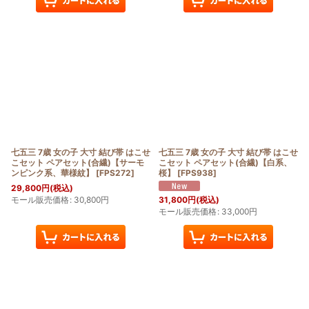
七五三 7歳 女の子 大寸 結び帯 はこせ
七五三 7歳 女の子 大寸 結び帯 はこせ
こセット ペアセット(合繊)【サーモ
こセット ペアセット(合繊)【白系、
ンピンク系、華様紋】
[
FPS272
]
桜】
[
FPS938
]
29,800
円
(税込)
モール販売価格
:
30,800
円
31,800
円
(税込)
モール販売価格
:
33,000
円