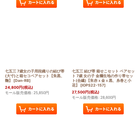
七五三 7歳女の子用段織りの結び帯
七五三 結び帯 箱せこセット ペアセッ
(大寸)と箱セコペアセット【朱黒、
ト 7歳 女の子 金襴生地の作り帯セッ
鞠】
[
Dan-RB
]
ト(合繊)【朱赤ｘ金ｘ黒、糸巻と小
花】
[
IOPS22-157
]
24,800
円
(税込)
27,500
円
(税込)
モール販売価格
:
25,850
円
モール販売価格
:
28,600
円