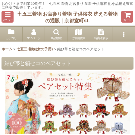
おかげさまで創業20周年！ 七五三 着物 お宮参り 産着 子供浴衣 他を品揃え豊富
に格安で販売しています。
七五三着物 お宮参り着物 子供浴衣 洗える着物
の通販｜京都室町st.
メニュー
カート
カテゴリ
マイページ
商品検索
ご利用案内
特商法表示
ホーム
>
七五三 着物(女の子用)
>
結び帯と箱セコのペアセット
結び帯と箱セコのペアセット