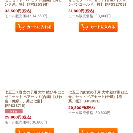
ンク系、笹】
[
FPS25398
]
ンパンゴールド、桜】
[
FPS32703
]
33,500
円
(税込)
31,800
円
(税込)
モール販売価格
:
34,650
円
モール販売価格
:
33,000
円
七五三 7歳 女の子用 大寸 結び帯 はこ
七五三 7歳 女の子用 大寸 結び帯 はこ
せこセット ペアセット(合繊)【ひわ
せこセット ペアセット(合繊)【赤
色（黄緑）、菊と七宝】
系、桜】
[
FPS931
]
[
FPS33715
]
29,800
円
(税込)
モール販売価格
:
30,800
円
29,800
円
(税込)
モール販売価格
:
30,800
円