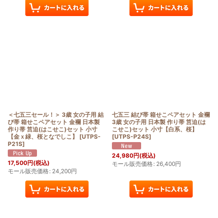
＜七五三セール！＞ 3歳 女の子用 結
七五三 結び帯 箱せこペアセット 金襴
び帯 箱せこペアセット 金襴 日本製
3歳 女の子用 日本製 作り帯 筥迫(は
作り帯 筥迫(はこせこ)セット 小寸
こせこ)セット 小寸【白系、桜】
【金ｘ緑、桜となでしこ】
[
UTPS-
[
UTPS-P24S
]
P21S
]
24,980
円
(税込)
17,500
円
(税込)
モール販売価格
:
26,400
円
モール販売価格
:
24,200
円