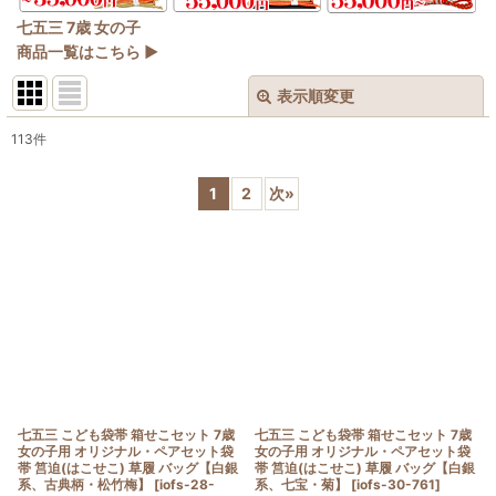
七五三 7歳 女の子
商品一覧はこちら ▶
表示順変更
閉じる
113
件
表示数
:
1
2
次
»
在庫あり
並び順
:
絞り込む
七五三 こども袋帯 箱せこセット 7歳
七五三 こども袋帯 箱せこセット 7歳
女の子用 オリジナル・ペアセット袋
女の子用 オリジナル・ペアセット袋
帯 筥迫(はこせこ) 草履 バッグ【白銀
帯 筥迫(はこせこ) 草履 バッグ【白銀
系、古典柄・松竹梅】
[
iofs-28-
系、七宝・菊】
[
iofs-30-761
]