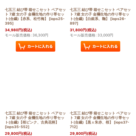
七五三 結び帯 箱せこセット ペアセッ
七五三 結び帯 箱せこセット ペアセッ
ト 7歳 女の子 金襴生地の作り帯セッ
ト 7歳 女の子 金襴生地の作り帯セッ
ト(合繊)【赤系、松竹梅】
[
iops25-
ト(合繊)【白銀系、鞠】
[
iops26-
395
]
897
]
34,980
円
(税込)
31,800
円
(税込)
モール販売価格
:
36,300
円
モール販売価格
:
33,000
円
七五三 結び帯 箱せこセット ペアセッ
七五三 結び帯 箱せこセット ペアセッ
ト 7歳 女の子 金襴生地の作り帯セッ
ト 7歳 女の子 金襴生地の作り帯セッ
ト(合繊)【桜ピンク、古典花柄】
ト(合繊)【黒ｘ朱赤、桜】
[
iops37-
[
iops35-552
]
712
]
29,800
円
(税込)
29,800
円
(税込)