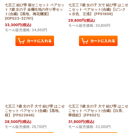
七五三 結び帯 箱せこセット ペアセッ
七五三 7歳 女の子 大寸 結び帯 はこせ
ト 7歳 女の子 金襴生地の作り帯セッ
こセット ペアセット(合繊)【ピンク
ト(合繊)【黒地、梅花爛漫】
ｘ水色、立涌】
[
FPS1809
]
[
IOPS23-32741
]
29,800
円
(税込)
33,300
円
(税込)
モール販売価格
:
30,800
円
モール販売価格
:
34,650
円
七五三 7歳 女の子 大寸 結び帯 はこせ
七五三 7歳 女の子 大寸 結び帯 はこせ
こセット ペアセット(合繊)【黒地、
こセット ペアセット(合繊)【白系、
桜】
[
FPS23946
]
華様紋】
[
FPS021
]
28,500
円
(税込)
31,800
円
(税込)
モール販売価格
:
29,700
円
モール販売価格
:
33,000
円