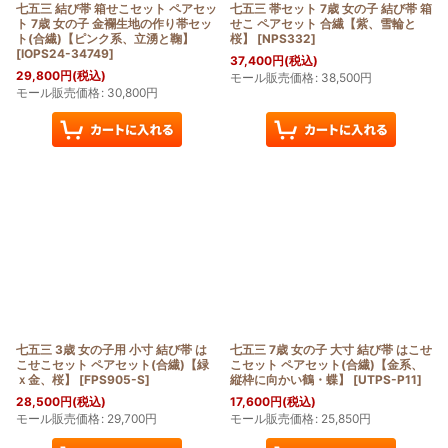
七五三 結び帯 箱せこセット ペアセッ
七五三 帯セット 7歳 女の子 結び帯 箱
ト 7歳 女の子 金襴生地の作り帯セッ
せこ ペアセット 合繊【紫、雪輪と
ト(合繊)【ピンク系、立湧と鞠】
桜】
[
NPS332
]
[
IOPS24-34749
]
37,400
円
(税込)
29,800
円
(税込)
モール販売価格
:
38,500
円
モール販売価格
:
30,800
円
七五三 3歳 女の子用 小寸 結び帯 は
七五三 7歳 女の子 大寸 結び帯 はこせ
こせこセット ペアセット(合繊)【緑
こセット ペアセット(合繊)【金系、
ｘ金、桜】
[
FPS905-S
]
縦枠に向かい鶴・蝶】
[
UTPS-P11
]
28,500
円
(税込)
17,600
円
(税込)
モール販売価格
:
29,700
円
モール販売価格
:
25,850
円