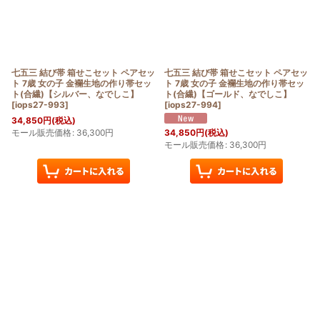
七五三 結び帯 箱せこセット ペアセッ
七五三 結び帯 箱せこセット ペアセッ
ト 7歳 女の子 金襴生地の作り帯セッ
ト 7歳 女の子 金襴生地の作り帯セッ
ト(合繊)【シルバー、なでしこ】
ト(合繊)【ゴールド、なでしこ】
[
iops27-993
]
[
iops27-994
]
34,850
円
(税込)
モール販売価格
:
36,300
円
34,850
円
(税込)
モール販売価格
:
36,300
円