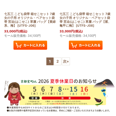
七五三 こども袋帯 箱せこセット 7歳
七五三 こども袋帯 箱せこセット 7歳
女の子用 オリジナル・ペアセット袋
女の子用 オリジナル・ペアセット袋
帯 筥迫(はこせこ) 草履 バッグ【黄緑
帯 筥迫(はこせこ) 草履 バッグ【紫、
系、梅】
[
UTFS-J06
]
亀甲に梅】
[
UTFS-J08
]
33,000
円
(税込)
33,000
円
(税込)
モール販売価格
:
34,100
円
モール販売価格
:
34,100
円
1
2
次
»