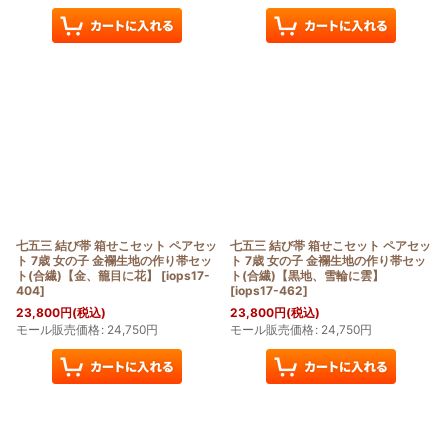
七五三 結び帯 箱せこセット ペアセッ
七五三 結び帯 箱せこセット ペアセッ
ト 7歳 女の子 金襴生地の作り帯セッ
ト 7歳 女の子 金襴生地の作り帯セッ
ト(合繊)【金、籠目に花】
[
iops17-
ト(合繊)【黒地、雪輪に雲】
404
]
[
iops17-462
]
23,800
円
(税込)
23,800
円
(税込)
モール販売価格
:
24,750
円
モール販売価格
:
24,750
円