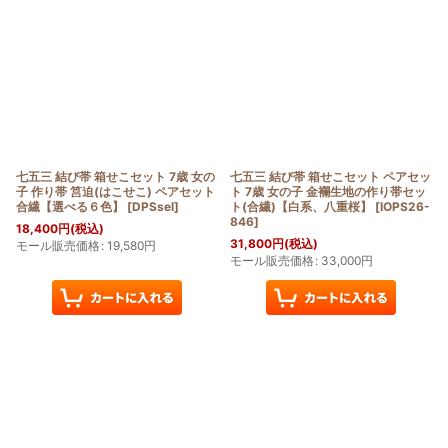
七五三 結び帯 箱せこセット 7歳 女の
七五三 結び帯 箱せこセット ペアセッ
子 作り帯 筥迫(はこせこ) ペアセット
ト 7歳 女の子 金襴生地の作り帯セッ
合繊【選べる６色】
[
DPSsel
]
ト(合繊)【白系、八重桜】
[
IOPS26-
846
]
18,400
円
(税込)
31,800
円
(税込)
モール販売価格
:
19,580
円
モール販売価格
:
33,000
円