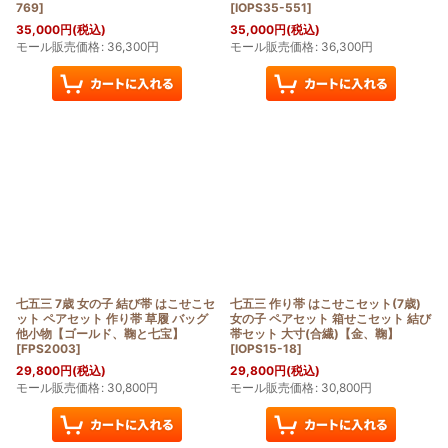
769
]
[
IOPS35-551
]
35,000
円
(税込)
35,000
円
(税込)
モール販売価格
:
36,300
円
モール販売価格
:
36,300
円
七五三 7歳 女の子 結び帯 はこせこセ
七五三 作り帯 はこせこセット(7歳)
ット ペアセット 作り帯 草履 バッグ
女の子 ペアセット 箱せこセット 結び
他小物【ゴールド、鞠と七宝】
帯セット 大寸(合繊)【金、鞠】
[
FPS2003
]
[
IOPS15-18
]
29,800
円
(税込)
29,800
円
(税込)
モール販売価格
:
30,800
円
モール販売価格
:
30,800
円