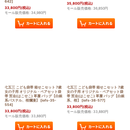
642
]
35,800
円
(税込)
33,800
円
(税込)
モール販売価格
:
36,850
円
モール販売価格
:
34,980
円
七五三 こども袋帯 箱せこセット 7歳
七五三 こども袋帯 箱せこセット 7歳
女の子用 オリジナル・ペアセット袋
女の子用 オリジナル・ペアセット袋
帯 筥迫(はこせこ) 草履 バッグ【白銀
帯 筥迫(はこせこ) 草履 バッグ【白銀
系パステル、桜爛漫】
[
iofs-35-
系、桜】
[
iofs-38-577
]
554
]
33,800
円
(税込)
33,800
円
(税込)
モール販売価格
:
33,880
円
モール販売価格
:
33,880
円