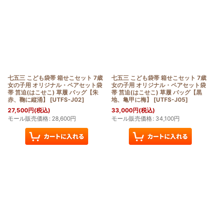
七五三 こども袋帯 箱せこセット 7歳
七五三 こども袋帯 箱せこセット 7歳
女の子用 オリジナル・ペアセット袋
女の子用 オリジナル・ペアセット袋
帯 筥迫(はこせこ) 草履 バッグ【朱
帯 筥迫(はこせこ) 草履 バッグ【黒
赤、鞠に縦涌】
[
UTFS-J02
]
地、亀甲に梅】
[
UTFS-J05
]
27,500
円
(税込)
33,000
円
(税込)
モール販売価格
:
28,600
円
モール販売価格
:
34,100
円