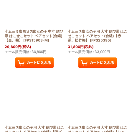
七五三 5歳 数え7歳 女の子 中寸 結び
七五三 7歳 女の子用 大寸 結び帯 はこ
帯 はこせこセット ペアセット(合繊)
せこセット ペアセット(合繊)【赤
【金、鞠】
[
FPS15903-M
]
系、松竹梅】
[
FPS25395
]
29,800
円
(税込)
31,800
円
(税込)
モール販売価格
:
30,800
円
モール販売価格
:
33,000
円
七五三 7歳 女の子用 大寸 結び帯 はこ
七五三 7歳 女の子用 大寸 結び帯 はこ
せこセット ペアセット(合繊)【薄ピ
せこセット ペアセット(合繊)【シャ