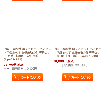
七五三 結び帯 箱せこセット ペアセッ
七五三 結び帯 箱せこセット ペアセッ
ト 7歳 女の子 金襴生地の作り帯セッ
ト 7歳 女の子 金襴生地の作り帯セッ
ト(合繊)【黒地、流水に桜】
ト(合繊)【金、鞠】
[
iops27-690
]
[
iops21-893
]
31,800
円
(税込)
29,700
円
(税込)
モール販売価格
:
33,000
円
モール販売価格
:
30,800
円