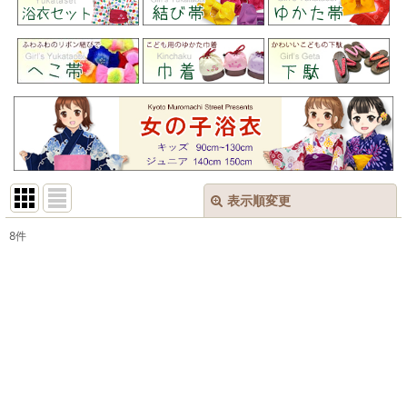
表示順変更
閉じる
8
件
表示数
:
在庫あり
並び順
:
絞り込む