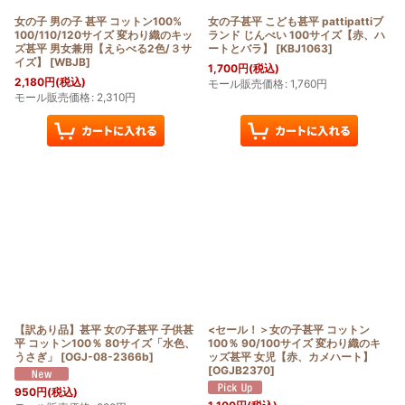
女の子 男の子 甚平 コットン100%
女の子甚平 こども甚平 pattipattiブ
100/110/120サイズ 変わり織のキッ
ランド じんべい 100サイズ【赤、ハ
ズ甚平 男女兼用【えらべる2色/３サ
ートとバラ】
[
KBJ1063
]
イズ】
[
WBJB
]
1,700
円
(税込)
2,180
円
(税込)
モール販売価格
:
1,760
円
モール販売価格
:
2,310
円
【訳あり品】甚平 女の子甚平 子供甚
<セール！＞女の子甚平 コットン
平 コットン100％ 80サイズ「水色、
100％ 90/100サイズ 変わり織のキ
うさぎ」
[
OGJ-08-2366b
]
ッズ甚平 女児【赤、カメハート】
[
OGJB2370
]
950
円
(税込)