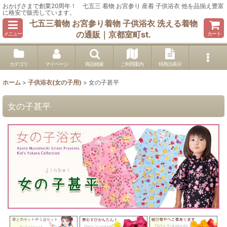
おかげさまで創業20周年！ 七五三 着物 お宮参り 産着 子供浴衣 他を品揃え豊富
に格安で販売しています。
七五三着物 お宮参り着物 子供浴衣 洗える着物
の通販｜京都室町st.
メニュー
カート
カテゴリ
マイページ
商品検索
ご利用案内
特商法表示
ホーム
>
子供浴衣(女の子用)
>
女の子甚平
女の子甚平