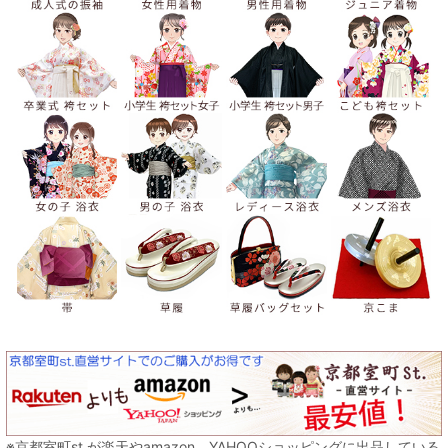
※京都室町st.が楽天やamazon、YAHOOショッピングに出品している