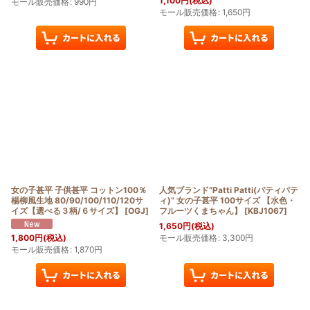
1,100
円
(税込)
モール販売価格
:
990
円
モール販売価格
:
1,650
円
女の子甚平 子供甚平 コットン100％
人気ブランド“Patti Patti(パティパテ
楊柳風生地 80/90/100/110/120サ
ィ)” 女の子甚平 100サイズ 【水色・
イズ【選べる３柄/６サイズ】
[
OGJ
]
フルーツくまちゃん】
[
KBJ1067
]
1,650
円
(税込)
モール販売価格
:
3,300
円
1,800
円
(税込)
モール販売価格
:
1,870
円