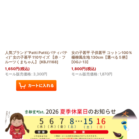
人気ブランド“Patti Patti(パティパテ
女の子甚平 子供甚平 コットン100％
ィ)” 女の子甚平 110サイズ 【赤・フ
楊柳風生地 130cm【選べる５柄】
ルーツくまちゃん】
[
KBJ1168
]
[
OGJ-13
]
1,650
円
(税込)
1,800
円
(税込)
モール販売価格
:
3,300
円
モール販売価格
:
1,870
円