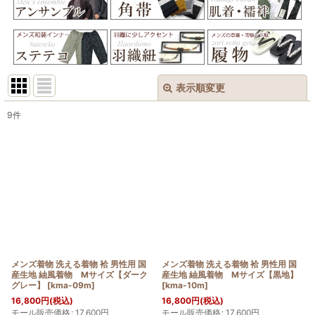
表示順変更
閉じる
9
件
表示数
:
在庫あり
並び順
:
絞り込む
メンズ着物 洗える着物 袷 男性用 国
メンズ着物 洗える着物 袷 男性用 国
産生地 紬風着物 Mサイズ【ダーク
産生地 紬風着物 Mサイズ【黒地】
グレー】
[
kma-09m
]
[
kma-10m
]
16,800
円
(税込)
16,800
円
(税込)
モール販売価格
:
17,600
円
モール販売価格
:
17,600
円