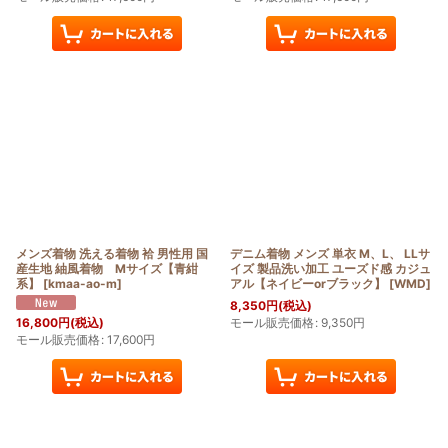
メンズ着物 洗える着物 袷 男性用 国
デニム着物 メンズ 単衣 M、L、 LLサ
産生地 紬風着物 Mサイズ【青紺
イズ 製品洗い加工 ユーズド感 カジュ
系】
[
kmaa-ao-m
]
アル【ネイビーorブラック】
[
WMD
]
8,350
円
(税込)
モール販売価格
:
9,350
円
16,800
円
(税込)
モール販売価格
:
17,600
円