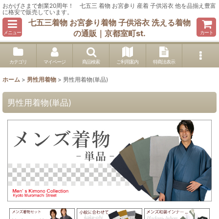
おかげさまで創業20周年！ 七五三 着物 お宮参り 産着 子供浴衣 他を品揃え豊富
に格安で販売しています。
七五三着物 お宮参り着物 子供浴衣 洗える着物
の通販｜京都室町st.
メニュー
カート
カテゴリ
マイページ
商品検索
ご利用案内
特商法表示
ホーム
>
男性用着物
>
男性用着物(単品)
男性用着物(単品)