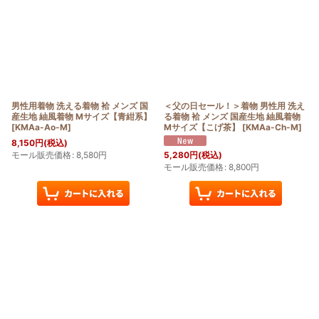
男性用着物 洗える着物 袷 メンズ 国
＜父の日セール！＞着物 男性用 洗え
産生地 紬風着物 Mサイズ【青紺系】
る着物 袷 メンズ 国産生地 紬風着物
[
KMAa-Ao-M
]
Mサイズ【こげ茶】
[
KMAa-Ch-M
]
8,150
円
(税込)
モール販売価格
:
8,580
円
5,280
円
(税込)
モール販売価格
:
8,800
円