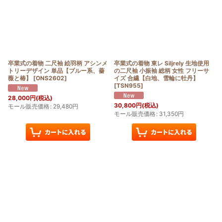
絞り込む
卒業式の着物 二尺袖 絵羽柄 アシンメ
卒業式の着物 東レ Siljrely 生地使用
トリーデザイン 単品【ブルー系、薔
の二尺袖 小振袖 総柄 女性 フリーサ
薇と椿】
[
ONS2602
]
イズ 合繊【白地、雪輪に牡丹】
[
TSN955
]
28,000
円
(税込)
30,800
円
(税込)
モール販売価格
:
29,480
円
モール販売価格
:
31,350
円