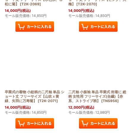
松に菊】
[
T2K-2069
]
梅】
[
T2K-2070
]
14,000
円
(税込)
14,000
円
(税込)
モール販売価格
:
14,850
円
モール販売価格
:
14,850
円
卒業式の着物 小紋柄の二尺袖 単品 シ
二尺袖 小振袖 単品 卒業式 街着に 総
ョート丈 フリーサイズ【山吹ｘ黄
柄 女性用 フリーサイズ(合繊)【赤
緑、矢羽に万寿菊】
[
T2K-2071
]
系、ストライプ柄】
[
TNS956
]
14,000
円
(税込)
12,000
円
(税込)
モール販売価格
:
14,850
円
モール販売価格
:
12,980
円