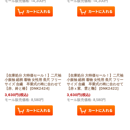
モール販売価格
:
14,300
円
モール販売価格
:
14,300
円
【在庫処分 大特価セール！】二尺袖
【在庫処分 大特価セール！】二尺袖
小振袖 総柄 着物 女性用 長尺 フリー
小振袖 総柄 着物 女性用 長尺 フリー
サイズ 合繊 卒業式の袴に合わせて
サイズ 合繊 卒業式の袴に合わせて
【赤、鈴と椿】
[
DNK2424
]
【赤ｘ紫、雲と鞠】
[
DNK2422
]
3,630
円
(税込)
3,630
円
(税込)
モール販売価格
:
8,580
円
モール販売価格
:
8,580
円