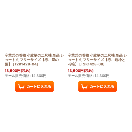
卒業式の着物 小紋柄の二尺袖 単品 シ
卒業式の着物 小紋柄の二尺袖 単品 シ
ョート丈 フリーサイズ【赤、麻の
ョート丈 フリーサイズ【赤、縦枠と
葉】
[
T2K1428-04
]
花輪】
[
T2K1428-08
]
13,500
円
(税込)
13,500
円
(税込)
モール販売価格
:
14,300
円
モール販売価格
:
14,300
円