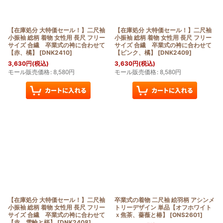
【在庫処分 大特価セール！】二尺袖
【在庫処分 大特価セール！】二尺袖
小振袖 総柄 着物 女性用 長尺 フリー
小振袖 総柄 着物 女性用 長尺 フリー
サイズ 合繊 卒業式の袴に合わせて
サイズ 合繊 卒業式の袴に合わせて
【赤、橘】
[
DNK2410
]
【ピンク、橘】
[
DNK2409
]
3,630
円
(税込)
3,630
円
(税込)
モール販売価格
:
8,580
円
モール販売価格
:
8,580
円
【在庫処分 大特価セール！】二尺袖
卒業式の着物 二尺袖 絵羽柄 アシンメ
小振袖 総柄 着物 女性用 長尺 フリー
トリーデザイン 単品【オフホワイト
サイズ 合繊 卒業式の袴に合わせて
ｘ焦茶、薔薇と椿】
[
ONS2601
]
【赤、雪輪と桜】
[
DNK2408
]