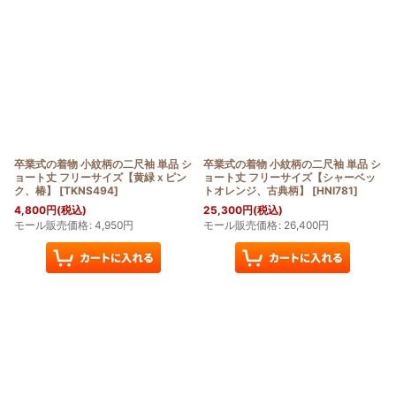
卒業式の着物 小紋柄の二尺袖 単品 シ
卒業式の着物 小紋柄の二尺袖 単品 シ
ョート丈 フリーサイズ【黄緑ｘピン
ョート丈 フリーサイズ【シャーベッ
ク、椿】
[
TKNS494
]
トオレンジ、古典柄】
[
HNI781
]
4,800
円
(税込)
25,300
円
(税込)
モール販売価格
:
4,950
円
モール販売価格
:
26,400
円