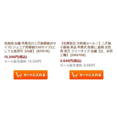
色無地 合繊 卒業式のニ尺袖着物(Sサ
【在庫処分 大特価セール！】二尺袖
イズ) ジュニア用着物(130サイズ)と
小振袖 単品 卒業式 街着に 総柄 女性
しても使用可【白緑】
[
KFI578
]
用 長尺 フリーサイズ 合繊【白、矢羽
と鞠】
[
DNS706
]
13,200
円
(税込)
3,630
円
(税込)
モール販売価格
:
14,300
円
モール販売価格
:
8,580
円