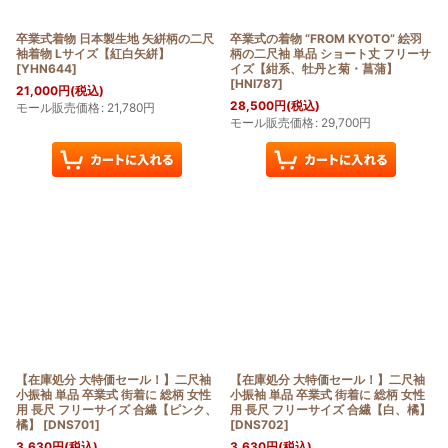
卒業式着物 日本製生地 矢絣柄の二尺
卒業式の着物 “FROM KYOTO” 絵羽
袖着物 Lサイズ【紅白矢絣】
柄の二尺袖 単品 ショート丈 フリーサ
[
YHN644
]
イズ【紺系、牡丹と菊・菖蒲】
[
HNI787
]
21,000
円
(税込)
28,500
円
(税込)
モール販売価格
:
21,780
円
モール販売価格
:
29,700
円
【在庫処分 大特価セール！】二尺袖
【在庫処分 大特価セール！】二尺袖
小振袖 単品 卒業式 街着に 総柄 女性
小振袖 単品 卒業式 街着に 総柄 女性
用 長尺 フリーサイズ 合繊【ピンク、
用 長尺 フリーサイズ 合繊【白、橘】
橘】
[
DNS701
]
[
DNS702
]
3,630
円
(税込)
3,630
円
(税込)