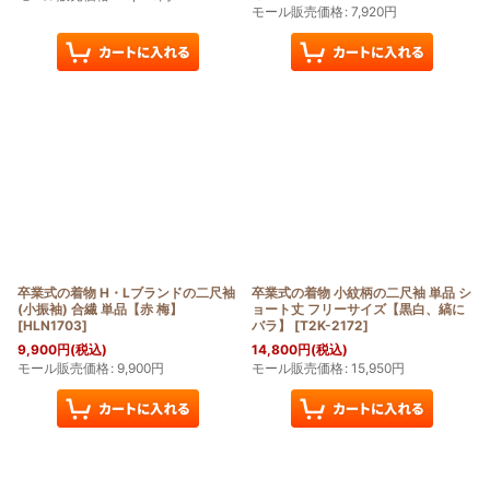
モール販売価格
:
7,920
円
卒業式の着物 H・Lブランドの二尺袖
卒業式の着物 小紋柄の二尺袖 単品 シ
(小振袖) 合繊 単品【赤 梅】
ョート丈 フリーサイズ【黒白、縞に
[
HLN1703
]
バラ】
[
T2K-2172
]
9,900
円
(税込)
14,800
円
(税込)
モール販売価格
:
9,900
円
モール販売価格
:
15,950
円