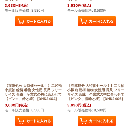
3,630
円
(税込)
3,630
円
(税込)
モール販売価格
:
8,580
円
モール販売価格
:
8,580
円
【在庫処分 大特価セール！】二尺袖
【在庫処分 大特価セール！】二尺袖
小振袖 総柄 着物 女性用 長尺 フリー
小振袖 総柄 着物 女性用 長尺 フリー
サイズ 合繊 卒業式の袴に合わせて
サイズ 合繊 卒業式の袴に合わせて
【ピンク、鈴と椿】
[
DNK2404
]
【ピンク、雪輪と桜】
[
DNK2406
]
3,630
円
(税込)
3,630
円
(税込)
モール販売価格
:
8,580
円
モール販売価格
:
8,580
円