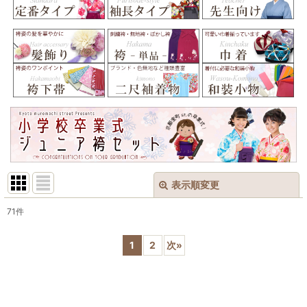
表示順変更
閉じる
71
件
表示数
:
1
2
次
»
在庫あり
並び順
: