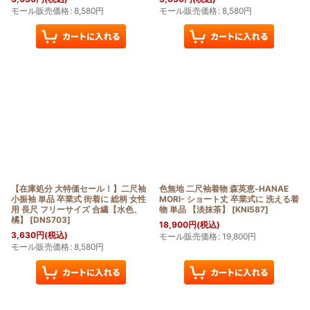
モール販売価格
:
8,580
円
モール販売価格
:
8,580
円
【在庫処分 大特価セール！】二尺袖
色無地 二尺袖着物 森英恵-HANAE
小振袖 単品 卒業式 街着に 総柄 女性
MORI- ショート丈 卒業式に 洗える着
用 長尺 フリーサイズ 合繊【水色、
物 単品 【淡抹茶】
[
KNI587
]
橘】
[
DNS703
]
18,900
円
(税込)
3,630
円
(税込)
モール販売価格
:
19,800
円
モール販売価格
:
8,580
円