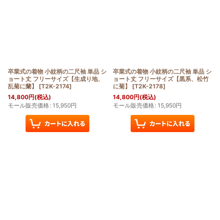
卒業式の着物 小紋柄の二尺袖 単品 シ
卒業式の着物 小紋柄の二尺袖 単品 シ
ョート丈 フリーサイズ【生成り地、
ョート丈 フリーサイズ【黒系、松竹
乱菊に蘭】
[
T2K-2174
]
に菊】
[
T2K-2178
]
14,800
円
(税込)
14,800
円
(税込)
モール販売価格
:
15,950
円
モール販売価格
:
15,950
円