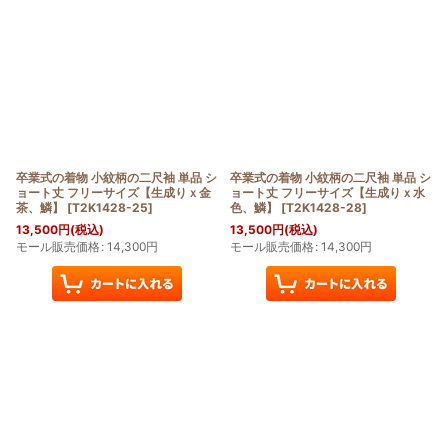
卒業式の着物 小紋柄の二尺袖 単品 シ
卒業式の着物 小紋柄の二尺袖 単品 シ
ョート丈 フリーサイズ【生成りｘ金
ョート丈 フリーサイズ【生成りｘ水
茶、鱗】
[
T2K1428-25
]
色、鱗】
[
T2K1428-28
]
13,500
円
(税込)
13,500
円
(税込)
モール販売価格
:
14,300
円
モール販売価格
:
14,300
円