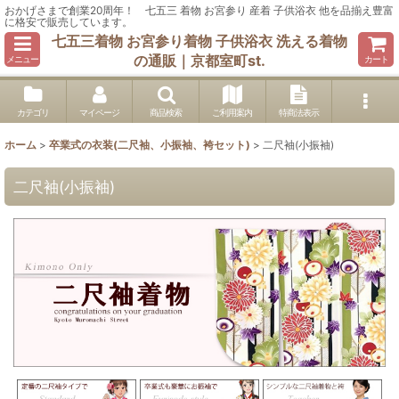
おかげさまで創業20周年！ 七五三 着物 お宮参り 産着 子供浴衣 他を品揃え豊富
に格安で販売しています。
七五三着物 お宮参り着物 子供浴衣 洗える着物
の通販｜京都室町st.
メニュー
カート
カテゴリ
マイページ
商品検索
ご利用案内
特商法表示
ホーム
>
卒業式の衣装(二尺袖、小振袖、袴セット)
>
二尺袖(小振袖)
二尺袖(小振袖)