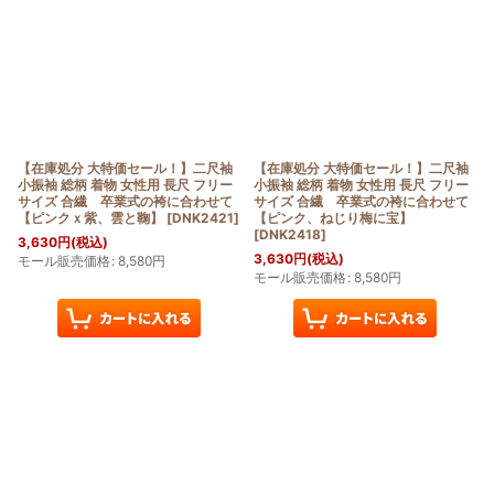
【在庫処分 大特価セール！】二尺袖
【在庫処分 大特価セール！】二尺袖
小振袖 総柄 着物 女性用 長尺 フリー
小振袖 総柄 着物 女性用 長尺 フリー
サイズ 合繊 卒業式の袴に合わせて
サイズ 合繊 卒業式の袴に合わせて
【ピンクｘ紫、雲と鞠】
[
DNK2421
]
【ピンク、ねじり梅に宝】
[
DNK2418
]
3,630
円
(税込)
3,630
円
(税込)
モール販売価格
:
8,580
円
モール販売価格
:
8,580
円