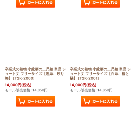
卒業式の着物 小紋柄の二尺袖 単品 シ
卒業式の着物 小紋柄の二尺袖 単品 シ
ョート丈 フリーサイズ【黒系、絞り
ョート丈 フリーサイズ【白系、椿と
梅】
[
T2K-2060
]
橘】
[
T2K-2061
]
14,000
円
(税込)
14,000
円
(税込)
モール販売価格
:
14,850
円
モール販売価格
:
14,850
円