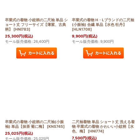
卒業式の着物 小紋柄の二尺袖 単品 シ
卒業式の着物 H・Lブランドの二尺袖
ョート丈 フリーサイズ【薄紫、古典
(小振袖) 合繊 単品【水色 牡丹】
柄】
[
HNI783
]
[
HLN1708
]
25,300
円
(税込)
9,900
円
(税込)
モール販売価格
:
26,400
円
モール販売価格
:
9,900
円
卒業式の着物 小紋柄の二尺袖(小振
二尺袖着物 単品 ショート丈 洗える着
袖) 単品【抹茶 菊に梅】
[
KNS745
]
物 卒業式の着物 かわいい小紋柄【水
色、梅】
[
HNI774
]
25,025
円
(税込)
7,500
円
(税込)
モール販売価格
:
25,025
円