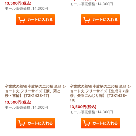
13,500
円
(税込)
モール販売価格
:
14,300
円
モール販売価格
:
14,300
円
卒業式の着物 小紋柄の二尺袖 単品 シ
卒業式の着物 小紋柄の二尺袖 単品 シ
ョート丈 フリーサイズ【紫、菊と
ョート丈 フリーサイズ【生成りｘ抹
桜・雪輪】
[
T2K1428-17
]
茶、矢羽にねじり梅】
[
T2K1428-
18
]
13,500
円
(税込)
13,500
円
(税込)
モール販売価格
:
14,300
円
モール販売価格
:
14,300
円