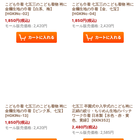
こども巾着 七五三のこども着物 袴に
こども巾着 七五三のこども着物 袴に
金襴生地の巾着【白系、梅】
金襴生地の巾着【金、七宝】
[
HGKINc-02
]
[
HGKINc-04
]
1,850
円
(税込)
1,850
円
(税込)
モール販売価格
:
2,420
円
モール販売価格
:
2,420
円
こども巾着 七五三のこども着物 袴に
七五三 卒園式や入学式のこども袴に
金襴生地の巾着【ピンク系、七宝】
正絹の絞り・ちりめん生地のパッチ
[
HGKINc-13
]
ワーク巾着 日本製【水色・赤・黄
色、黄緑】
[
KKN352
]
1,850
円
(税込)
2,480
円
(税込)
モール販売価格
:
2,420
円
モール販売価格
:
2,585
円