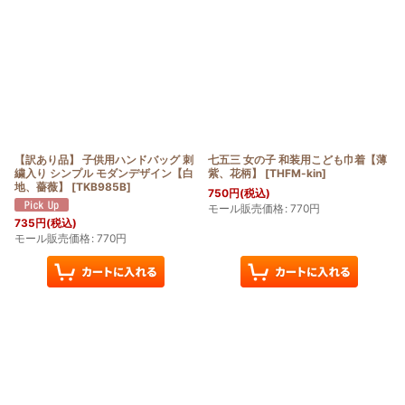
【訳あり品】 子供用ハンドバッグ 刺
七五三 女の子 和装用こども巾着【薄
繍入り シンプル モダンデザイン【白
紫、花柄】
[
THFM-kin
]
地、薔薇】
[
TKB985B
]
750
円
(税込)
モール販売価格
:
770
円
735
円
(税込)
モール販売価格
:
770
円