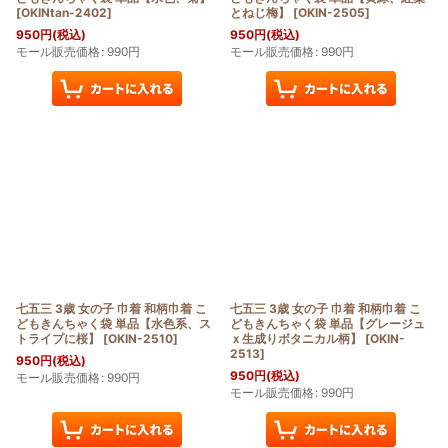
[
OKINtan-2402
]
とねじ梅】
[
OKIN-2505
]
950
円
(税込)
950
円
(税込)
モール販売価格
:
990
円
モール販売価格
:
990
円
七五三 3歳 女の子 巾着 和柄巾着 こ
七五三 3歳 女の子 巾着 和柄巾着 こ
どもきんちゃく袋 単品【水色系、ス
どもきんちゃく袋 単品【グレージュ
トライプに桜】
[
OKIN-2510
]
ｘ生成りボタニカル柄】
[
OKIN-
2513
]
950
円
(税込)
950
円
(税込)
モール販売価格
:
990
円
モール販売価格
:
990
円