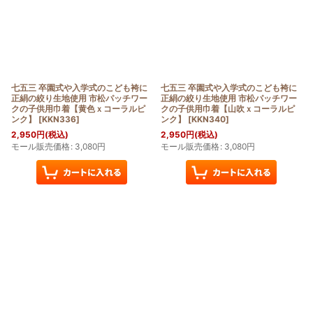
七五三 卒園式や入学式のこども袴に
七五三 卒園式や入学式のこども袴に
正絹の絞り生地使用 市松パッチワー
正絹の絞り生地使用 市松パッチワー
クの子供用巾着【黄色ｘコーラルピ
クの子供用巾着【山吹ｘコーラルピ
ンク】
[
KKN336
]
ンク】
[
KKN340
]
2,950
円
(税込)
2,950
円
(税込)
モール販売価格
:
3,080
円
モール販売価格
:
3,080
円