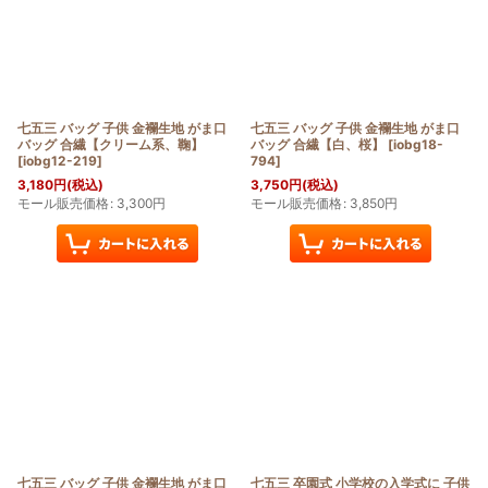
絞り込む
七五三 バッグ 子供 金襴生地 がま口
七五三 バッグ 子供 金襴生地 がま口
バッグ 合繊【クリーム系、鞠】
バッグ 合繊【白、桜】
[
iobg18-
[
iobg12-219
]
794
]
3,180
円
(税込)
3,750
円
(税込)
モール販売価格
:
3,300
円
モール販売価格
:
3,850
円
七五三 バッグ 子供 金襴生地 がま口
七五三 卒園式 小学校の入学式に 子供