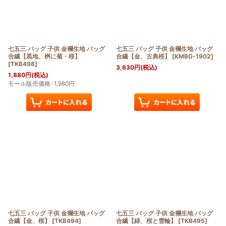
七五三 バッグ 子供 金襴生地 バッグ
七五三 バッグ 子供 金襴生地 バッグ
合繊【黒地、桝に菊・桜】
合繊【金、古典桜】
[
KMBG-1902
]
[
TKB498
]
3,630
円
(税込)
1,880
円
(税込)
モール販売価格
:
1,980
円
七五三 バッグ 子供 金襴生地 バッグ
七五三 バッグ 子供 金襴生地 バッグ
合繊【金、桜】
[
TKB494
]
合繊【緑、桜と雪輪】
[
TKB495
]