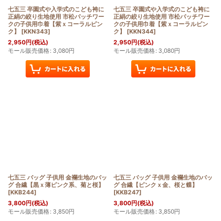
七五三 卒園式や入学式のこども袴に
七五三 卒園式や入学式のこども袴に
正絹の絞り生地使用 市松パッチワー
正絹の絞り生地使用 市松パッチワー
クの子供用巾着【紫ｘコーラルピン
クの子供用巾着【紫ｘコーラルピン
ク】
[
KKN343
]
ク】
[
KKN344
]
2,950
円
(税込)
2,950
円
(税込)
モール販売価格
:
3,080
円
モール販売価格
:
3,080
円
七五三 バッグ 子供用 金襴生地のバッ
七五三 バッグ 子供用 金襴生地のバッ
グ 合繊【黒ｘ薄ピンク系、菊と桜】
グ 合繊【ピンクｘ金、桜と蝶】
[
KKB244
]
[
KKB247
]
3,800
円
(税込)
3,800
円
(税込)
モール販売価格
:
3,850
円
モール販売価格
:
3,850
円