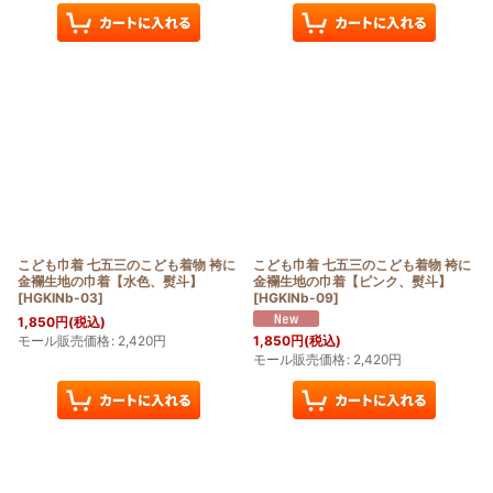
こども巾着 七五三のこども着物 袴に
こども巾着 七五三のこども着物 袴に
金襴生地の巾着【水色、熨斗】
金襴生地の巾着【ピンク、熨斗】
[
HGKINb-03
]
[
HGKINb-09
]
1,850
円
(税込)
モール販売価格
:
2,420
円
1,850
円
(税込)
モール販売価格
:
2,420
円