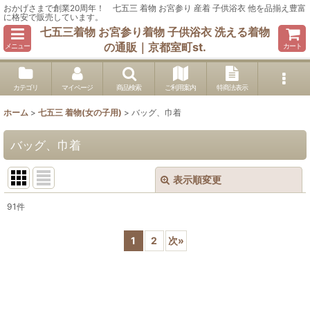
おかげさまで創業20周年！ 七五三 着物 お宮参り 産着 子供浴衣 他を品揃え豊富
に格安で販売しています。
七五三着物 お宮参り着物 子供浴衣 洗える着物
の通販｜京都室町st.
メニュー
カート
カテゴリ
マイページ
商品検索
ご利用案内
特商法表示
ホーム
>
七五三 着物(女の子用)
>
バッグ、巾着
バッグ、巾着
表示順変更
閉じる
91
件
表示数
:
1
2
次
»
在庫あり
並び順
: