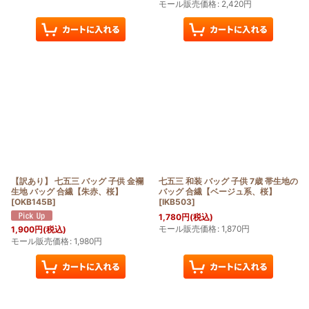
モール販売価格
:
2,420
円
【訳あり】 七五三 バッグ 子供 金襴
七五三 和装 バッグ 子供 7歳 帯生地の
生地 バッグ 合繊【朱赤、桜】
バッグ 合繊【ベージュ系、桜】
[
OKB145B
]
[
IKB503
]
1,780
円
(税込)
モール販売価格
:
1,870
円
1,900
円
(税込)
モール販売価格
:
1,980
円