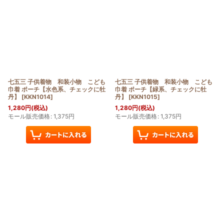
七五三 子供着物 和装小物 こども
七五三 子供着物 和装小物 こども
巾着 ポーチ【水色系、チェックに牡
巾着 ポーチ【緑系、チェックに牡
丹】
[
KKN1014
]
丹】
[
KKN1015
]
1,280
円
(税込)
1,280
円
(税込)
モール販売価格
:
1,375
円
モール販売価格
:
1,375
円