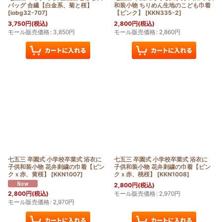
バッグ 合繊【白金系、菊と桜】
和装小物 ちりめん生地のこども巾着
[
iobg32-707
]
【ピンク】
[
KKN335-2
]
3,750
円
(税込)
2,800
円
(税込)
モール販売価格
:
3,850
円
モール販売価格
:
2,860
円
七五三 卒園式 小学校卒業式 浴衣に
七五三 卒園式 小学校卒業式 浴衣に
子供和装小物 花弁刺繍の巾着【ピン
子供和装小物 花弁刺繍の巾着【ピン
クｘ赤、黄桜】
[
KKN1007
]
クｘ赤、桃桜】
[
KKN1008
]
2,800
円
(税込)
モール販売価格
:
2,970
円
2,800
円
(税込)
モール販売価格
:
2,970
円