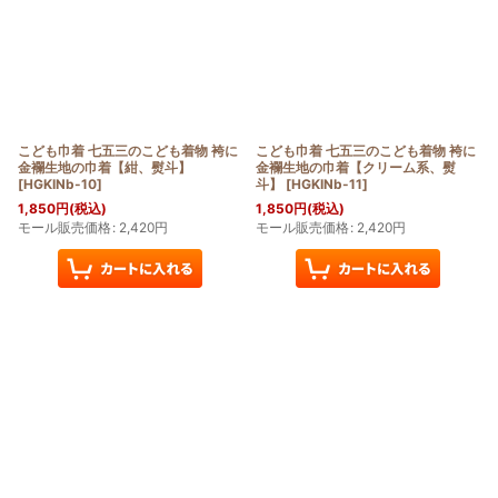
こども巾着 七五三のこども着物 袴に
こども巾着 七五三のこども着物 袴に
金襴生地の巾着【紺、熨斗】
金襴生地の巾着【クリーム系、熨
[
HGKINb-10
]
斗】
[
HGKINb-11
]
1,850
円
(税込)
1,850
円
(税込)
モール販売価格
:
2,420
円
モール販売価格
:
2,420
円