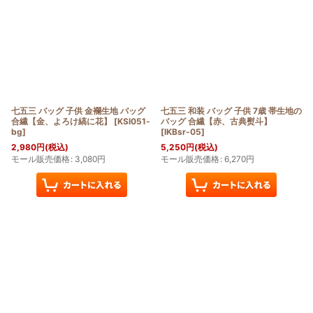
七五三 バッグ 子供 金襴生地 バッグ
七五三 和装 バッグ 子供 7歳 帯生地の
合繊【金、よろけ縞に花】
[
KSI051-
バッグ 合繊【赤、古典熨斗】
bg
]
[
IKBsr-05
]
2,980
円
(税込)
5,250
円
(税込)
モール販売価格
:
3,080
円
モール販売価格
:
6,270
円