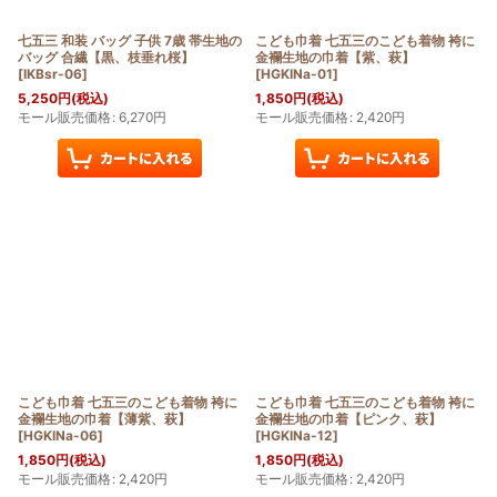
七五三 和装 バッグ 子供 7歳 帯生地の
こども巾着 七五三のこども着物 袴に
バッグ 合繊【黒、枝垂れ桜】
金襴生地の巾着【紫、萩】
[
IKBsr-06
]
[
HGKINa-01
]
5,250
円
(税込)
1,850
円
(税込)
モール販売価格
:
6,270
円
モール販売価格
:
2,420
円
こども巾着 七五三のこども着物 袴に
こども巾着 七五三のこども着物 袴に
金襴生地の巾着【薄紫、萩】
金襴生地の巾着【ピンク、萩】
[
HGKINa-06
]
[
HGKINa-12
]
1,850
円
(税込)
1,850
円
(税込)
モール販売価格
:
2,420
円
モール販売価格
:
2,420
円