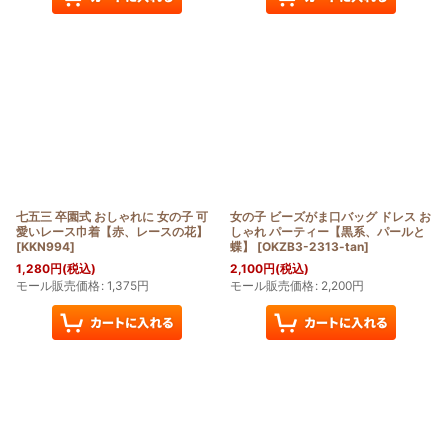
七五三 卒園式 おしゃれに 女の子 可
女の子 ビーズがま口バッグ ドレス お
愛いレース巾着【赤、レースの花】
しゃれ パーティー【黒系、パールと
[
KKN994
]
蝶】
[
OKZB3-2313-tan
]
1,280
円
(税込)
2,100
円
(税込)
モール販売価格
:
1,375
円
モール販売価格
:
2,200
円