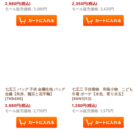
2,980
円
(税込)
2,350
円
(税込)
モール販売価格
:
3,080
円
モール販売価格
:
2,420
円
七五三 バッグ 子供 金襴生地 バッグ
七五三 子供着物 和装小物 こども
合繊【朱赤、籠目と花手鞠】
巾着 ポーチ【水色、変り水玉】
[
TKB496
]
[
KKN1013
]
2,680
円
(税込)
1,280
円
(税込)
モール販売価格
:
2,750
円
モール販売価格
:
1,375
円