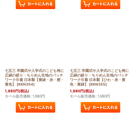
七五三 卒園式や入学式のこども袴に
七五三 卒園式や入学式のこども袴に
正絹の絞り・ちりめん生地のパッチ
正絹の絞り・ちりめん生地のパッチ
ワーク巾着 日本製【黄緑・赤・橙・
ワーク巾着 日本製【ひわ・赤・黄
黄色】
[
KKN354
]
色・黄緑】
[
KKN355
]
1,880
円
(税込)
1,880
円
(税込)
モール販売価格
:
1,980
円
モール販売価格
:
1,980
円