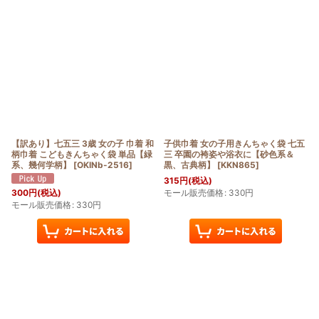
【訳あり】七五三 3歳 女の子 巾着 和
子供巾着 女の子用きんちゃく袋 七五
柄巾着 こどもきんちゃく袋 単品【緑
三 卒園の袴姿や浴衣に【砂色系＆
系、幾何学柄】
[
OKINb-2516
]
黒、古典柄】
[
KKN865
]
315
円
(税込)
モール販売価格
:
330
円
300
円
(税込)
モール販売価格
:
330
円