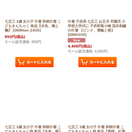
七五三 3歳 女の子 巾着 和柄巾着 こ
巾着 子供用 七五三 お正月 卒園式 小
どもきんちゃく 単品【水色、梅と
学校入学式に 子供和装小物 花弁刺繍
鞠】
[
OKINtan-2405
]
の巾着 【ピンク、雪輪と桜】
[
KNN1016
]
950
円
(税込)
モール販売価格
:
990
円
4,400
円
(税込)
モール販売価格
:
4,950
円
七五三 3歳 女の子 巾着 和柄巾着 こ
七五三 3歳 女の子 巾着 和柄巾着 こ
どもきんちゃく袋 単品【水色、菊】
どもきんちゃく袋 単品【黄緑、紅葉