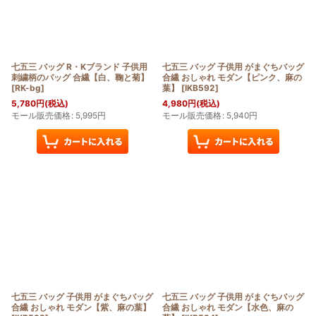
七五三 バッグ R・Kブランド 子供用
七五三 バッグ 子供用 がまぐちバッグ
刺繍柄のバッグ 合繊【白、鞠と菊】
合繊 おしゃれ モダン【ピンク、麻の
[
RK-bg
]
葉】
[
IKB592
]
5,780
円
(税込)
4,980
円
(税込)
モール販売価格
:
5,995
円
モール販売価格
:
5,940
円
七五三 バッグ 子供用 がまぐちバッグ
七五三 バッグ 子供用 がまぐちバッグ
合繊 おしゃれ モダン【紫、麻の葉】
合繊 おしゃれ モダン【水色、麻の