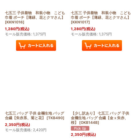
七五三 子供着物 和装小物 こども
七五三 子供着物 和装小物 こども
巾着 ポーチ【薄緑、花とクマさん】
巾着 ポーチ【薄緑、花とクマさん】
[
KKN1016
]
[
KKN1017
]
1,280
円
(税込)
1,280
円
(税込)
モール販売価格
:
1,375
円
モール販売価格
:
1,375
円
七五三 バッグ 子供 金襴生地 バッグ
【少し訳あり】 七五三 バッグ 子供
合繊【朱赤系、菊と花】
[
TKB490
]
金襴生地 バッグ 合繊【金ｘ朱赤、
桜】
[
OKB144B
]
2,350
円
(税込)
モール販売価格
:
2,420
円
2,350
円
(税込)