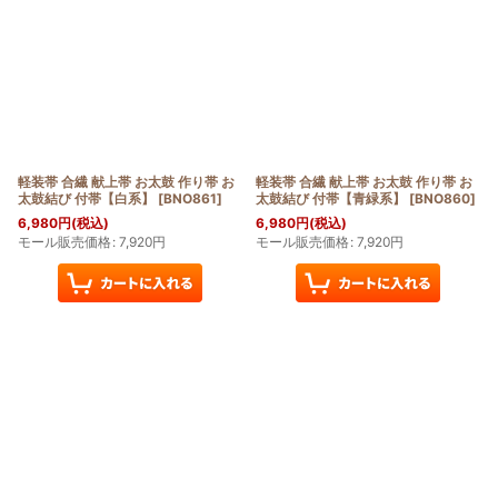
軽装帯 合繊 献上帯 お太鼓 作り帯 お
軽装帯 合繊 献上帯 お太鼓 作り帯 お
太鼓結び 付帯【白系】
[
BNO861
]
太鼓結び 付帯【青緑系】
[
BNO860
]
6,980
円
(税込)
6,980
円
(税込)
モール販売価格
:
7,920
円
モール販売価格
:
7,920
円