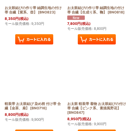
お太鼓結びの作り帯 紬調生地の付け
お太鼓結びの作り帯 紬調生地の付け
帯 合繊【紫系、壺】
[
BNO823
]
帯 合繊【生成り系、鞠】
[
BNO818
]
8,350
円
(税込)
モール販売価格
:
9,350
円
7,800
円
(税込)
モール販売価格
:
8,800
円
軽装帯 お太鼓結び 染め柄 付け帯 合
お太鼓 軽装帯 着物 お太鼓結びの付け
繊【金茶、扇】
[
BNO716
]
帯 合繊【ピンク系、素描風野花】
[
BNO847
]
8,800
円
(税込)
8,950
円
(税込)
モール販売価格
:
9,900
円
モール販売価格
:
9,900
円