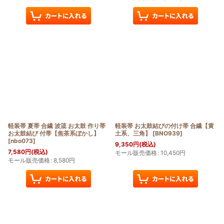
軽装帯 夏帯 合繊 波筬 お太鼓 作り帯
軽装帯 お太鼓結びの付け帯 合繊【黄
お太鼓結び 付帯【焦茶系ぼかし】
土系、三角】
[
BNO939
]
[
nbo073
]
9,350
円
(税込)
7,580
円
(税込)
モール販売価格
:
10,450
円
モール販売価格
:
8,580
円