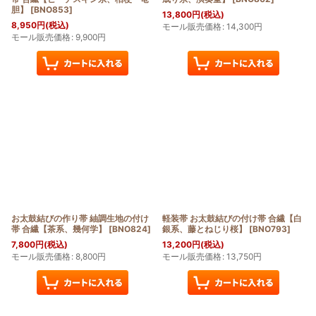
胆】
[
BNO853
]
13,800
円
(税込)
8,950
円
(税込)
モール販売価格
:
14,300
円
モール販売価格
:
9,900
円
お太鼓結びの作り帯 紬調生地の付け
軽装帯 お太鼓結びの付け帯 合繊【白
帯 合繊【茶系、幾何学】
[
BNO824
]
銀系、藤とねじり桜】
[
BNO793
]
7,800
円
(税込)
13,200
円
(税込)
モール販売価格
:
8,800
円
モール販売価格
:
13,750
円