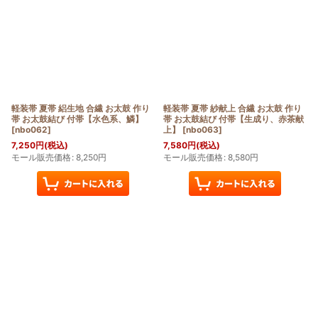
軽装帯 夏帯 絽生地 合繊 お太鼓 作り
軽装帯 夏帯 紗献上 合繊 お太鼓 作り
帯 お太鼓結び 付帯【水色系、鱗】
帯 お太鼓結び 付帯【生成り、赤茶献
[
nbo062
]
上】
[
nbo063
]
7,250
円
(税込)
7,580
円
(税込)
モール販売価格
:
8,250
円
モール販売価格
:
8,580
円