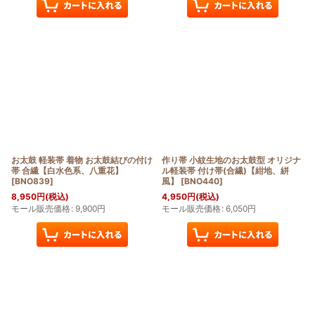
お太鼓 軽装帯 着物 お太鼓結びの付け
作り帯 小紋生地のお太鼓型 オリジナ
帯 合繊【白水色系、八重花】
ル軽装帯 付け帯(合繊)【紺地、絣
[
BNO839
]
風】
[
BNO440
]
8,950
円
(税込)
4,950
円
(税込)
モール販売価格
:
9,900
円
モール販売価格
:
6,050
円