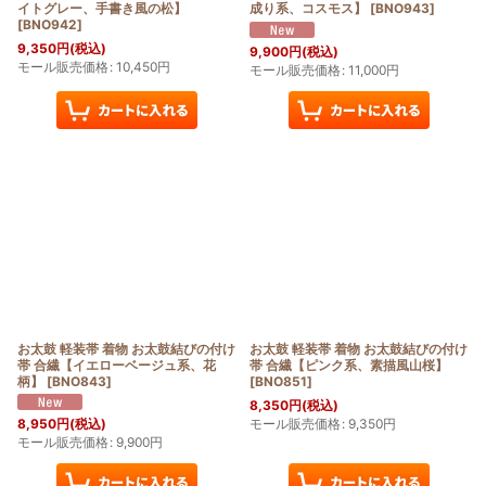
イトグレー、手書き風の松】
成り系、コスモス】
[
BNO943
]
[
BNO942
]
9,350
円
(税込)
9,900
円
(税込)
モール販売価格
:
10,450
円
モール販売価格
:
11,000
円
お太鼓 軽装帯 着物 お太鼓結びの付け
お太鼓 軽装帯 着物 お太鼓結びの付け
帯 合繊【イエローベージュ系、花
帯 合繊【ピンク系、素描風山桜】
柄】
[
BNO843
]
[
BNO851
]
8,350
円
(税込)
モール販売価格
:
9,350
円
8,950
円
(税込)
モール販売価格
:
9,900
円