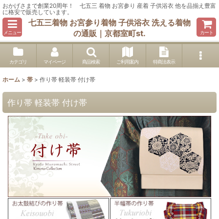
おかげさまで創業20周年！ 七五三 着物 お宮参り 産着 子供浴衣 他を品揃え豊富
に格安で販売しています。
七五三着物 お宮参り着物 子供浴衣 洗える着物
の通販｜京都室町st.
メニュー
カート
カテゴリ
マイページ
商品検索
ご利用案内
特商法表示
ホーム
>
帯
>
作り帯 軽装帯 付け帯
作り帯 軽装帯 付け帯