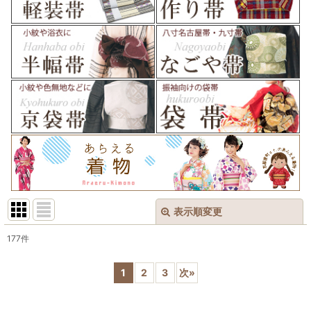
表示順変更
閉じる
177
件
表示数
:
1
2
3
次
»
在庫あり