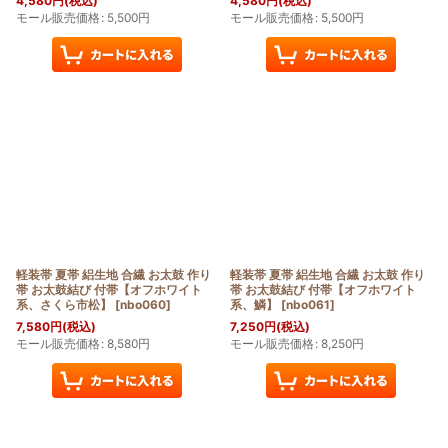
4,580
円
(税込)
4,580
円
(税込)
モール販売価格
:
5,500
円
モール販売価格
:
5,500
円
軽装帯 夏帯 絽生地 合繊 お太鼓 作り
軽装帯 夏帯 絽生地 合繊 お太鼓 作り
帯 お太鼓結び 付帯【オフホワイト
帯 お太鼓結び 付帯【オフホワイト
系、さくら市松】
[
nbo060
]
系、鱗】
[
nbo061
]
7,580
円
(税込)
7,250
円
(税込)
モール販売価格
:
8,580
円
モール販売価格
:
8,250
円