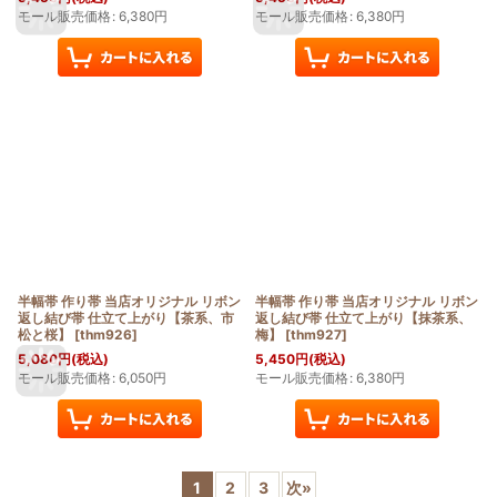
モール販売価格
:
6,380
円
モール販売価格
:
6,380
円
半幅帯 作り帯 当店オリジナル リボン
半幅帯 作り帯 当店オリジナル リボン
返し結び帯 仕立て上がり【茶系、市
返し結び帯 仕立て上がり【抹茶系、
松と桜】
[
thm926
]
梅】
[
thm927
]
5,080
円
(税込)
5,450
円
(税込)
モール販売価格
:
6,050
円
モール販売価格
:
6,380
円
1
2
3
次
»