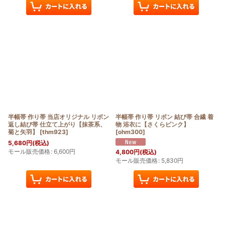
半幅帯 作り帯 当店オリジナル リボン
半幅帯 作り帯 リボン 結び帯 合繊 着
返し結び帯 仕立て上がり【抹茶系、
物 浴衣に【さくらピンク】
菊と矢羽】
[
thm923
]
[
ohm300
]
5,680
円
(税込)
モール販売価格
:
6,600
円
4,800
円
(税込)
モール販売価格
:
5,830
円