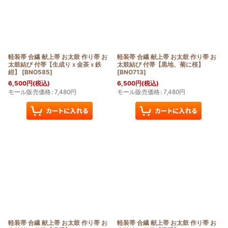
軽装帯 合繊 献上帯 お太鼓 作り帯 お
軽装帯 合繊 献上帯 お太鼓 作り帯 お
太鼓結び 付帯【生成りｘ金茶ｘ鉄
太鼓結び 付帯【黒地、菊に桜】
紺】
[
BNO585
]
[
BNO713
]
6,500
円
(税込)
6,500
円
(税込)
モール販売価格
:
7,480
円
モール販売価格
:
7,480
円
軽装帯 合繊 献上帯 お太鼓 作り帯 お
軽装帯 合繊 献上帯 お太鼓 作り帯 お