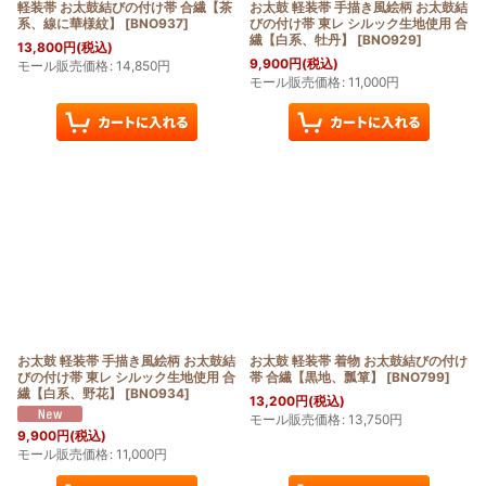
軽装帯 お太鼓結びの付け帯 合繊【茶
お太鼓 軽装帯 手描き風絵柄 お太鼓結
系、線に華様紋】
[
BNO937
]
びの付け帯 東レ シルック生地使用 合
繊【白系、牡丹】
[
BNO929
]
13,800
円
(税込)
9,900
円
(税込)
モール販売価格
:
14,850
円
モール販売価格
:
11,000
円
お太鼓 軽装帯 手描き風絵柄 お太鼓結
お太鼓 軽装帯 着物 お太鼓結びの付け
びの付け帯 東レ シルック生地使用 合
帯 合繊【黒地、瓢箪】
[
BNO799
]
繊【白系、野花】
[
BNO934
]
13,200
円
(税込)
モール販売価格
:
13,750
円
9,900
円
(税込)
モール販売価格
:
11,000
円