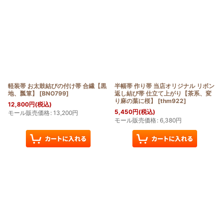
軽装帯 お太鼓結びの付け帯 合繊【黒
半幅帯 作り帯 当店オリジナル リボン
地、瓢箪】
[
BNO799
]
返し結び帯 仕立て上がり【茶系、変
り麻の葉に桜】
[
thm922
]
12,800
円
(税込)
5,450
円
(税込)
モール販売価格
:
13,200
円
モール販売価格
:
6,380
円