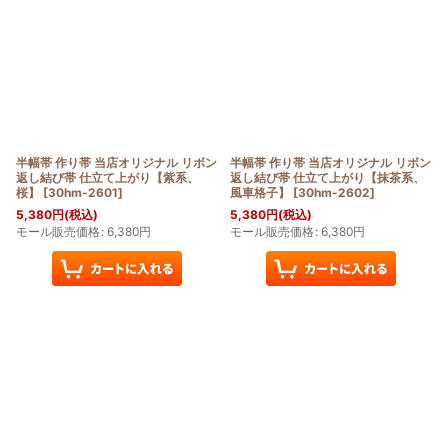
並び順
:
絞り込む
半幅帯 作り帯 当店オリジナル リボン
半幅帯 作り帯 当店オリジナル リボン
返し結び帯 仕立て上がり【紫系、
返し結び帯 仕立て上がり【抹茶系、
桜】
[
30hm-2601
]
風車格子】
[
30hm-2602
]
5,380
円
(税込)
5,380
円
(税込)
モール販売価格
:
6,380
円
モール販売価格
:
6,380
円