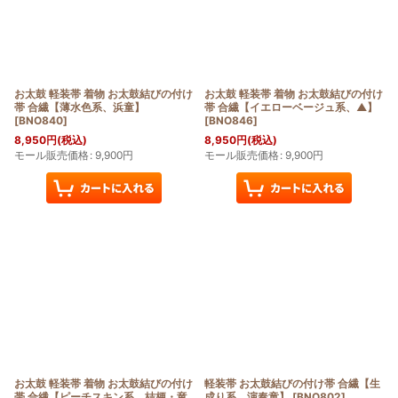
お太鼓 軽装帯 着物 お太鼓結びの付け
お太鼓 軽装帯 着物 お太鼓結びの付け
帯 合繊【薄水色系、浜童】
帯 合繊【イエローベージュ系、▲】
[
BNO840
]
[
BNO846
]
8,950
円
(税込)
8,950
円
(税込)
モール販売価格
:
9,900
円
モール販売価格
:
9,900
円
お太鼓 軽装帯 着物 お太鼓結びの付け
軽装帯 お太鼓結びの付け帯 合繊【生
帯 合繊【ピーチスキン系、桔梗・竜
成り系、演奏童】
[
BNO802
]