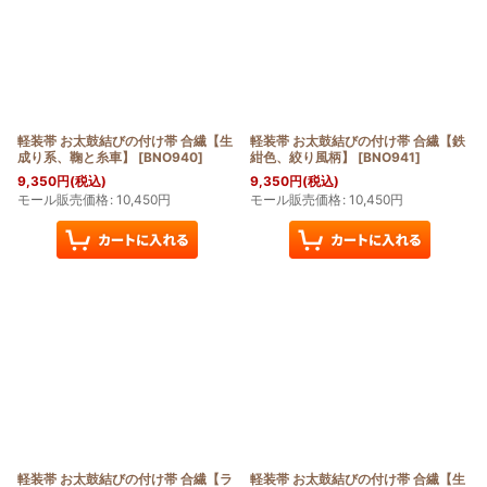
軽装帯 お太鼓結びの付け帯 合繊【生
軽装帯 お太鼓結びの付け帯 合繊【鉄
成り系、鞠と糸車】
[
BNO940
]
紺色、絞り風柄】
[
BNO941
]
9,350
円
(税込)
9,350
円
(税込)
モール販売価格
:
10,450
円
モール販売価格
:
10,450
円
軽装帯 お太鼓結びの付け帯 合繊【ラ
軽装帯 お太鼓結びの付け帯 合繊【生