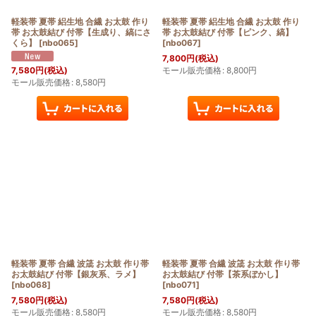
軽装帯 夏帯 絽生地 合繊 お太鼓 作り
軽装帯 夏帯 絽生地 合繊 お太鼓 作り
帯 お太鼓結び 付帯【生成り、縞にさ
帯 お太鼓結び 付帯【ピンク、縞】
くら】
[
nbo065
]
[
nbo067
]
7,800
円
(税込)
モール販売価格
:
8,800
円
7,580
円
(税込)
モール販売価格
:
8,580
円
軽装帯 夏帯 合繊 波筬 お太鼓 作り帯
軽装帯 夏帯 合繊 波筬 お太鼓 作り帯
お太鼓結び 付帯【銀灰系、ラメ】
お太鼓結び 付帯【茶系ぼかし】
[
nbo068
]
[
nbo071
]
7,580
円
(税込)
7,580
円
(税込)
モール販売価格
:
8,580
円
モール販売価格
:
8,580
円