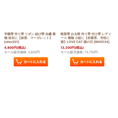
半幅帯 作り帯 リボン 結び帯 合繊 着
軽装帯 お太鼓 作り帯 付け帯 レディ
物 浴衣に【抹茶、マーガレット】
ース 着物 小紋に【赤紫系、市松に
[
ohm301
]
猫】LOVE CAT 猫の日
[
BNO534
]
4,800
円
(税込)
13,200
円
(税込)
モール販売価格
:
5,830
円
モール販売価格
:
13,750
円