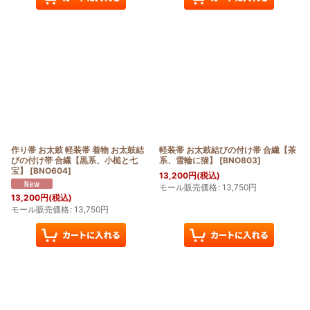
作り帯 お太鼓 軽装帯 着物 お太鼓結
軽装帯 お太鼓結びの付け帯 合繊【茶
びの付け帯 合繊【黒系、小槌と七
系、雪輪に猫】
[
BNO803
]
宝】
[
BNO604
]
13,200
円
(税込)
モール販売価格
:
13,750
円
13,200
円
(税込)
モール販売価格
:
13,750
円