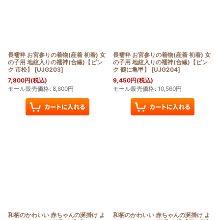
長襦袢 お宮参りの着物(産着 初着) 女
長襦袢 お宮参りの着物(産着 初着) 女
の子用 地紋入りの襦袢(合繊)【ピン
の子用 地紋入りの襦袢(合繊)【ピン
ク 市松】
[
UJG203
]
ク 鶴に亀甲】
[
UJG204
]
7,800
円
(税込)
9,450
円
(税込)
モール販売価格
:
8,800
円
モール販売価格
:
10,560
円
和柄のかわいい 赤ちゃんの涎掛け よ
和柄のかわいい 赤ちゃんの涎掛け よ