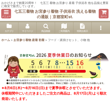
おかげさまで創業20周年！ 七五三 着物 お宮参り 産着 子供浴衣 他を品揃え豊富
に格安で販売しています。
七五三着物 お宮参り着物 子供浴衣 洗える着物
の通販｜京都室町st.
メニュー
カート
カテゴリ
マイページ
商品検索
ご利用案内
特商法表示
ホーム
>
お宮参り着物 産着 初着
>
フード・涎掛けセット、小物 他
※8月6日(木)〜8月16日(日)まで夏季休暇とさせていただきます。
休暇期間中にいただきましたご注文の商品は、8月17日(月)より順次
発送いたします。