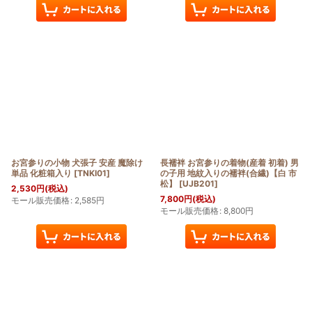
お宮参りの小物 犬張子 安産 魔除け
長襦袢 お宮参りの着物(産着 初着) 男
単品 化粧箱入り
[
TNKI01
]
の子用 地紋入りの襦袢(合繊)【白 市
松】
[
UJB201
]
2,530
円
(税込)
7,800
円
(税込)
モール販売価格
:
2,585
円
モール販売価格
:
8,800
円