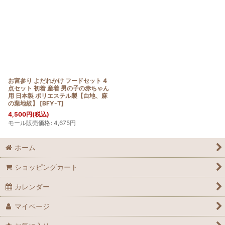
お宮参り よだれかけ フードセット 4
点セット 初着 産着 男の子の赤ちゃん
用 日本製 ポリエステル製【白地、麻
の葉地紋】
[
BFY-T
]
4,500
円
(税込)
モール販売価格
:
4,675
円
ホーム
ショッピングカート
カレンダー
マイページ