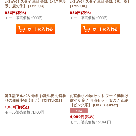
だれかけ スタイ 単品 合繊【パステル
だれかけ スタイ 単品 合繊【紫、菱】
系、鹿の子】
[
TYK-03
]
[
TYK-04
]
980
円
(税込)
980
円
(税込)
モール販売価格
:
990
円
モール販売価格
:
990
円
誕生記アルバム 命名 お誕生祝 お宮参
お宮参り 小物 セット フード 涎掛け
りの和装小物【冊子】
[
ONTJK02
]
御守り 扇子 ４点セット 女の子 正絹
【ピンク系】
[
OBY-Gs4set
]
1,050
円
(税込)
モール販売価格
:
1,100
円
4,980
円
(税込)
モール販売価格
:
5,940
円