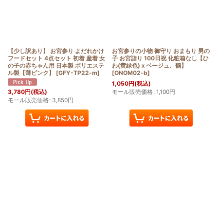
【少し訳あり】 お宮参り よだれかけ
お宮参りの小物 御守り おまもり 男の
フードセット 4点セット 初着 産着 女
子 お宮詣り 100日祝 化粧箱なし【ひ
の子の赤ちゃん用 日本製 ポリエステ
わ(黄緑色)ｘベージュ、鶴】
ル製【薄ピンク】
[
GFY-TP22-m
]
[
ONOM02-b
]
1,050
円
(税込)
モール販売価格
:
1,100
円
3,780
円
(税込)
モール販売価格
:
3,850
円