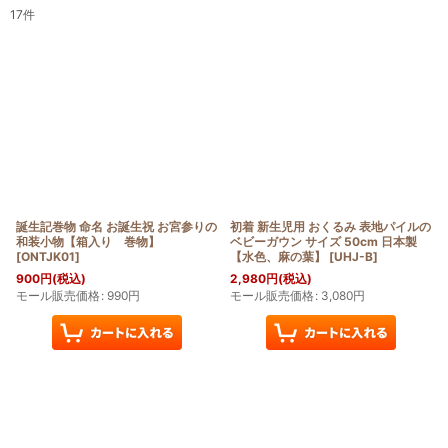
17
件
表示数
:
在庫あり
並び順
:
絞り込む
誕生記巻物 命名 お誕生祝 お宮参りの
初着 新生児用 おくるみ 表地パイルの
和装小物【箱入り 巻物】
ベビーガウン サイズ 50cm 日本製
[
ONTJK01
]
【水色、麻の葉】
[
UHJ-B
]
900
円
(税込)
2,980
円
(税込)
モール販売価格
:
990
円
モール販売価格
:
3,080
円