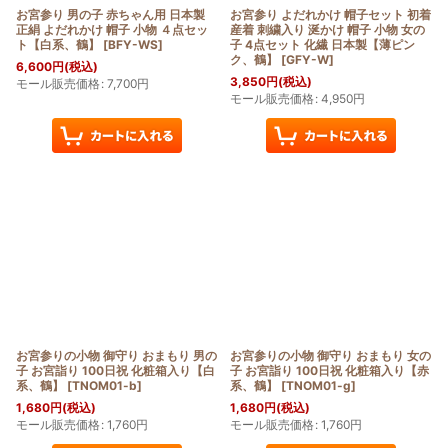
お宮参り 男の子 赤ちゃん用 日本製
お宮参り よだれかけ 帽子セット 初着
正絹 よだれかけ 帽子 小物 ４点セッ
産着 刺繍入り 涎かけ 帽子 小物 女の
ト【白系、鶴】
[
BFY-WS
]
子 4点セット 化繊 日本製【薄ピン
ク、鶴】
[
GFY-W
]
6,600
円
(税込)
3,850
円
(税込)
モール販売価格
:
7,700
円
モール販売価格
:
4,950
円
お宮参りの小物 御守り おまもり 男の
お宮参りの小物 御守り おまもり 女の
子 お宮詣り 100日祝 化粧箱入り【白
子 お宮詣り 100日祝 化粧箱入り【赤
系、鶴】
[
TNOM01-b
]
系、鶴】
[
TNOM01-g
]
1,680
円
(税込)
1,680
円
(税込)
モール販売価格
:
1,760
円
モール販売価格
:
1,760
円