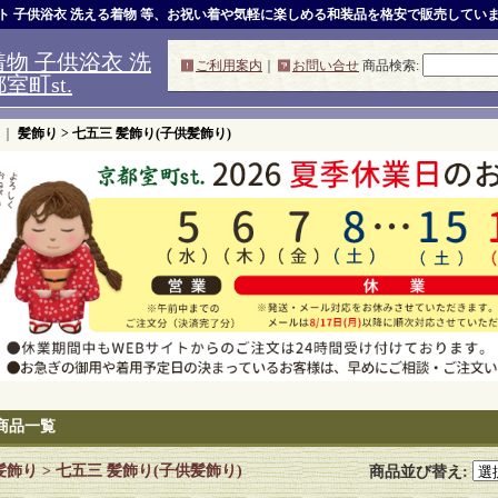
ット 子供浴衣 洗える着物 等、お祝い着や気軽に楽しめる和装品を格安で販売してい
物 子供浴衣 洗
ご利用案内
｜
お問い合せ
商品検索
:
町st.
｜
髪飾り > 七五三 髪飾り(子供髪飾り)
商品一覧
髪飾り > 七五三 髪飾り(子供髪飾り)
商品並び替え
: