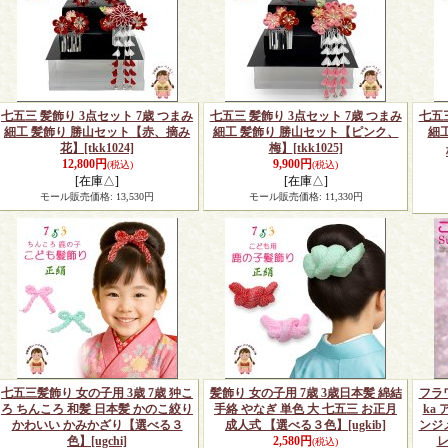
七五三 髪飾り 3点セット 7歳 つまみ
七五三 髪飾り 3点セット 7歳 つまみ
七五三
細工 髪飾り 勝山セット【赤、摘み
細工 髪飾り 勝山セット【ピンク、
細
花】
[tkk1024]
梅】
[tkk1025]
12,800円
9,900円
(税込)
(税込)
[在庫△]
[在庫△]
モール販売価格
:
13,530円
モール販売価格
:
11,330円
七五三髪飾り 女の子用 3歳 7歳 狆こ
髪飾り 女の子用 7歳 3歳日本髪 綿結
フラワ
ろ ちんころ 和髪 日本髪 かのこ絞り
手絡 やなぎ 単色 大 七五三 お正月
ka
かわいい かみかざり【選べる３
成人式 【選べる３色】
[ugkib]
ンジ
色】
[ugchi]
2,580円
(税込)