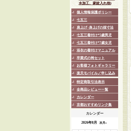
水加工、家紋入れ他)
個人情報保護ポリシー
七五三
肩上げ･身上げの採寸法
七五三着付け*5歳男児
七五三着付け*7歳女児
浴衣の着付けマニュアル
卒業式の袴セット
お客様フォトギャラリー
楽天モバイル／申し込み
特定商取引法表示
全商品レビュー一覧
カレンダー
京都おすすめリンク集
カレンダー
2026年8月
次月»