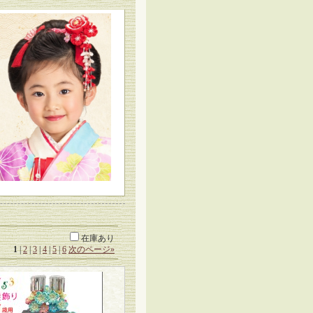
在庫あり
1
|
2
|
3
|
4
|
5
|
6
次のページ
»