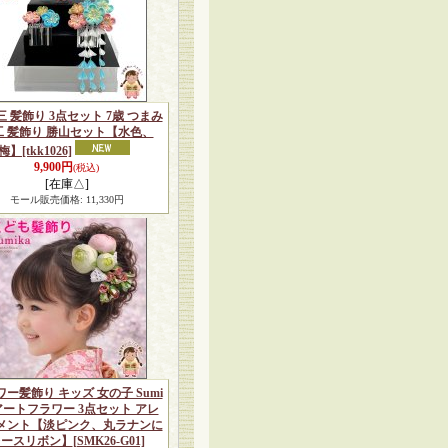
 髪飾り 3点セット 7歳 つまみ
工 髪飾り 勝山セット【水色、
梅】
[tkk1026]
9,900円
(税込)
[在庫△]
モール販売価格
:
11,330円
ー髪飾り キッズ 女の子 Sumi
 アートフラワー 3点セット アレ
メント【淡ピンク、丸ラナンに
レースリボン】
[SMK26-G01]