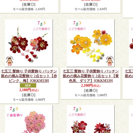
[在庫◎]
[在庫◎]
モール販売価格
:
2,420円
モール販売価格
:
2,420円
七五三 髪飾り 子供髪飾り パッチン
七五三 髪飾り 子供髪飾り パッチン
七五
留めの摘み花髪飾り 2点セット【赤
留めの摘み花髪飾り 2点セット【黄
留め
ピンク、梅】
[OKKM338]
色系、ダリア】
[OKKM339]
2,100円
(税込)
2,100円
(税込)
[在庫◎]
[在庫◎]
モール販売価格
:
3,080円
モール販売価格
:
3,080円