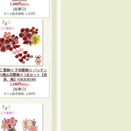
1,480円
(税込)
[在庫◎]
モール販売価格
:
2,420円
三 髪飾り 子供髪飾り パッチン
の摘み花髪飾り 2点セット【赤
系、梅】
[OKKM340]
2,100円
(税込)
[在庫◎]
モール販売価格
:
3,080円