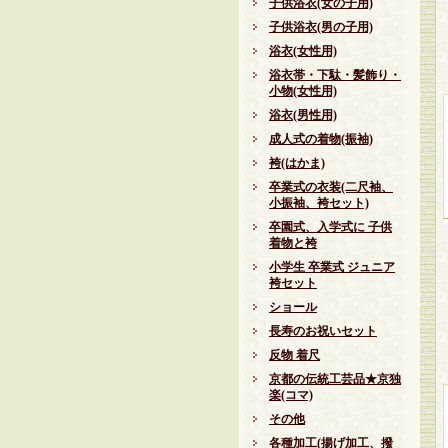
子供浴衣(女の子用)
子供浴衣(男の子用)
浴衣(女性用)
浴衣帯・下駄・髪飾り・
小物(女性用)
浴衣(男性用)
成人式の着物(振袖)
袴(はかま)
卒業式の衣装(二尺袖、
小振袖、袴セット)
卒園式、入学式に 子供
着物と袴
小学生 卒業式 ジュニア
袴セット
ショール
長寿のお祝いセット
反物 着尺
京都の伝統工芸品★京独
楽(コマ)
その他
各種加工(揚げ加工、撥