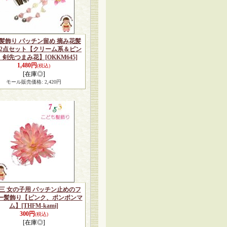
髪飾り パッチン留め 摘み花髪
 2点セット【クリーム系＆ピン
、剣先つまみ花】
[OKKM645]
1,480円
(税込)
[在庫◎]
モール販売価格
:
2,420円
三 女の子用 パッチン止めのフ
ー髪飾り【ピンク、ポンポンマ
ム】
[THFM-kami]
300円
(税込)
[在庫◎]