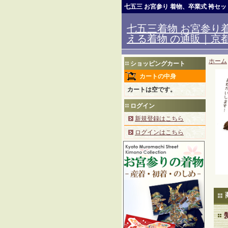
七五三 お宮参り 着物、卒業式 袴セ
七五三着物 お宮参り着
える着物 の通販｜京都室
ホーム
ショッピングカート
カートの中身
カートは空です。
ログイン
新規登録はこちら
ログインはこちら