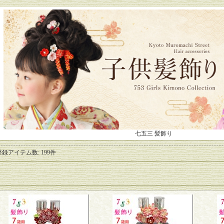
七五三 髪飾り
登録アイテム数
:
199件