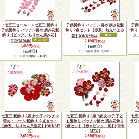
<七五三セール！＞七五三 髪飾り
子供髪飾り パッチン留め 摘み花髪
子供
子供髪飾り パッチン留め 摘み花髪
飾り 2点セット【赤系、剣先つまみ
飾り
飾り【ピンク、ちりめん摘み花】
ク
花】
[OKKM644]
[OKKM704b]
2,100円
(税込)
1,480円
[在庫◎]
(税込)
[在庫◎]
モール販売価格
:
3,080円
モール販売価格
:
2,420円
七五三 髪飾り 7歳 女の子 パッチン
七五三 髪飾り 3歳 7歳 女の子 子ど
七五
留め・コーム 髪飾り ２点セット
も髪飾り パッチン留め 摘み花飾り
ラワ
【赤系、ちりめん八重花】
[OKKM7
2点セット【赤ｘピンク、梅】
[OKK
29]
M732]
2,650円
2,650円
(税込)
(税込)