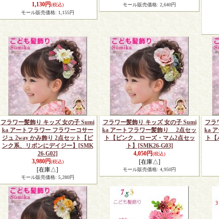
1,130円
(税込)
モール販売価格
:
2,640円
モール販売価格
:
1,155円
フラワー髪飾り キッズ 女の子 Sumi
フラワー髪飾り キッズ 女の子 Sumi
フラワ
ka アートフラワー フラワーコサー
ka アートフラワー髪飾り 2点セッ
ka
ジュ 2way かみ飾り 2点セット【ピ
ト【ピンク、ローズ・マム2点セッ
ト【
ンク系、リボンにデイジー】
[SMK
ト】
[SMK26-G03]
26-G02]
4,050円
(税込)
3,980円
[在庫△]
(税込)
[在庫△]
モール販売価格
:
4,950円
モール販売価格
:
5,280円