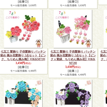
[在庫◎]
[在庫◎]
モール販売価格
:
3,630円
モール販売価格
:
3,630円
七五三 髪飾り 子供髪飾り パッチン
七五三 髪飾り 子供髪飾り パッチン
七五
留め 摘み花髪飾り 2点セット【ピン
留め 摘み花髪飾り 2点セット【ピン
留め
ク、ちりめん摘み梅】
[OKKM719]
クｘ黄緑、ちりめん摘み花】
[OKK
ク、
3,450円
M720]
(税込)
3,450円
[在庫◎]
(税込)
[在庫△]
モール販売価格
:
4,400円
モール販売価格
:
4,400円