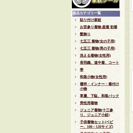
商品カテゴリ一覧
貼り付け家紋
お宮参り着物 産着 初着
髪飾り
七五三 着物(女の子用)
七五三 着物(男の子用)
洗える着物(女性用)
長羽織、道中着、コート
帯
和装小物(女性用)
襦袢・インナー・着付け
小物
草履、下駄、和装バック
男性用着物
ジュニア着物(十三参
り、ジュニア小紋)
子供着物セット(ベビ
ー、100－120サイズ)