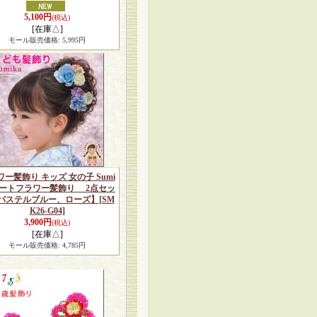
5,100円
(税込)
[在庫△]
モール販売価格
:
5,995円
ー髪飾り キッズ 女の子 Sumi
 アートフラワー髪飾り 2点セッ
パステルブルー、ローズ】
[SM
K26-G04]
3,900円
(税込)
[在庫△]
モール販売価格
:
4,785円