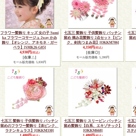
フラワー髪飾り キッズ 女の子 Sumi
七五三 髪飾り 子供髪飾り パッチン
七五
ka フラワーコサージュ 2way かみ
留め 摘み花髪飾り 2点セット【ピン
留
飾り 【オレンジ、アネモネ・ガー
ク、剣先つまみ花】
[OKKM706]
ベラ】
[SMK26-G05]
4,350円
(税込)
4,930円
[在庫◎]
(税込)
[在庫△]
モール販売価格
:
5,280円
モール販売価格
:
5,830円
七五三 髪飾り 子供髪飾り パッチン
七五三 髪飾り スリーピン パッチン
七五
留めのフラワー髪飾り【淡ピンク、
留め髪飾り【白系、エキゾチック】
留め
ラナンキュラス】
[OKKM330]
[OKKM668]
ステ
1,480円
1,480円
(税込)
(税込)