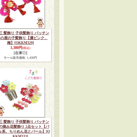
三 髪飾り 子供髪飾り パッチン
めの鹿の子髪飾り【濃ピンク、
梅】
[OKKM329]
1,380円
(税込)
[在庫◎]
モール販売価格
:
1,430円
三 髪飾り 子供髪飾り パッチン
の摘み花髪飾り 2点セット【パ
ル系、ちりめん花とパール】
[O
KKM333]