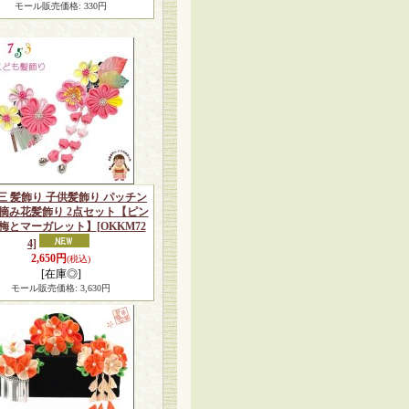
モール販売価格
:
330円
三 髪飾り 子供髪飾り パッチン
 摘み花髪飾り 2点セット【ピン
梅とマーガレット】
[OKKM72
4]
2,650円
(税込)
[在庫◎]
モール販売価格
:
3,630円