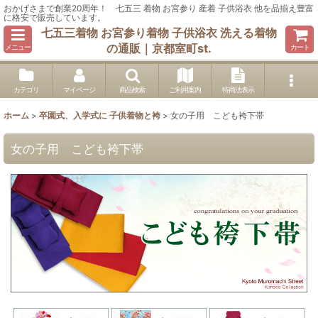
おかげさまで創業20周年！ 七五三 着物 お宮参り 産着 子供浴衣 他を品揃え豊富
に格安で販売しています。
七五三着物 お宮参り着物 子供浴衣 洗える着物
の通販｜京都室町st.
メニュー
カート
カテゴリ
マイページ
商品検索
ご利用案内
特商法表示
ホーム
>
卒園式、入学式に 子供着物と袴
>
女の子用 こども袴下帯
女の子用 こども袴下帯