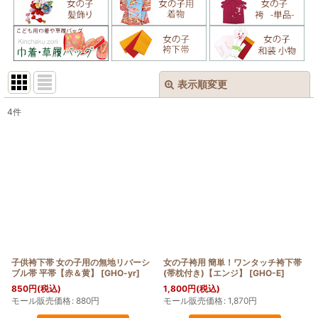
表示順変更
閉じる
4
件
表示数
:
在庫あり
並び順
:
絞り込む
子供袴下帯 女の子用の無地リバーシ
女の子袴用 簡単！ワンタッチ袴下帯
ブル帯 平帯【赤＆黄】
[
GHO-yr
]
(帯枕付き)【エンジ】
[
GHO-E
]
850
円
(税込)
1,800
円
(税込)
モール販売価格
:
880
円
モール販売価格
:
1,870
円