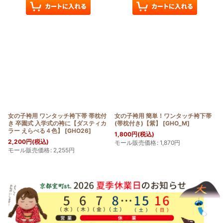
女の子袴用 ワンタッチ袴下帯 帯枕付
女の子袴用 簡単！ワンタッチ袴下帯
き 卒園式 入学式の袴に【ダスティカ
(帯枕付き)【紫】
[
GHO_M
]
ラー えらべる４色】
[
GHO26
]
1,800
円
(税込)
2,200
円
(税込)
モール販売価格
:
1,870
円
モール販売価格
:
2,255
円