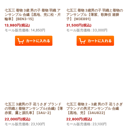
七五三 着物 3歳 男の子 着物 羽織 ア
七五三 着物 3歳男の子 羽織と着物の
ンサンブル 合繊【黒地、兜に松・片
アンサンブル【薄紫、歌舞伎 連獅
輪車】
[
BEN3-15
]
子】
[
M3E891
]
13,980
円
(税込)
31,500
円
(税込)
モール販売価格
:
14,850
円
モール販売価格
:
33,000
円
七五三 3歳男の子 花うさぎ ブランド
七五三 着物 2－3歳 男の子 花うさぎ
の羽織と着物アンサンブル(合繊)【薄
ブランドの男児アンサンブル 合繊
赤紫、鷹と源氏車】
[
3AU-2
]
【黒地、兜】
[
3AU822
]
22,000
円
(税込)
22,800
円
(税込)
モール販売価格
:
23,100
円
モール販売価格
:
23,100
円