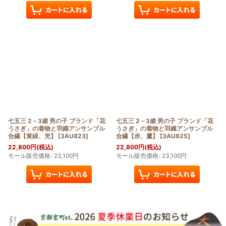
七五三 2－3歳 男の子 ブランド「花
七五三 2－3歳 男の子 ブランド「花
うさぎ」の着物と羽織アンサンブル
うさぎ」の着物と羽織アンサンブル
合繊【黄緑、兜】
[
3AU823
]
合繊【赤、鷹】
[
3AU825
]
22,800
円
(税込)
22,800
円
(税込)
モール販売価格
:
23,100
円
モール販売価格
:
23,100
円