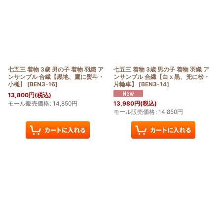
並び順
:
絞り込む
七五三 着物 3歳 男の子 着物 羽織 ア
七五三 着物 3歳 男の子 着物 羽織 ア
ンサンブル 合繊【黒地、鷹に熨斗・
ンサンブル 合繊【白ｘ黒、兜に松・
小槌】
[
BEN3-16
]
片輪車】
[
BEN3-14
]
13,800
円
(税込)
モール販売価格
:
14,850
円
13,980
円
(税込)
モール販売価格
:
14,850
円