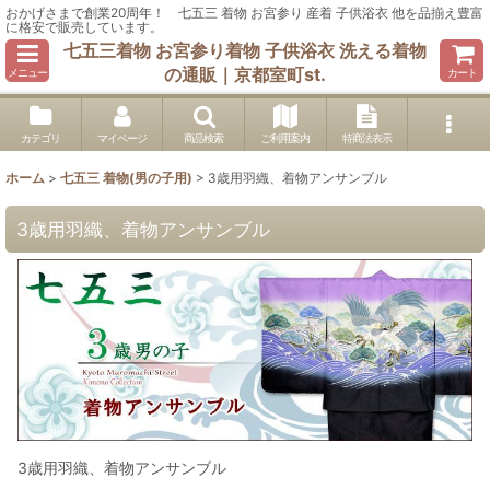
おかげさまで創業20周年！ 七五三 着物 お宮参り 産着 子供浴衣 他を品揃え豊富
に格安で販売しています。
七五三着物 お宮参り着物 子供浴衣 洗える着物
の通販｜京都室町st.
メニュー
カート
カテゴリ
マイページ
商品検索
ご利用案内
特商法表示
ホーム
>
七五三 着物(男の子用)
>
3歳用羽織、着物アンサンブル
3歳用羽織、着物アンサンブル
3歳用羽織、着物アンサンブル