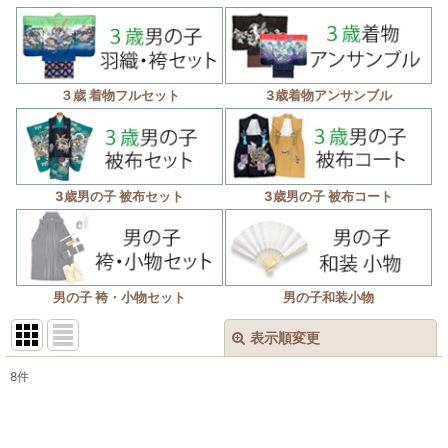
３歳 着物フルセット
3歳着物アンサンブル
3歳男の子 被布セット
3歳男の子 被布コート
男の子 袴・小物セット
男の子和装小物
表示順変更
閉じる
8
件
表示数
:
在庫あり