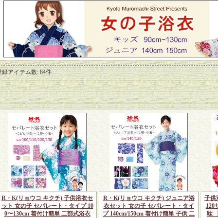
登録アイテム数
:
84件
R・K(リョウコ キクチ) 子供浴衣セ
R・K(リョウコ キクチ) ジュニア浴
子供浴
ット 女の子 セパレート・タイプ 10
衣セット 女の子 セパレート・タイ
12
0〜130cm 着付け簡単 二部式浴衣
プ 140cm/150cm 着付け簡単 子供 二
駄 