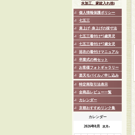
水加工、家紋入れ他)
個人情報保護ポリシー
七五三
肩上げ･身上げの採寸法
七五三着付け*5歳男児
七五三着付け*7歳女児
浴衣の着付けマニュアル
卒業式の袴セット
お客様フォトギャラリー
楽天モバイル／申し込み
特定商取引法表示
全商品レビュー一覧
カレンダー
京都おすすめリンク集
カレンダー
2026年8月
次月»