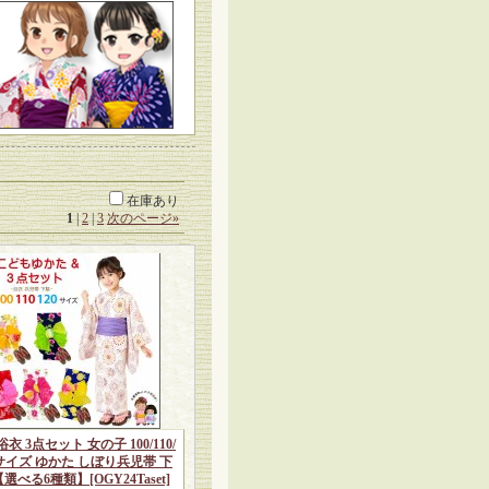
在庫あり
1
|
2
|
3
次のページ
»
衣 3点セット 女の子 100/110/
0サイズ ゆかた しぼり兵児帯 下
【選べる6種類】
[OGY24Taset]