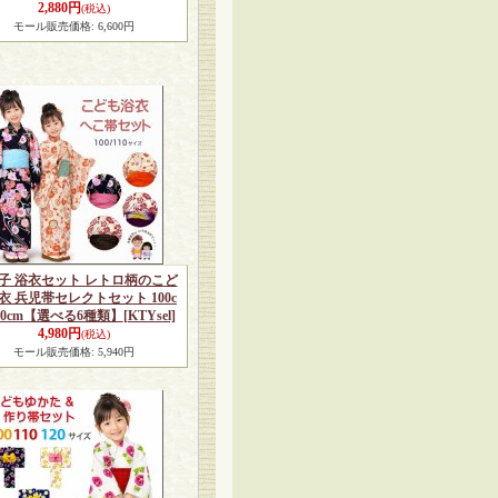
2,880円
(税込)
モール販売価格
:
6,600円
子 浴衣セット レトロ柄のこど
衣 兵児帯セレクトセット 100c
110cm【選べる6種類】
[KTYsel]
4,980円
(税込)
モール販売価格
:
5,940円