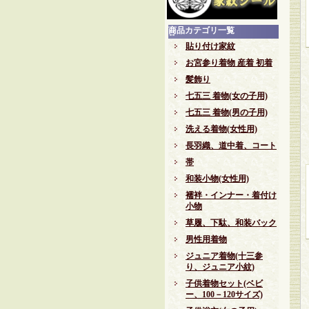
商品カテゴリ一覧
貼り付け家紋
お宮参り着物 産着 初着
髪飾り
七五三 着物(女の子用)
七五三 着物(男の子用)
洗える着物(女性用)
長羽織、道中着、コート
帯
和装小物(女性用)
襦袢・インナー・着付け
小物
草履、下駄、和装バック
男性用着物
ジュニア着物(十三参
り、ジュニア小紋)
子供着物セット(ベビ
ー、100－120サイズ)