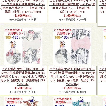
こども浴衣 女の子 100-130サイズ
こども浴衣 女の子 100-130サイズ レ
こども
レース生地 吸汗速乾素材(Cool Pas
ース生地 吸汗速乾素材(Cool Pass)使
ース生
s)使用 兵児帯のセット【生成り系ｘ
用 兵児帯のセット【生成り系、
用 
黒系、牡丹】
[TRY-03-H802]
縞】
[TRY-04-H784]
ット
11,660円
11,660円
(税込)
(税込)
モール販売価格
:
12,650円
モール販売価格
:
12,650円
こども浴衣 女の子 100-130サイズ
こども浴衣 女の子 100-130サイズ レ
こども
レース生地 吸汗速乾素材(Cool Pas
ース生地 吸汗速乾素材(Cool Pass)使
ース生
s)使用 くしゅくしゅのしわ兵児帯の
用 くしゅくしゅのしわ兵児帯のセ
用 
セット【生成り地、赤黒市松】
[TR
ット【生成り系ｘ黒系、牡丹】
[TR
ット
Y-02-O02]
Y-03-O44]
11,220円
11,220円
(税込)
(税込)
モール販売価格
:
12,100円
モール販売価格
:
12,100円