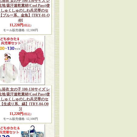
浴衣 女の子 100-130サイズ レ
地 吸汗速乾素材(Cool Pass)使
くしゅくしゅのしわ兵児帯のセ
【ブルー系、金魚】
[TRY-01-O
40]
11,220円
(税込)
モール販売価格
:
12,100円
浴衣 女の子 100-130サイズ レ
地 吸汗速乾素材(Cool Pass)使
くしゅくしゅのしわ兵児帯のセ
【生成り系、縞】
[TRY-04-O0
5]
11,220円
(税込)
モール販売価格
:
12,100円