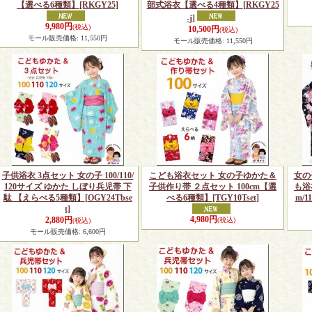
【選べる6種類】
[RKGY25]
部式浴衣【選べる4種類】
[RKGY25
-j]
9,980円
(税込)
10,500円
(税込)
モール販売価格
:
11,550円
モール販売価格
:
11,550円
子供浴衣 3点セット 女の子 100/110/
こども浴衣セット 女の子ゆかた＆
女の
120サイズ ゆかた しぼり兵児帯 下
子供作り帯 ２点セット 100cm【選
も浴
駄 【えらべる5種類】
[OGY24Tbse
べる6種類】
[TGY10Tset]
m/
t]
4,980円
2,880円
(税込)
(税込)
モール販売価格
:
6,600円