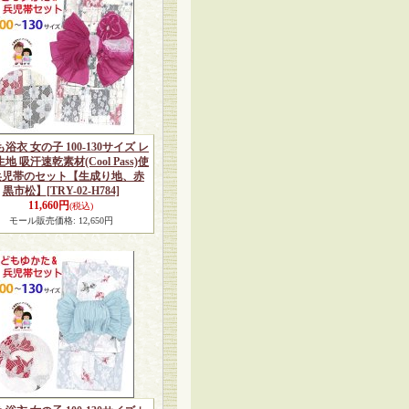
浴衣 女の子 100-130サイズ レ
地 吸汗速乾素材(Cool Pass)使
兵児帯のセット【生成り地、赤
黒市松】
[TRY-02-H784]
11,660円
(税込)
モール販売価格
:
12,650円