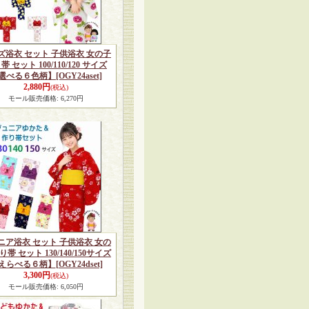
ズ浴衣 セット 子供浴衣 女の子
帯 セット 100/110/120 サイズ
選べる６色柄】
[OGY24aset]
2,880円
(税込)
モール販売価格
:
6,270円
ニア浴衣 セット 子供浴衣 女の
り帯 セット 130/140/150サイズ
えらべる６柄】
[OGY24dset]
3,300円
(税込)
モール販売価格
:
6,050円