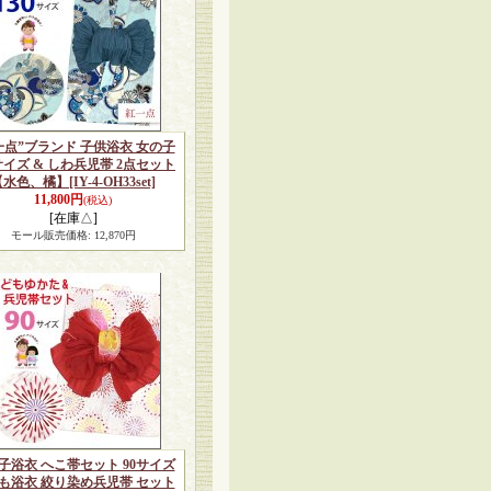
一点”ブランド 子供浴衣 女の子
0サイズ & しわ兵児帯 2点セット
【水色、橘】
[IY-4-OH33set]
11,800円
(税込)
[在庫△]
モール販売価格
:
12,870円
子浴衣 へこ帯セット 90サイズ
も浴衣 絞り染め兵児帯 セット