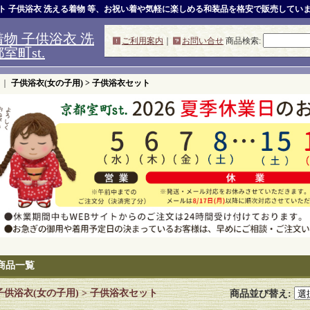
ット 子供浴衣 洗える着物 等、お祝い着や気軽に楽しめる和装品を格安で販売してい
物 子供浴衣 洗
ご利用案内
｜
お問い合せ
商品検索
:
町st.
｜
子供浴衣(女の子用) > 子供浴衣セット
商品一覧
子供浴衣(女の子用) > 子供浴衣セット
商品並び替え
: