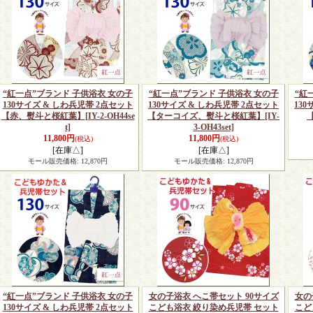
“紅一点”ブランド 子供浴衣 女の子
“紅一点”ブランド 子供浴衣 女の子
“紅
130サイズ & しわ兵児帯 2点セット
130サイズ & しわ兵児帯 2点セット
13
【赤、熨斗と桜紅葉】
[IY-2-OH44se
【ターコイズ、熨斗と桜紅葉】
[IY-
t]
3-OH43set]
11,800円
11,800円
(税込)
(税込)
[在庫△]
[在庫△]
モール販売価格
:
12,870円
モール販売価格
:
12,870円
“紅一点”ブランド 子供浴衣 女の子
女の子浴衣 へこ帯セット 90サイズ
女の
130サイズ & しわ兵児帯 2点セット
こども浴衣 絞り染め兵児帯 セット
こど