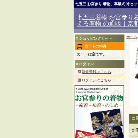
七五三 お宮参り 着物、卒業式 袴セ
七五三着物 お宮参り着
える着物 の通販｜京都室
ホーム
ショッピングカート
カートの中身
カートは空です。
ログイン
新規登録はこちら
ログインはこちら