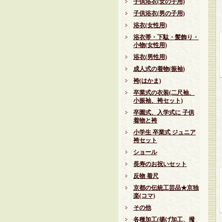
子供浴衣(女の子用)
子供浴衣(男の子用)
浴衣(女性用)
浴衣帯・下駄・髪飾り・
小物(女性用)
浴衣(男性用)
成人式の着物(振袖)
袴(はかま)
卒業式の衣装(二尺袖、
小振袖、袴セット)
卒園式、入学式に 子供
着物と袴
小学生 卒業式 ジュニア
袴セット
ショール
長寿のお祝いセット
反物 着尺
京都の伝統工芸品★京独
楽(コマ)
その他
各種加工(揚げ加工、撥