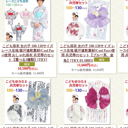
こども浴衣 女の子 100-130サイズ
こども浴衣 女の子 100-130サイズ レ
こども
レース生地 吸汗速乾素材(Cool Pas
ース生地 吸汗速乾素材(Cool Pass)使
ース生
s)使用 おしゃれ浴衣 兵児帯のセッ
用 兵児帯のセット【ブルー系、金
用 
ト【選べる5種類】
[TRY]
魚】
[TRY-01-H805]
11,660円
(税込)
10,500円
(税込)
モール販売価格
:
12,650円
モール販売価格
:
11,000円