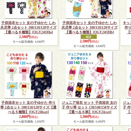
子供浴衣セット 女の子ゆかた しわ
子供浴衣セット 女の子ゆかた しわ
キッ
兵児帯 2点セット 100/110/120サイズ
兵児帯 2点セット 100/110/120サイズ
作り
【選べる６種類】
[OGY24OHa]
【選べる５種類】
[OGY24OHb]
【
2,580円
(税込)
2,580円
(税込)
モール販売価格
:
4,840円
モール販売価格
:
4,840円
子供浴衣セット 女の子ゆかた 作り
ジュニア浴衣 セット 子供浴衣 女の
ジュ
帯 2点セット 100/110/120サイズ【選
子 作り帯 セット 130/140/150サイズ
子 作
べる５種類】
[OGY24bset]
【選べる６柄】
[OGY24cset]
【
2,880円
3,300円
(税込)
(税込)
モール販売価格
:
5,830円
モール販売価格
:
6,600円