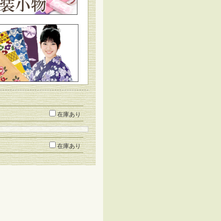
在庫あり
在庫あり