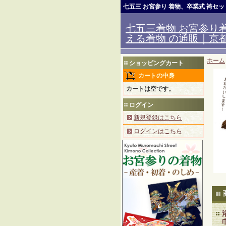
七五三 お宮参り 着物、卒業式 袴セ
七五三着物 お宮参り着
える着物 の通販｜京都室
ホーム
ショッピングカート
カートの中身
カートは空です。
ログイン
新規登録はこちら
ログインはこちら