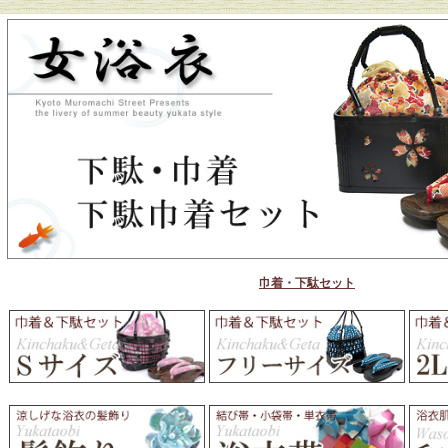
巾着・下駄セット