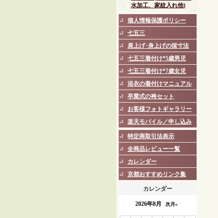
水加工、家紋入れ他)
個人情報保護ポリシー
七五三
肩上げ･身上げの採寸法
七五三着付け*5歳男児
七五三着付け*7歳女児
浴衣の着付けマニュアル
卒業式の袴セット
お客様フォトギャラリー
楽天モバイル／申し込み
特定商取引法表示
全商品レビュー一覧
カレンダー
京都おすすめリンク集
カレンダー
2026年8月
次月»