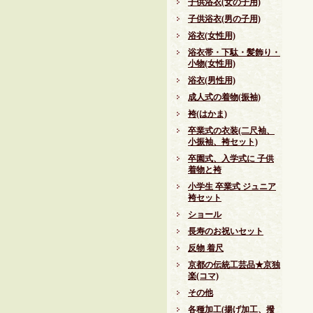
子供浴衣(女の子用)
子供浴衣(男の子用)
浴衣(女性用)
浴衣帯・下駄・髪飾り・
小物(女性用)
浴衣(男性用)
成人式の着物(振袖)
袴(はかま)
卒業式の衣装(二尺袖、
小振袖、袴セット)
卒園式、入学式に 子供
着物と袴
小学生 卒業式 ジュニア
袴セット
ショール
長寿のお祝いセット
反物 着尺
京都の伝統工芸品★京独
楽(コマ)
その他
各種加工(揚げ加工、撥