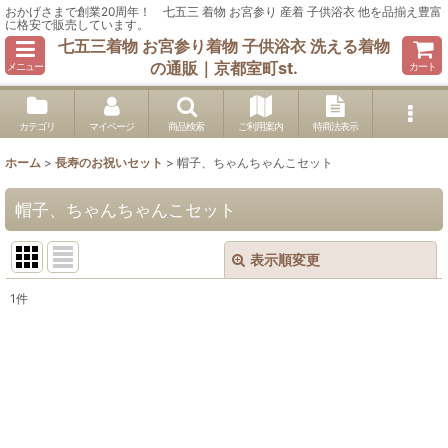
おかげさまで創業20周年！ 七五三 着物 お宮参り 産着 子供浴衣 他を品揃え豊富
に格安で販売しています。
七五三着物 お宮参り着物 子供浴衣 洗える着物
の通販｜京都室町st.
メニュー
カート
カテゴリ
マイページ
商品検索
ご利用案内
特商法表示
ホーム
>
長寿のお祝いセット
>
帽子、ちゃんちゃんこセット
帽子、ちゃんちゃんこセット
表示順変更
閉じる
1
件
表示数
:
在庫あり
並び順
: