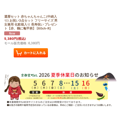
絞り込む
還暦セット 赤ちゃんちゃんこ(中綿入
り) お祝い3点セット フリーサイズ 男
女兼用 化粧箱入り 長寿祝い プレゼン
ト【赤、鶴に亀甲柄】
[
60ch-R
]
5,380
円
(税込)
モール販売価格
:
6,380
円