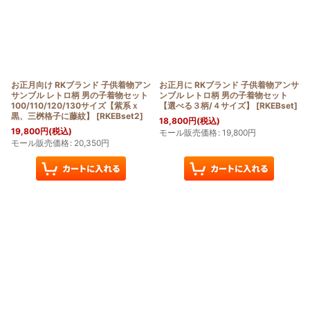
お正月向け RKブランド 子供着物アン
お正月に RKブランド 子供着物アンサ
サンブル レトロ柄 男の子着物セット
ンブル レトロ柄 男の子着物セット
100/110/120/130サイズ【紫系ｘ
【選べる３柄/４サイズ】
[
RKEBset
]
黒、三桝格子に藤紋】
[
RKEBset2
]
18,800
円
(税込)
19,800
円
(税込)
モール販売価格
:
19,800
円
モール販売価格
:
20,350
円