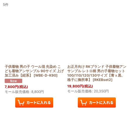
5
件
表示数
:
在庫あり
並び順
:
絞り込む
子供着物 男の子 ウール混 先染め こ
お正月向け RKブランド 子供着物アン
ども着物アンサンブル 90サイズ 上げ
サンブル レトロ柄 男の子着物セット
加工済み【紺系】
[
WBE-D-K90
]
100/110/120/130サイズ【青ｘ黒、
格子に御所車】
[
RKEBset2
]
19,800
円
(税込)
7,800
円
(税込)
モール販売価格
:
20,350
円
モール販売価格
:
8,800
円