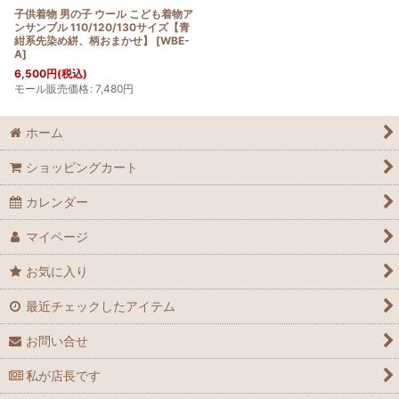
子供着物 男の子 ウール こども着物ア
ンサンブル 110/120/130サイズ【青
紺系先染め絣、柄おまかせ】
[
WBE-
A
]
6,500
円
(税込)
モール販売価格
:
7,480
円
ホーム
ショッピングカート
カレンダー
マイページ
お気に入り
最近チェックしたアイテム
お問い合せ
私が店長です