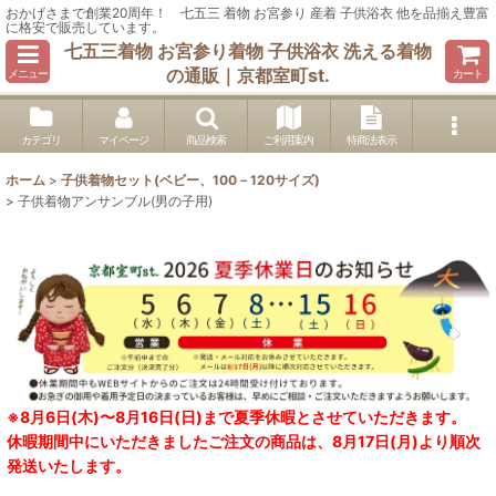
おかげさまで創業20周年！ 七五三 着物 お宮参り 産着 子供浴衣 他を品揃え豊富
に格安で販売しています。
七五三着物 お宮参り着物 子供浴衣 洗える着物
の通販｜京都室町st.
メニュー
カート
カテゴリ
マイページ
商品検索
ご利用案内
特商法表示
ホーム
>
子供着物セット(ベビー、100－120サイズ)
>
子供着物アンサンブル(男の子用)
※8月6日(木)〜8月16日(日)まで夏季休暇とさせていただきます。
休暇期間中にいただきましたご注文の商品は、8月17日(月)より順次
発送いたします。