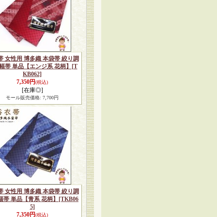
帯 女性用 博多織 本袋帯 絞り調
幅帯 単品【エンジ系 花柄】
[T
KB062]
7,350円
(税込)
[在庫◎]
モール販売価格
:
7,700円
帯 女性用 博多織 本袋帯 絞り調
幅帯 単品【青系 花柄】
[TKB06
5]
7,350円
(税込)