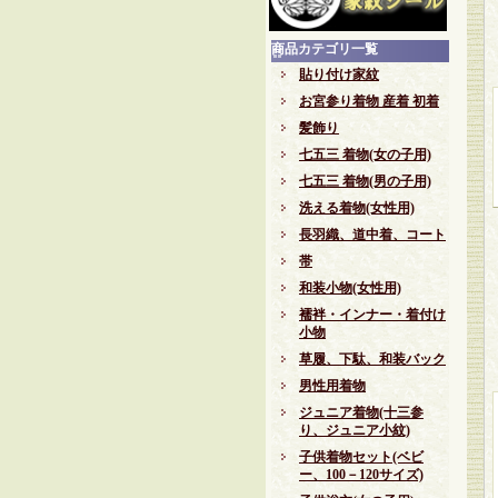
商品カテゴリ一覧
貼り付け家紋
お宮参り着物 産着 初着
髪飾り
七五三 着物(女の子用)
七五三 着物(男の子用)
洗える着物(女性用)
長羽織、道中着、コート
帯
和装小物(女性用)
襦袢・インナー・着付け
小物
草履、下駄、和装バック
男性用着物
ジュニア着物(十三参
り、ジュニア小紋)
子供着物セット(ベビ
ー、100－120サイズ)