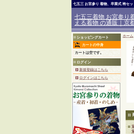
七五三 お宮参り 着物、卒業式 袴セ
七五三着物 お宮参り着
える着物 の通販｜京都室
ホーム
ショッピングカート
カートの中身
カートは空です。
ログイン
新規登録はこちら
ログインはこちら