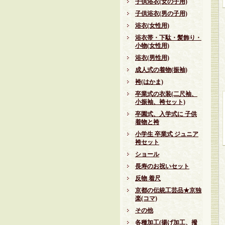
子供浴衣(女の子用)
子供浴衣(男の子用)
浴衣(女性用)
浴衣帯・下駄・髪飾り・
小物(女性用)
浴衣(男性用)
成人式の着物(振袖)
袴(はかま)
卒業式の衣装(二尺袖、
小振袖、袴セット)
卒園式、入学式に 子供
着物と袴
小学生 卒業式 ジュニア
袴セット
ショール
長寿のお祝いセット
反物 着尺
京都の伝統工芸品★京独
楽(コマ)
その他
各種加工(揚げ加工、撥