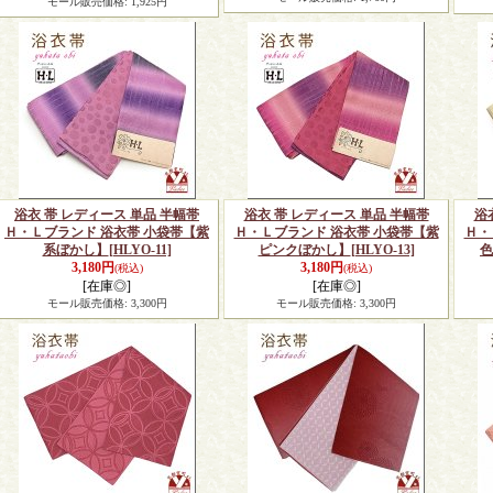
モール販売価格
:
1,925円
浴衣 帯 レディース 単品 半幅帯
浴衣 帯 レディース 単品 半幅帯
浴
Ｈ・Ｌブランド 浴衣帯 小袋帯【紫
Ｈ・Ｌブランド 浴衣帯 小袋帯【紫
Ｈ・
系ぼかし】
[HLYO-11]
ピンクぼかし】
[HLYO-13]
色
3,180円
3,180円
(税込)
(税込)
[在庫◎]
[在庫◎]
モール販売価格
:
3,300円
モール販売価格
:
3,300円