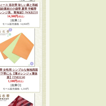
ィース 浴衣帯 珍しい麻と和紙
混紡素材の小袋帯 夏帯 半幅帯
レンジ系、青海波】
[WKB255]
14,300円
(税込)
[在庫△]
モール販売価格
:
14,850円
帯 女性用 シンプルな無地両面
袴下帯にも【薄オレンジｘ薄抹
茶】
[TMO134]
1,100円
(税込)
[在庫◎]
モール販売価格
:
1,210円