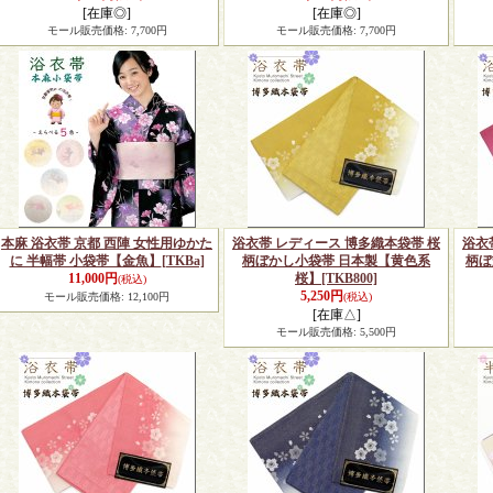
[在庫◎]
[在庫◎]
モール販売価格
:
7,700円
モール販売価格
:
7,700円
本麻 浴衣帯 京都 西陣 女性用ゆかた
浴衣帯 レディース 博多織本袋帯 桜
浴衣
に 半幅帯 小袋帯【金魚】
[TKBa]
柄ぼかし小袋帯 日本製【黄色系
柄ぼ
11,000円
桜】
[TKB800]
(税込)
5,250円
モール販売価格
:
12,100円
(税込)
[在庫△]
モール販売価格
:
5,500円