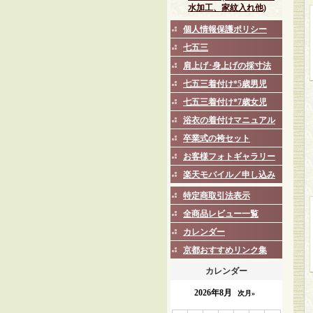
水加工、家紋入れ他)
個人情報保護ポリシー
七五三
肩上げ･身上げの採寸法
七五三着付け*5歳男児
七五三着付け*7歳女児
浴衣の着付けマニュアル
卒業式の袴セット
お客様フォトギャラリー
楽天モバイル／申し込み
特定商取引法表示
全商品レビュー一覧
カレンダー
京都おすすめリンク集
カレンダー
2026年8月
次月»