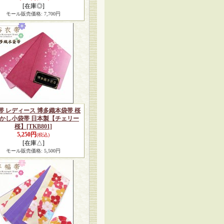
[在庫◎]
モール販売価格
:
7,700円
帯 レディース 博多織本袋帯 桜
かし小袋帯 日本製【チェリー
桜】
[TKB801]
5,250円
(税込)
[在庫△]
モール販売価格
:
5,500円