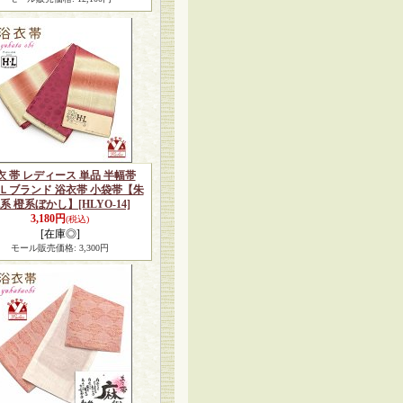
衣 帯 レディース 単品 半幅帯
Ｌブランド 浴衣帯 小袋帯【朱
系 橙系ぼかし】
[HLYO-14]
3,180円
(税込)
[在庫◎]
モール販売価格
:
3,300円