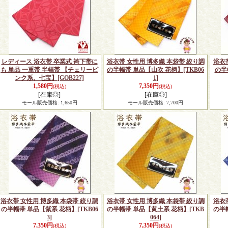
レディース 浴衣帯 卒業式 袴下帯に
浴衣帯 女性用 博多織 本袋帯 絞り調
浴衣
も 単品 一重帯 半幅帯 【チェリーピ
の半幅帯 単品【山吹 花柄】
[TKB06
の半
ンク系、七宝】
[GOB227]
1]
1,580円
7,350円
(税込)
(税込)
[在庫◎]
[在庫◎]
モール販売価格
:
1,650円
モール販売価格
:
7,700円
浴衣帯 女性用 博多織 本袋帯 絞り調
浴衣帯 女性用 博多織 本袋帯 絞り調
浴衣
の半幅帯 単品【紫系 花柄】
[TKB06
の半幅帯 単品【黄土系 花柄】
[TKB
の半
3]
064]
7,350円
7,350円
(税込)
(税込)