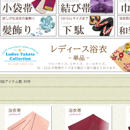
登録アイテム数
:
81件