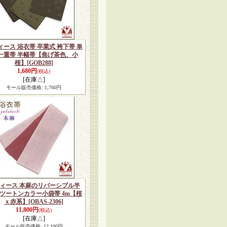
ィース 浴衣帯 卒業式 袴下帯 単
 一重帯 半幅帯【焦げ茶色、小
桜】
[GOB288]
1,680円
(税込)
[在庫△]
モール販売価格
:
1,760円
ィース 本麻のリバーシブル半
 ツートンカラー小袋帯 4m【桜
ｘ赤系】
[OBAS-2306]
11,800円
(税込)
[在庫△]
モール販売価格
:
12,100円