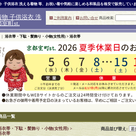
ット 子供浴衣 洗える着物 等、お祝い着や気軽に楽しめる和装品を格安で販売してい
物 子供浴衣 洗
ご利用案内
｜
お問い合せ
商品検索
:
町st.
｜
浴衣帯・下駄・髪飾り・小物(女性用) > 浴衣帯
商品一覧
浴衣帯・下駄・髪飾り・小物(女性用) >
商品並び替え
:
浴衣帯