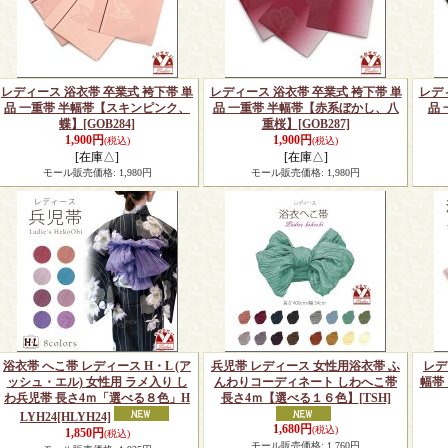
レディース 浴衣帯 卒業式 袴下帯 単
レディース 浴衣帯 卒業式 袴下帯 単
レデ
品 一重帯 半幅帯【スキンピンク、
品 一重帯 半幅帯【赤系ぼかし、八
品
蝶】
[GOB284]
重桜】
[GOB287]
1,900円
1,900円
(税込)
(税込)
[在庫△]
[在庫△]
モール販売価格
:
1,980円
モール販売価格
:
1,980円
浴衣帯 へこ帯 レディース H・L (ア
兵児帯 レディース 女性用浴衣帯 ふ
レデ
ッシュ・エル) 女性用 ラメ入り し
んわりコーディネート しわへこ帯
幅帯
わ兵児帯 長さ4ｍ「選べる８色」H
長さ4ｍ【選べる１６色】
[TSH]
LYH24
[HLYH24]
1,680円
(税込)
1,850円
(税込)
モール販売価格
:
1,760円