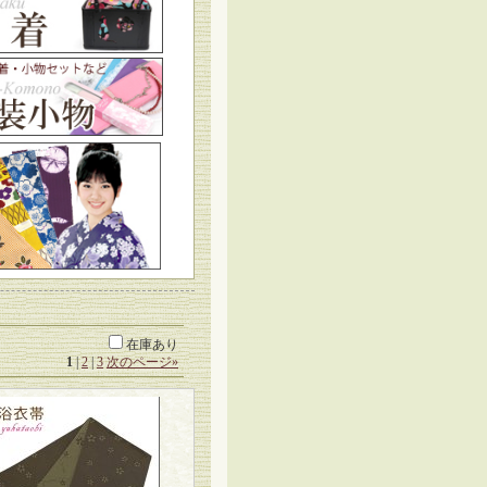
在庫あり
1
|
2
|
3
次のページ
»