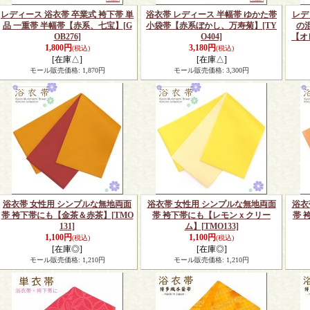
レディース 浴衣帯 卒業式 袴下帯 単
浴衣帯 レディース 半幅帯 ゆかた帯
レデ
品 一重帯 半幅帯【赤系、七宝】
[G
小袋帯【赤系ぼかし、万寿菊】
[TY
の
OB276]
O404]
【オ
1,800円
3,180円
(税込)
(税込)
[在庫△]
[在庫△]
モール販売価格
:
1,870円
モール販売価格
:
3,300円
浴衣帯 女性用 シンプルな無地両面
浴衣帯 女性用 シンプルな無地両面
浴衣
帯 袴下帯にも【金茶＆赤茶】
[TMO
帯 袴下帯にも【レモンｘクリー
帯 
131]
ム】
[TMO133]
1,100円
1,100円
(税込)
(税込)
[在庫◎]
[在庫◎]
モール販売価格
:
1,210円
モール販売価格
:
1,210円