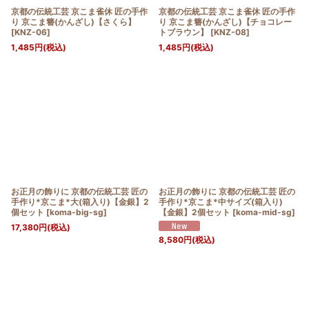
京都の伝統工芸 京こま雀休 匠の手作
京都の伝統工芸 京こま雀休 匠の手作
り 京こま簪(かんざし)【さくら】
り 京こま簪(かんざし)【チョコレー
[
KNZ-06
]
トブラウン】
[
KNZ-08
]
1,485
円
(税込)
1,485
円
(税込)
お正月の飾りに 京都の伝統工芸 匠の
お正月の飾りに 京都の伝統工芸 匠の
手作り*京こま*大(箱入り)【金銀】2
手作り*京こま*中サイズ(箱入り)
個セット
[
koma-big-sg
]
【金銀】2個セット
[
koma-mid-sg
]
17,380
円
(税込)
8,580
円
(税込)