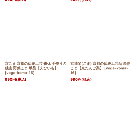
京こま 京都の伝統工芸 雀休 手作りの
京独楽(こま) 京都の伝統工芸品 果物
独楽 野菜こま 単品【えびいも】
こま【京たんご梨】
[
vege-koma-
[
vege-koma-15
]
16
]
990
円
(税込)
990
円
(税込)