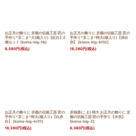
お正月の飾りに 京都の伝統工芸 匠の
お正月の飾りに 京都の伝統工芸 匠の
手作り*京こま*大(箱入り)【紅白】2
手作り*京こま*特大(箱入り)【赤白
個セット
[
koma-big-hk
]
赤】
[
koma-big-kr02
]
8,580
円
(税込)
16,280
円
(税込)
お正月の飾りに 京都の伝統工芸 匠の
京独楽(こま) 特大 お正月の飾りに 京
手作り*京こま*特大(箱入り)【白赤
都の伝統工芸 匠の手作り【水色】
白】
[
koma-big-kr01
]
[
koma-big-Z
]
16,280
円
(税込)
6,380
円
(税込)