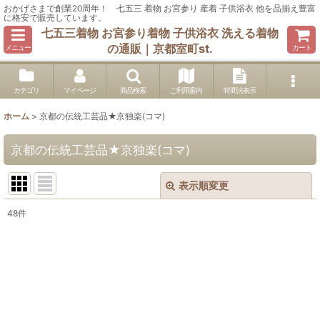
おかげさまで創業20周年！ 七五三 着物 お宮参り 産着 子供浴衣 他を品揃え豊富
に格安で販売しています。
七五三着物 お宮参り着物 子供浴衣 洗える着物
の通販｜京都室町st.
メニュー
カート
カテゴリ
マイページ
商品検索
ご利用案内
特商法表示
ホーム
>
京都の伝統工芸品★京独楽(コマ)
京都の伝統工芸品★京独楽(コマ)
表示順変更
閉じる
48
件
表示数
:
在庫あり
並び順
: