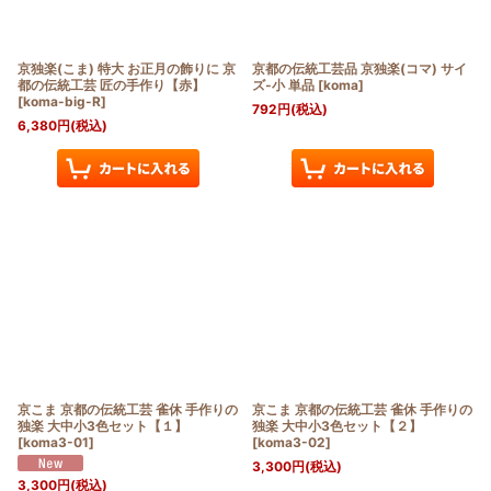
絞り込む
京独楽(こま) 特大 お正月の飾りに 京
京都の伝統工芸品 京独楽(コマ) サイ
都の伝統工芸 匠の手作り【赤】
ズ-小 単品
[
koma
]
[
koma-big-R
]
792
円
(税込)
6,380
円
(税込)
京こま 京都の伝統工芸 雀休 手作りの
京こま 京都の伝統工芸 雀休 手作りの
独楽 大中小3色セット【１】
独楽 大中小3色セット【２】
[
koma3-01
]
[
koma3-02
]
3,300
円
(税込)
3,300
円
(税込)