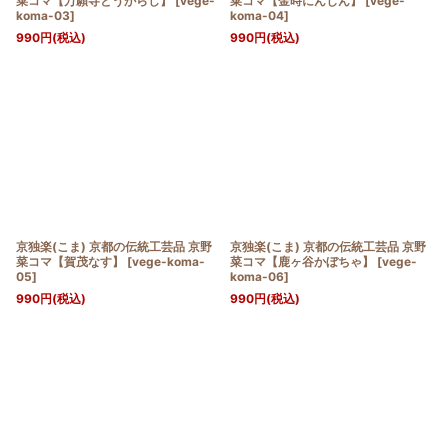
菜コマ【万願寺とうがらし】
[
vege-
菜コマ【金時にんじん】
[
vege-
koma-03
]
koma-04
]
990
円
(税込)
990
円
(税込)
京独楽(こま) 京都の伝統工芸品 京野
京独楽(こま) 京都の伝統工芸品 京野
菜コマ【賀茂なす】
[
vege-koma-
菜コマ【鹿ヶ谷かぼちゃ】
[
vege-
05
]
koma-06
]
990
円
(税込)
990
円
(税込)