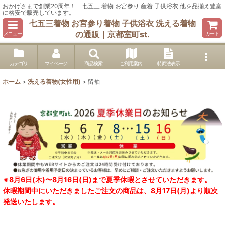
おかげさまで創業20周年！ 七五三 着物 お宮参り 産着 子供浴衣 他を品揃え豊富
に格安で販売しています。
七五三着物 お宮参り着物 子供浴衣 洗える着物
の通販｜京都室町st.
メニュー
カート
カテゴリ
マイページ
商品検索
ご利用案内
特商法表示
ホーム
>
洗える着物(女性用)
>
留袖
※8月6日(木)〜8月16日(日)まで夏季休暇とさせていただきます。
休暇期間中にいただきましたご注文の商品は、8月17日(月)より順次
発送いたします。