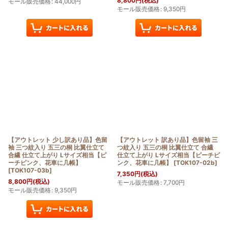
8,800
円
(税込)
モール販売価格
:
44,000
円
モール販売価格
:
9,350
円
【アウトレット 少し訳あり品】色留
【アウトレット 訳あり品】色留袖 三
袖 三つ紋入り 五三の桐 比翼仕立て
つ紋入り 五三の桐 比翼仕立て 合繊
合繊 仕立て上がり Lサイズ相当【ピ
仕立て上がり Lサイズ相当【ピーチピ
ーチピンク、花車に几帳】
ンク、花車に几帳】
[
TOK107-02b
]
[
TOK107-03b
]
7,350
円
(税込)
8,800
円
(税込)
モール販売価格
:
7,700
円
モール販売価格
:
9,350
円