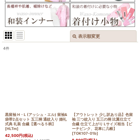
表示順変更
閉じる
4
件
表示数
:
在庫あり
並び順
:
絞り込む
黒留袖 H・L (アッシュ・エル) 留袖&
【アウトレット 少し訳あり品】色留
袋帯2点セット 五三桐 通紋入り 婚礼
袖 三つ紋入り 五三の桐 比翼仕立て
式典 礼装 合繊【選べる５柄】
合繊 仕立て上がり Lサイズ相当【ピ
[
HLTm
]
ーチピンク、花車に几帳】
[
TOK107-01b
]
42,500
円
(税込)