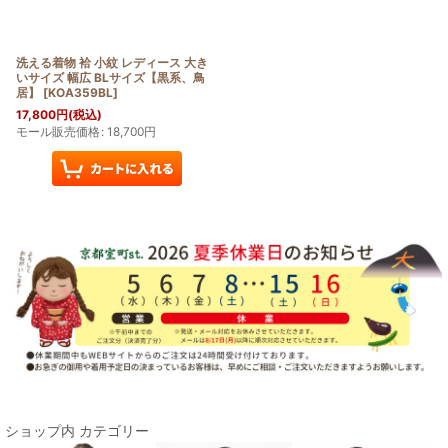
絞り込む
洗える着物 袷 小紋 レディース 大き
いサイズ 幅広 BLサイズ【黒系、鳥
居】
[
KOA359BL
]
17,800
円
(税込)
モール販売価格
:
18,700
円
ショップ内 カテゴリー