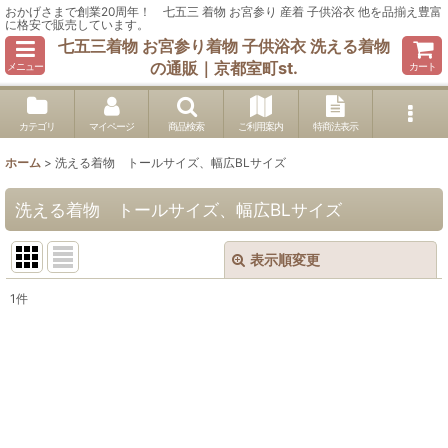
おかげさまで創業20周年！ 七五三 着物 お宮参り 産着 子供浴衣 他を品揃え豊富
に格安で販売しています。
七五三着物 お宮参り着物 子供浴衣 洗える着物
の通販｜京都室町st.
メニュー
カート
カテゴリ
マイページ
商品検索
ご利用案内
特商法表示
ホーム
>
洗える着物 トールサイズ、幅広BLサイズ
洗える着物 トールサイズ、幅広BLサイズ
表示順変更
閉じる
1
件
表示数
:
在庫あり
並び順
: