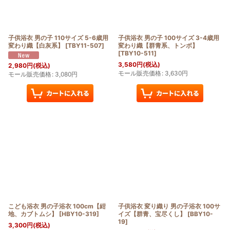
子供浴衣 男の子 110サイズ 5-6歳用
子供浴衣 男の子 100サイズ 3-4歳用
変わり織【白灰系】
[
TBY11-507
]
変わり織【群青系、トンボ】
[
TBY10-511
]
3,580
円
(税込)
2,980
円
(税込)
モール販売価格
:
3,630
円
モール販売価格
:
3,080
円
こども浴衣 男の子浴衣 100cm【紺
子供浴衣 変り織り 男の子浴衣 100サ
地、カブトムシ】
[
HBY10-319
]
イズ【群青、宝尽くし】
[
BBY10-
19
]
3,300
円
(税込)