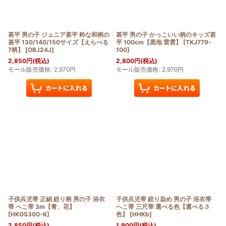
甚平 男の子 ジュニア甚平 粋な和柄の
甚平 男の子 かっこいい柄のキッズ甚
甚平 130/140/150サイズ【えらべる
平 100cm【黒地 雷雲】
[
TKJ779-
7柄】
[
OBJ24J
]
100
]
2,850
円
(税込)
2,800
円
(税込)
モール販売価格
:
2,970
円
モール販売価格
:
2,970
円
子供兵児帯 正絹 絞り柄 男の子 浴衣
子供兵児帯 絞り染め 男の子 浴衣帯
帯 へこ帯 3m【青、花】
へこ帯 三尺帯 選べる色【選べる３
[
HKOS300-K
]
色】
[
HHKb
]
2,850
円
(税込)
1,900
円
(税込)