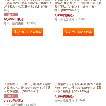
ア浴衣 男の子浴衣 130/140/150サイ
ズ浴衣 兵児帯セット 100サイズ 【特
ズ【変わり七宝 選べる3色】
[
IYB-
典】下駄プレゼント【えらべる４
tan
]
柄】
[
OBY25h-10
]
3,450
円
(税込)
モール販売価格
:
4,400
円
10,450
円
(税込)
モール販売価格
:
11,550
円
子供浴衣セット 変わり織 男の子浴衣
子供浴衣セット 変わり織 男の子浴衣
と絞りのへこ帯 100-130サイズ【選
と絞りのへこ帯 100-130サイズ【選
べる５種類】
[
OBY24Wf
]
べる６種類】
[
OBY24Wg
]
4,250
円
(税込)
モール販売価格
:
5,170
円
3,650
円
(税込)
モール販売価格
:
4,565
円