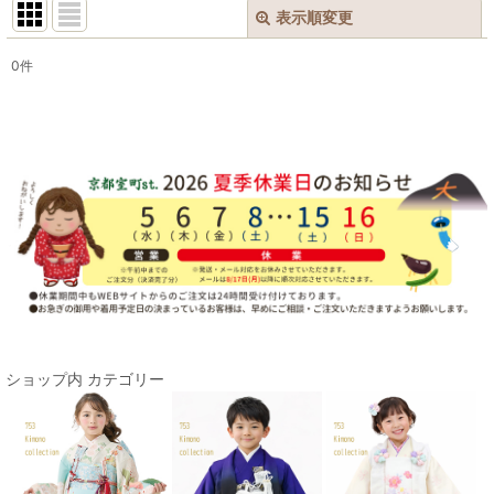
表示順変更
閉じる
0
件
表示数
:
在庫あり
並び順
:
絞り込む
ショップ内 カテゴリー