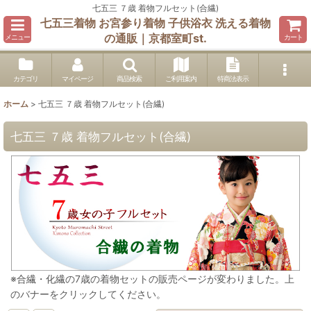
七五三 ７歳 着物フルセット(合繊)
七五三着物 お宮参り着物 子供浴衣 洗える着物
の通販｜京都室町st.
メニュー
カート
カテゴリ
マイページ
商品検索
ご利用案内
特商法表示
ホーム
>
七五三 ７歳 着物フルセット(合繊)
七五三 ７歳 着物フルセット(合繊)
※合繊・化繊の7歳の着物セットの販売ページが変わりました。上
のバナーをクリックしてください。