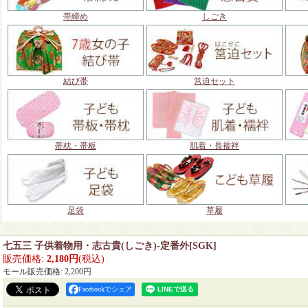
帯締め
しごき
結び帯
筥迫セット
帯枕・帯板
肌着・長襦袢
足袋
草履
七五三 子供着物用・志古貴(しごき)-定番外
[
SGK
]
販売価格
:
2,180円
(税込)
モール販売価格
:
2,200円
Facebookでシェア