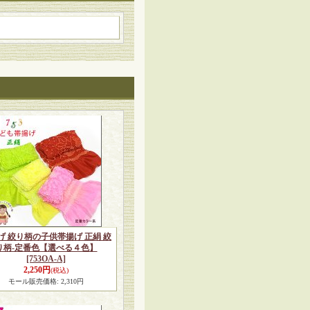
げ 絞り柄の子供帯揚げ 正絹 絞
り柄-定番色【選べる４色】
[753OA-A]
2,250円
(税込)
モール販売価格
:
2,310円