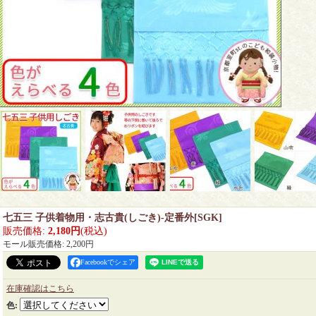
七五三 子供着物用・志古貴(しごき)-定番外
[
SGK
]
販売価格
:
2,180円
(税込)
モール販売価格
:
2,200円
Facebookでシェア
在庫確認はこちら
色
: