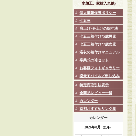
水加工、家紋入れ他)
個人情報保護ポリシー
七五三
肩上げ･身上げの採寸法
七五三着付け*5歳男児
七五三着付け*7歳女児
浴衣の着付けマニュアル
卒業式の袴セット
お客様フォトギャラリー
楽天モバイル／申し込み
特定商取引法表示
全商品レビュー一覧
カレンダー
京都おすすめリンク集
カレンダー
2026年8月
次月»