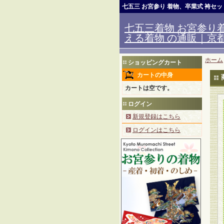
七五三 お宮参り 着物、卒業式 袴セ
七五三着物 お宮参り着
える着物 の通販｜京都室
ホーム
ショッピングカート
カートの中身
カートは空です。
ログイン
新規登録はこちら
ログインはこちら