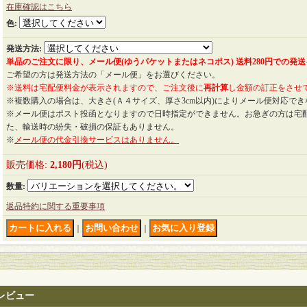
在庫確認はこちら
色
:
発送方法
:
単品のご注文に限り、メール便(ゆうパケットまたはネコポス) 送料280円での発
ご希望の方は発送方法の「メール便」をお選びください。
※送料は宅配便料金が表示されますので、ご注文後に
再計算
し金額の訂正をさせ
※複数購入の場合は、大きさ(Ａ４サイズ、厚さ3cm以内)によりメール便対応で
※メール便はポスト投函となりますので日時指定ができません。お急ぎの方は宅
た、輸送時の紛失・破損の保証もありません。
※
メール便の代金引換サービスはありません。
販売価格
:
2,180円
(税込)
数量
:
返品特約に関する重要事項
｜
｜
レビュー