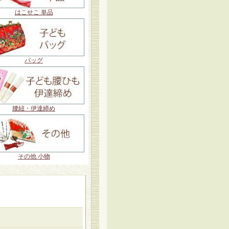
はこせこ 単品
バッグ
腰紐・伊達締め
その他 小物