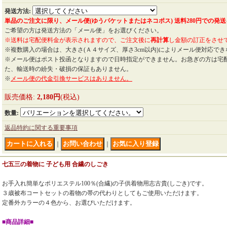
発送方法
:
単品のご注文に限り、メール便(ゆうパケットまたはネコポス) 送料280円での発
ご希望の方は発送方法の「メール便」をお選びください。
※送料は宅配便料金が表示されますので、ご注文後に
再計算
し金額の訂正をさせ
※複数購入の場合は、大きさ(Ａ４サイズ、厚さ3cm以内)によりメール便対応で
※メール便はポスト投函となりますので日時指定ができません。お急ぎの方は宅
た、輸送時の紛失・破損の保証もありません。
※
メール便の代金引換サービスはありません。
販売価格
:
2,180円
(税込)
数量
:
返品特約に関する重要事項
｜
｜
七五三の着物に 子ども用 合繊のしごき
お手入れ簡単なポリエステル100％(合繊)の子供着物用志古貴(しごき)です。
３歳被布コートセットの着物の帯の代わりとしてもご使用いただけます。
定番外カラーの４色から、お選びいただけます。
■商品詳細■