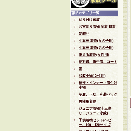
商品カテゴリ一覧
貼り付け家紋
お宮参り着物 産着 初着
髪飾り
七五三 着物(女の子用)
七五三 着物(男の子用)
洗える着物(女性用)
長羽織、道中着、コート
帯
和装小物(女性用)
襦袢・インナー・着付け
小物
草履、下駄、和装バック
男性用着物
ジュニア着物(十三参
り、ジュニア小紋)
子供着物セット(ベビ
ー、100－120サイズ)