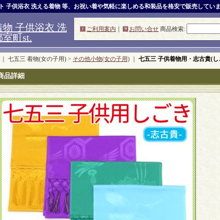
ット 子供浴衣 洗える着物 等、お祝い着や気軽に楽しめる和装品を格安で販売してい
物 子供浴衣 洗
ご利用案内
｜
お問い合せ
商品検索
:
町st.
｜ 七五三 着物(女の子用) >
その他小物(女の子用)
｜
七五三 子供着物用・志古貴(し
商品詳細