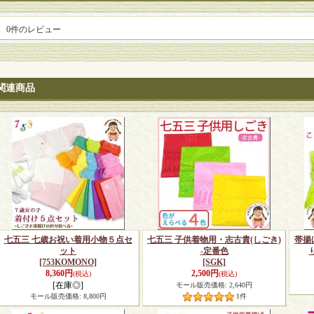
0
件のレビュー
関連商品
七五三 七歳お祝い着用小物５点セ
七五三 子供着物用・志古貴(しごき)
帯揚
ット
-定番色
[753KOMONO]
[SGK]
8,360円
2,500円
(税込)
(税込)
[在庫◎]
モール販売価格
:
2,640円
モール販売価格
:
8,800円
1
件