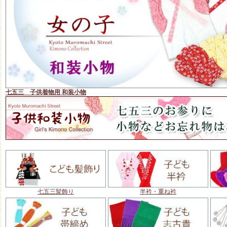
七五三 子供着物用 和装小物
七五三髪飾り
半衿・重ね衿