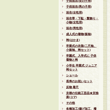
子供浴衣(女の子用)
子供浴衣(男の子用)
浴衣(女性用)
浴衣帯・下駄・髪飾り・
小物(女性用)
浴衣(男性用)
成人式の着物(振袖)
袴(はかま)
卒業式の衣装(二尺袖、
小振袖、袴セット)
卒園式、入学式に 子供
着物と袴
小学生 卒業式 ジュニア
袴セット
ショール
長寿のお祝いセット
反物 着尺
京都の伝統工芸品★京独
楽(コマ)
その他
各種加工(揚げ加工、撥