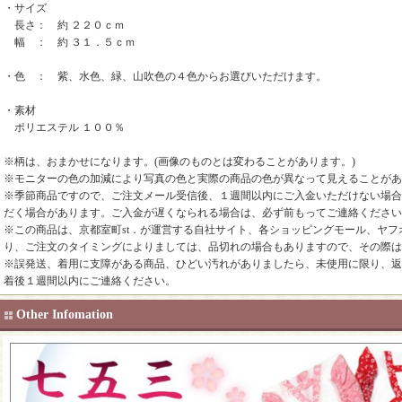
・サイズ
長さ： 約 ２２０ｃｍ
幅 ： 約 ３１．５ｃｍ
・色 ： 紫、水色、緑、山吹色の４色からお選びいただけます。
・素材
ポリエステル １００％
※柄は、おまかせになります。(画像のものとは変わることがあります。)
※モニターの色の加減により写真の色と実際の商品の色が異なって見えることがあ
※季節商品ですので、ご注文メール受信後、１週間以内にご入金いただけない場合
だく場合があります。ご入金が遅くなられる場合は、必ず前もってご連絡ください
※この商品は、京都室町st．が運営する自社サイト、各ショッピングモール、ヤフ
り、ご注文のタイミングによりましては、品切れの場合もありますので、その際は
※誤発送、着用に支障がある商品、ひどい汚れがありましたら、未使用に限り、返
着後１週間以内にご連絡ください。
Other Infomation