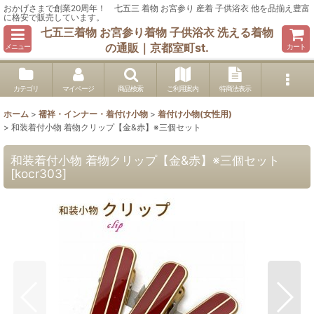
おかげさまで創業20周年！ 七五三 着物 お宮参り 産着 子供浴衣 他を品揃え豊富
に格安で販売しています。
七五三着物 お宮参り着物 子供浴衣 洗える着物
の通販｜京都室町st.
メニュー
カート
カテゴリ
マイページ
商品検索
ご利用案内
特商法表示
ホーム
>
襦袢・インナー・着付け小物
>
着付け小物(女性用)
>
和装着付小物 着物クリップ【金&赤】※三個セット
和装着付小物 着物クリップ【金&赤】※三個セット
[
kocr303
]