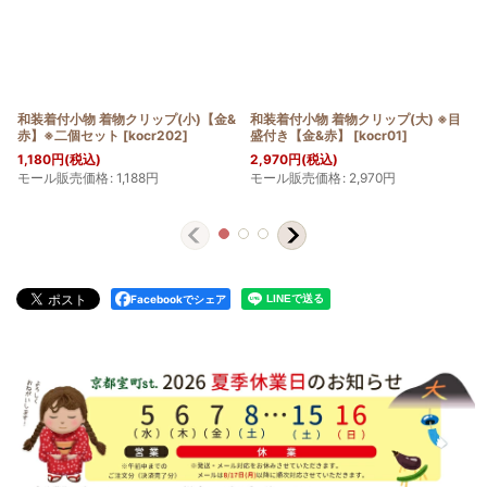
和装着付小物 着物クリップ(小)【金&
和装着付小物 着物クリップ(大) ※目
赤】※二個セット
[
kocr202
]
盛付き【金&赤】
[
kocr01
]
1,180
円
(税込)
2,970
円
(税込)
モール販売価格
:
1,188
円
モール販売価格
:
2,970
円
Facebookでシェア