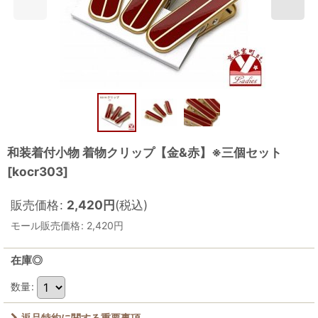
和装着付小物 着物クリップ【金&赤】※三個セット
[
kocr303
]
販売価格
:
2,420
円
(税込)
モール販売価格
:
2,420
円
在庫◎
数量
:
返品特約に関する重要事項