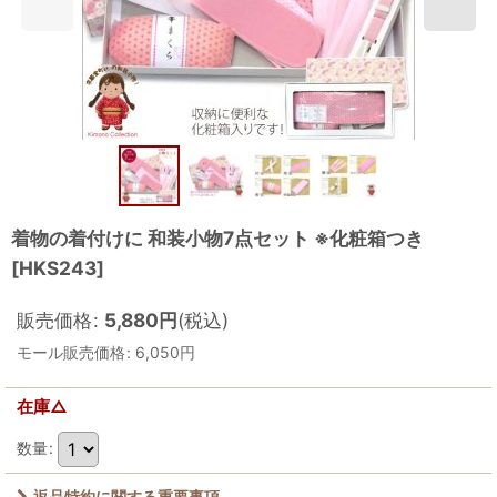
着物の着付けに 和装小物7点セット ※化粧箱つき
[
HKS243
]
販売価格
:
5,880
円
(税込)
モール販売価格
:
6,050
円
在庫△
数量
:
返品特約に関する重要事項