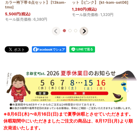
カラー袴下帯 6点セット】
[
13kom-
ット【ピンク】
[
kt-kom-set06
]
tmo
]
1,280
円
(税込)
5,500
円
(税込)
モール販売価格
:
1,320
円
モール販売価格
:
6,380
円
Facebookでシェア
※8月6日(木)〜8月16日(日)まで夏季休暇とさせていただきます。
休暇期間中にいただきましたご注文の商品は、8月17日(月)より順
次発送いたします。