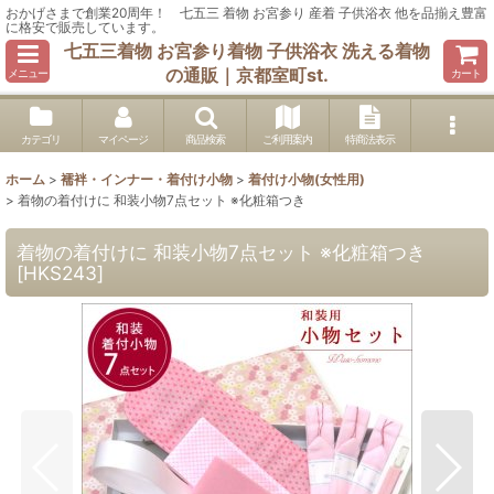
おかげさまで創業20周年！ 七五三 着物 お宮参り 産着 子供浴衣 他を品揃え豊富
に格安で販売しています。
七五三着物 お宮参り着物 子供浴衣 洗える着物
の通販｜京都室町st.
メニュー
カート
カテゴリ
マイページ
商品検索
ご利用案内
特商法表示
ホーム
>
襦袢・インナー・着付け小物
>
着付け小物(女性用)
>
着物の着付けに 和装小物7点セット ※化粧箱つき
着物の着付けに 和装小物7点セット ※化粧箱つき
[
HKS243
]