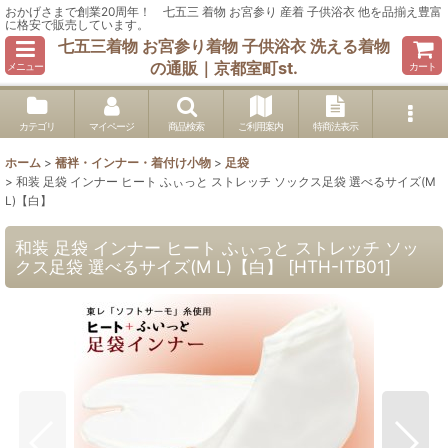
おかげさまで創業20周年！ 七五三 着物 お宮参り 産着 子供浴衣 他を品揃え豊富
に格安で販売しています。
七五三着物 お宮参り着物 子供浴衣 洗える着物
の通販｜京都室町st.
メニュー
カート
カテゴリ
マイページ
商品検索
ご利用案内
特商法表示
ホーム
>
襦袢・インナー・着付け小物
>
足袋
>
和装 足袋 インナー ヒート ふぃっと ストレッチ ソックス足袋 選べるサイズ(M
L)【白】
和装 足袋 インナー ヒート ふぃっと ストレッチ ソッ
クス足袋 選べるサイズ(M L)【白】
[
HTH-ITB01
]