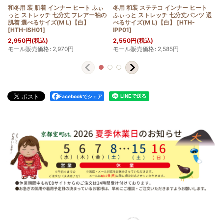
和冬用 装 肌着 インナー ヒート ふぃ
冬用 和装 ステテコ インナー ヒート
っと ストレッチ 七分丈 フレアー袖の
ふぃっと ストレッチ 七分丈パンツ 選
肌着 選べるサイズ(M L)【白】
べるサイズ(M L)【白】
[
HTH-
[
HTH-ISH01
]
IPP01
]
2,950
円
(税込)
2,550
円
(税込)
モール販売価格
:
2,970
円
モール販売価格
:
2,585
円
Facebookでシェア