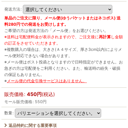
発送方法
:
単品のご注文に限り、メール便(ゆうパケットまたはネコポス) 送
料280円での発送をお受けします。
ご希望の方は発送方法の「メール便」をお選びください。
※送料は宅配便料金が表示されますので、ご注文後に
再計算
し金額
の訂正をさせていただきます。
※複数購入の場合は、大きさ(Ａ４サイズ、厚さ3cm以内)によりメ
ール便対応できない場合があります。
※メール便はポスト投函となりますので日時指定ができません。お
急ぎの方は宅配便をご利用ください。また、輸送時の紛失・破損
の保証もありません。
※
メール便の代金引換サービスはありません。
販売価格
:
450
円
(税込)
モール販売価格
:
550
円
数量
:
返品特約に関する重要事項