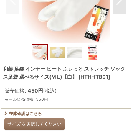
和装 足袋 インナー ヒート ふぃっと ストレッチ ソック
ス足袋 選べるサイズ(M L)【白】
[
HTH-ITB01
]
販売価格
:
450
円
(税込)
モール販売価格
:
550
円
在庫確認はこちら
サイズ
を選択してください