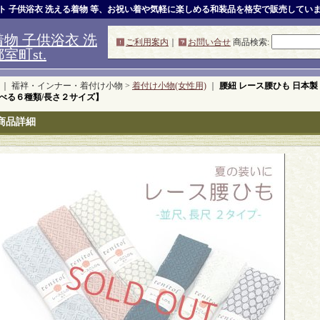
ット 子供浴衣 洗える着物 等、お祝い着や気軽に楽しめる和装品を格安で販売してい
物 子供浴衣 洗
ご利用案内
｜
お問い合せ
商品検索
:
町st.
｜ 襦袢・インナー・着付け小物 >
着付け小物(女性用)
｜
腰紐 レース腰ひも 日本製
べる６種類/長さ２サイズ】
商品詳細