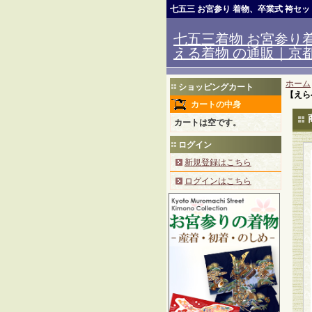
七五三 お宮参り 着物、卒業式 袴セ
七五三着物 お宮参り着
える着物 の通販｜京都室
ホーム
ショッピングカート
【えら
カートの中身
カートは空です。
ログイン
新規登録はこちら
ログインはこちら