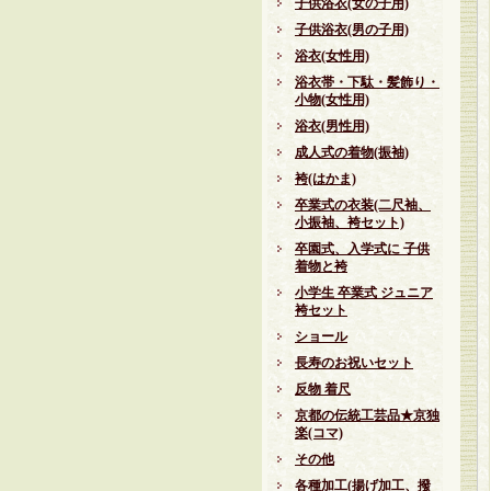
子供浴衣(女の子用)
子供浴衣(男の子用)
浴衣(女性用)
浴衣帯・下駄・髪飾り・
小物(女性用)
浴衣(男性用)
成人式の着物(振袖)
袴(はかま)
卒業式の衣装(二尺袖、
小振袖、袴セット)
卒園式、入学式に 子供
着物と袴
小学生 卒業式 ジュニア
袴セット
ショール
長寿のお祝いセット
反物 着尺
京都の伝統工芸品★京独
楽(コマ)
その他
各種加工(揚げ加工、撥