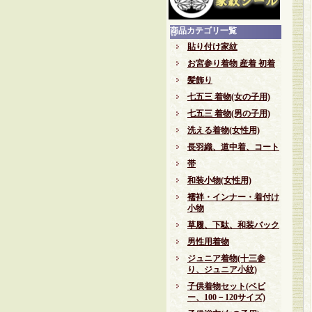
商品カテゴリ一覧
貼り付け家紋
お宮参り着物 産着 初着
髪飾り
七五三 着物(女の子用)
七五三 着物(男の子用)
洗える着物(女性用)
長羽織、道中着、コート
帯
和装小物(女性用)
襦袢・インナー・着付け
小物
草履、下駄、和装バック
男性用着物
ジュニア着物(十三参
り、ジュニア小紋)
子供着物セット(ベビ
ー、100－120サイズ)