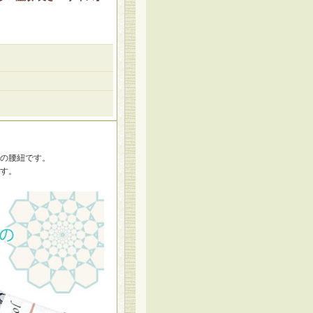
の腰紐です。
す。