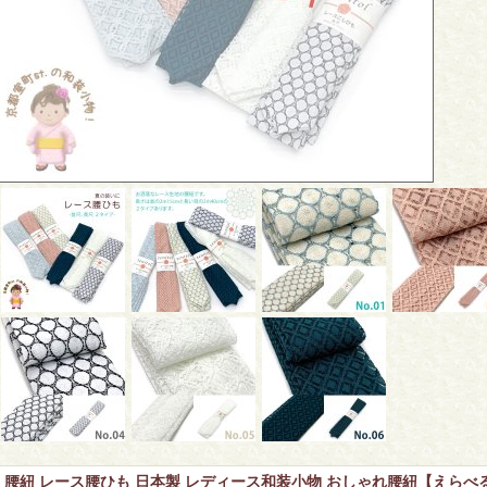
腰紐 レース腰ひも 日本製 レディース和装小物 おしゃれ腰紐【えらべ