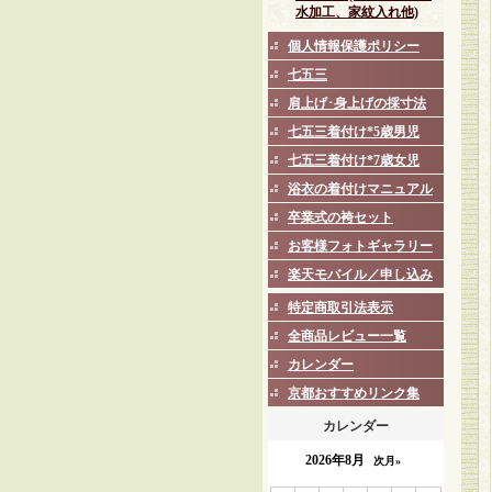
水加工、家紋入れ他)
個人情報保護ポリシー
七五三
肩上げ･身上げの採寸法
七五三着付け*5歳男児
七五三着付け*7歳女児
浴衣の着付けマニュアル
卒業式の袴セット
お客様フォトギャラリー
楽天モバイル／申し込み
特定商取引法表示
全商品レビュー一覧
カレンダー
京都おすすめリンク集
カレンダー
2026年8月
次月»