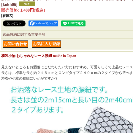
[
kokh06
]
販売価格
:
1,480円
(税込)
[在庫X]
Facebookでシェア
返品特約に関する重要事項
｜
和装小物 おしゃれなレース腰紐 maide in Japan
見えないところもお洒落にこだわりたい方におすすめ、可愛らしくて上品なレース
長さは、標準な長さ約２１５ｃｍとロングタイプ２４０ｃｍの２タイプから選べま
浴衣や小紋の腰紐にいかがですか？