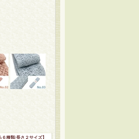
る６種類/長さ２サイズ】