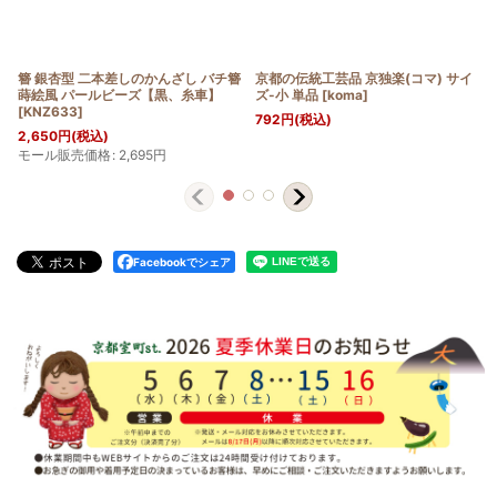
簪 銀杏型 二本差しのかんざし バチ簪
京都の伝統工芸品 京独楽(コマ) サイ
蒔絵風 パールビーズ【黒、糸車】
ズ-小 単品
[
koma
]
[
KNZ633
]
792
円
(税込)
2,650
円
(税込)
モール販売価格
:
2,695
円
Facebookでシェア