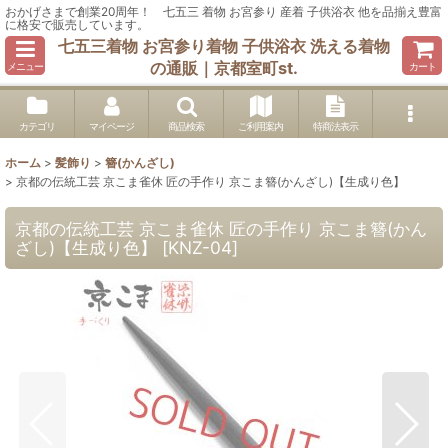
おかげさまで創業20周年！ 七五三 着物 お宮参り 産着 子供浴衣 他を品揃え豊富
に格安で販売しています。
七五三着物 お宮参り着物 子供浴衣 洗える着物
の通販｜京都室町st.
メニュー
カート
カテゴリ
マイページ
商品検索
ご利用案内
特商法表示
ホーム
>
髪飾り
>
簪(かんざし)
>
京都の伝統工芸 京こま雀休 匠の手作り 京こま簪(かんざし)【生成り色】
京都の伝統工芸 京こま雀休 匠の手作り 京こま簪(かん
ざし)【生成り色】
[
KNZ-04
]