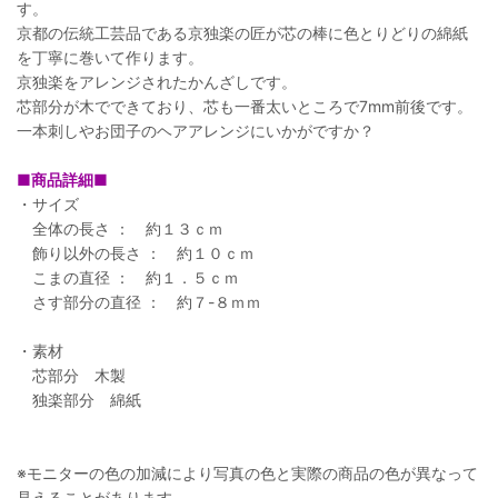
す。
京都の伝統工芸品である京独楽の匠が芯の棒に色とりどりの綿紙
を丁寧に巻いて作ります。
京独楽をアレンジされたかんざしです。
芯部分が木でできており、芯も一番太いところで7mm前後です。
一本刺しやお団子のヘアアレンジにいかがですか？
■商品詳細■
・サイズ
全体の長さ ： 約１３ｃｍ
飾り以外の長さ ： 約１０ｃｍ
こまの直径 ： 約１．５ｃｍ
さす部分の直径 ： 約７-８ｍｍ
・素材
芯部分 木製
独楽部分 綿紙
※モニターの色の加減により写真の色と実際の商品の色が異なって
見えることがあります。