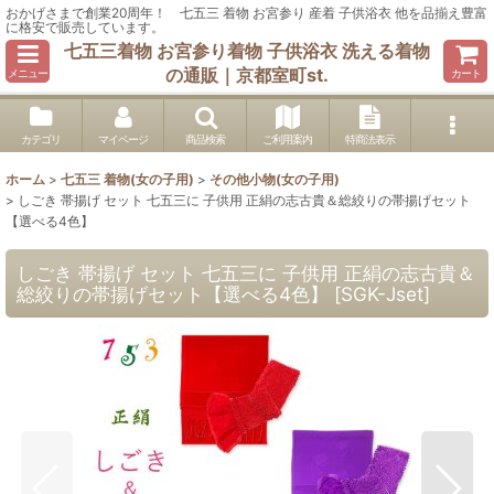
おかげさまで創業20周年！ 七五三 着物 お宮参り 産着 子供浴衣 他を品揃え豊富
に格安で販売しています。
七五三着物 お宮参り着物 子供浴衣 洗える着物
の通販｜京都室町st.
メニュー
カート
カテゴリ
マイページ
商品検索
ご利用案内
特商法表示
ホーム
>
七五三 着物(女の子用)
>
その他小物(女の子用)
>
しごき 帯揚げ セット 七五三に 子供用 正絹の志古貴＆総絞りの帯揚げセット
【選べる4色】
しごき 帯揚げ セット 七五三に 子供用 正絹の志古貴＆
総絞りの帯揚げセット【選べる4色】
[
SGK-Jset
]