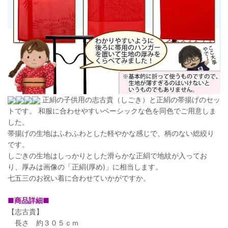
正絹の子供用の志古貴（しごき）と正絹の帯揚げのセッ
トです。 和服に合わせやすいベーシックな色を同色でご用意しま
した。
帯揚げの生地はふわふわとした軽やかな感じで、柄のない総絞り
です。
しごきの生地はしっかりとした滑らかな正絹で地紋が入ってお
り、厚みは画像の「正絹(厚め)」に相当します。
七五三のお祝い着に合わせていかがですか。
■商品詳細■
【志古貴】
長さ 約３０５ｃｍ