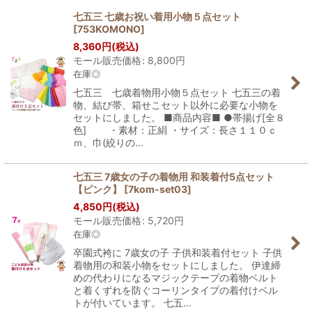
七五三 七歳お祝い着用小物５点セット
[
753KOMONO
]
8,360
円
(税込)
モール販売価格
:
8,800
円
在庫◎
七五三 七歳着物用小物５点セット 七五三の着
物、結び帯、箱せこセット以外に必要な小物を
セットにしました。 ■商品内容■ ●帯揚げ[全８
色] ・素材：正絹 ・サイズ：長さ１１０ｃ
ｍ、巾(絞りの…
七五三 7歳女の子の着物用 和装着付5点セット
【ピンク】
[
7kom-set03
]
4,850
円
(税込)
モール販売価格
:
5,720
円
在庫◎
卒園式袴に 7歳女の子 子供和装着付セット 子供
着物用の和装小物をセットにしました。 伊達締
めの代わりになるマジックテープの着物ベルト
と着くずれを防ぐコーリンタイプの着付けベル
トが付いています。 七五…