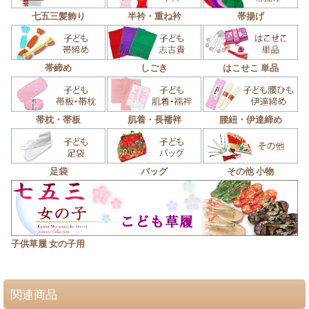
七五三髪飾り
半衿・重ね衿
帯揚げ
帯締め
しごき
はこせこ 単品
帯枕・帯板
肌着・長襦袢
腰紐・伊達締め
足袋
バッグ
その他 小物
子供草履 女の子用
関連商品