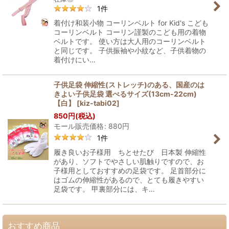
1
件
着付け和装小物 コーリンベルト for Kid's こども
コーリンベルト コーリン謹製のこども用の着物
ベルトです。 使い方は大人用のコーリンベルト
と同じです。 子供振袖や小紋など、子供着物の
着付けにい…
子供足袋 伸縮性(ストレッチ)のある、国産のは
きよい子供足袋 選べるサイズ(13cm-22cm)
【白】
[
kiz-tabi02
]
850
円
(税込)
モール販売価格
:
880
円
1
件
履き良いお子様用 ちとせたび 日本製 伸縮性
があり、ソフトでやさしい肌触りですので、お
子様用としておすすめの足袋です。 足首部分に
はゴムの伸縮性があるので、とても履きやすい
足袋です。 甲裏部分には、キ…
おすすめ商品