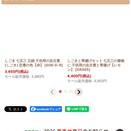
しごき 七五三 正絹 子供用の志古貴
しごきと帯揚げセット 七五三の着物
(しごき) 定番の色【赤】
[
SGK-D-R
]
に 子供用の志古貴と帯揚げ【レモ
ン】
[
OAS05
]
3,650
円
(税込)
4,400
円
(税込)
モール販売価格
:
3,980
円
モール販売価格
:
4,950
円
Facebookでシェア