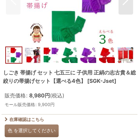
しごき 帯揚げ セット 七五三に 子供用 正絹の志古貴＆総
絞りの帯揚げセット【選べる4色】
[
SGK-Jset
]
販売価格
:
8,980
円
(税込)
モール販売価格
:
9,900
円
在庫確認はこちら
色
を選択してください