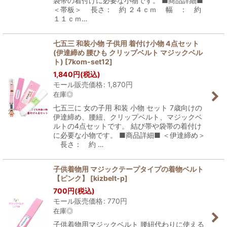
袋帯の着付けに必要な小物です。 ■商品詳細■
＜帯板＞ 長さ： 約 ２４ｃｍ 幅 ： 約
１１ｃｍ…
七五三 和装小物 子供用 着付け小物 4点セット
(伊達締め 腰ひも クリップベルト マジックベル
ト)
[
7kom-set12
]
1,840
円
(税込)
モール販売価格
:
1,870
円
在庫◎
七五三に 女の子用 和装 小物 セット 7歳向けの
伊達締め、腰紐、クリップベルト、マジックベ
ルトの4点セットです。 結び帯や袋帯の着付け
に必要な小物です。 ■商品詳細■ ＜伊達締め＞
長さ： 約 …
子供着物用 マジックテープタイプの着物ベルト
【ピンク】
[
kizbelt-p
]
700
円
(税込)
モール販売価格
:
770
円
在庫◎
子供着物用マジックベルト 腰紐代わりに使える