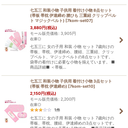
七五三 和装小物 子供用 着付け小物 8点セット
(帯板 帯枕 伊達締め 腰ひも 三重紐 クリップベル
ト マジックベルト)
[
7kom-set07
]
3,880
円
(税込)
モール販売価格
:
3,905
円
在庫◎
七五三に 女の子用 和装 小物 セット 7歳向けの
帯板、帯枕、伊達締め、腰紐、三重紐、クリッ
プベルト、マジックベルトの8点セットです。
袋帯の着付けに必要な小物を揃えています。 ■
商品詳細■ ＜帯板…
七五三 和装小物 子供用 着付け小物 3点セット
(帯板 帯枕 伊達締め)
[
7kom-set10
]
2,150
円
(税込)
モール販売価格
:
2,200
円
在庫◎
1
件
七五三に 女の子用 和装 小物 セット 7歳向けの
帯板、帯枕、腰紐、伊達締めの3点セットです。