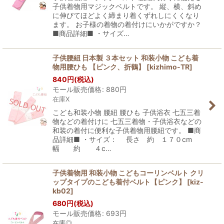
子供着物用マジックベルトです。 縦、横、斜め
に伸びてほどよく締まり着くずれしにくくなり
ます。 お子様の着物の着付けにいかがですか？
■商品詳細■ ・サイズ…
子供腰紐 日本製 ３本セット 和装小物 こども着
物用腰ひも 【ピンク、折鶴】
[
kizhimo-TR
]
840
円
(税込)
モール販売価格
:
880
円
在庫X
こども和装小物 腰紐 腰ひも 子供浴衣 七五三着
物などの着付けに 七五三着物・子供浴衣などの
和装の着付に便利な子供着物用腰紐です。 ■商
品詳細■ ・サイズ： 長さ 約 １７０cm
幅 約 ４c…
子供着物用 和装小物 こどもコーリンベルト クリ
ップタイプのこども着付ベルト【ピンク】
[
kiz-
kb02
]
680
円
(税込)
モール販売価格
:
693
円
在庫◎