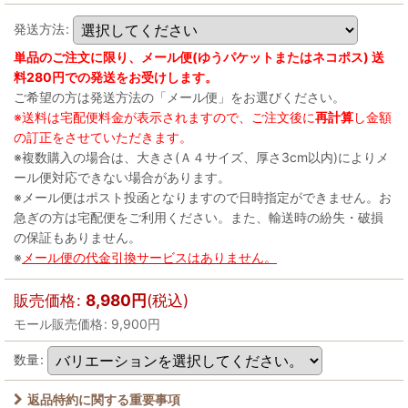
発送方法
:
単品のご注文に限り、メール便(ゆうパケットまたはネコポス) 送
料280円での発送をお受けします。
ご希望の方は発送方法の「メール便」をお選びください。
※送料は宅配便料金が表示されますので、ご注文後に
再計算
し金額
の訂正をさせていただきます。
※複数購入の場合は、大きさ(Ａ４サイズ、厚さ3cm以内)によりメ
ール便対応できない場合があります。
※メール便はポスト投函となりますので日時指定ができません。お
急ぎの方は宅配便をご利用ください。また、輸送時の紛失・破損
の保証もありません。
※
メール便の代金引換サービスはありません。
販売価格
:
8,980
円
(税込)
モール販売価格
:
9,900
円
数量
:
返品特約に関する重要事項