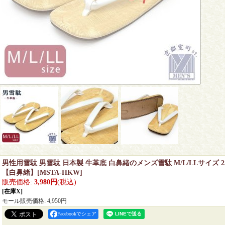
男性用雪駄 男雪駄 日本製 牛革底 白鼻緒のメンズ雪駄 M/L/LLサイズ 25cm 
【白鼻緒】
[
MSTA-HKW
]
販売価格
:
3,980円
(税込)
[在庫X]
モール販売価格
:
4,950円
Facebookでシェア