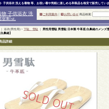
ット 子供浴衣 洗える着物 等、お祝い着や気軽に楽しめる和装品を格安で販売してい
物 子供浴衣 洗
ご利用案内
｜
お問い合せ
商品検索
:
町st.
｜ 浴衣(男性用) >
下駄、雪駄
｜
男性用雪駄 男雪駄 日本製 牛革底 白鼻緒のメンズ雪駄 M/L
 【白鼻緒】
商品詳細