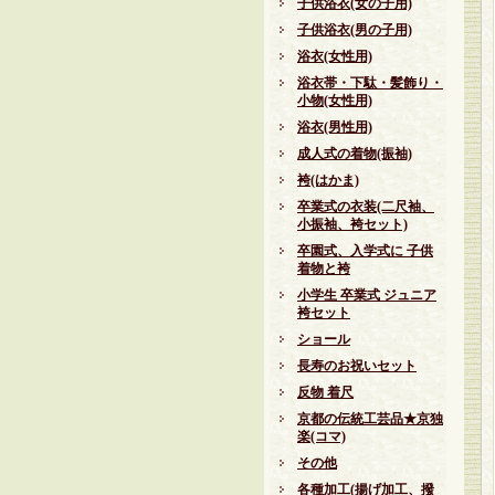
子供浴衣(女の子用)
子供浴衣(男の子用)
浴衣(女性用)
浴衣帯・下駄・髪飾り・
小物(女性用)
浴衣(男性用)
成人式の着物(振袖)
袴(はかま)
卒業式の衣装(二尺袖、
小振袖、袴セット)
卒園式、入学式に 子供
着物と袴
小学生 卒業式 ジュニア
袴セット
ショール
長寿のお祝いセット
反物 着尺
京都の伝統工芸品★京独
楽(コマ)
その他
各種加工(揚げ加工、撥