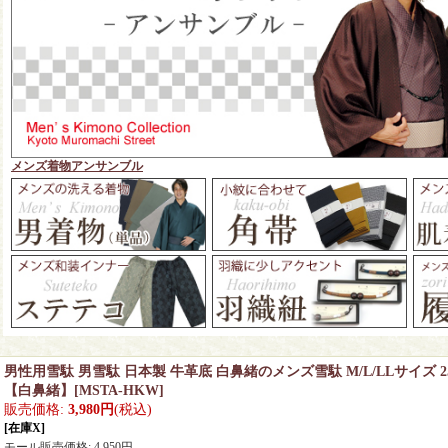
メンズ着物アンサンブル
男性用雪駄 男雪駄 日本製 牛革底 白鼻緒のメンズ雪駄 M/L/LLサイズ 25cm 
【白鼻緒】
[
MSTA-HKW
]
販売価格
:
3,980円
(税込)
[在庫X]
モール販売価格
:
4,950円