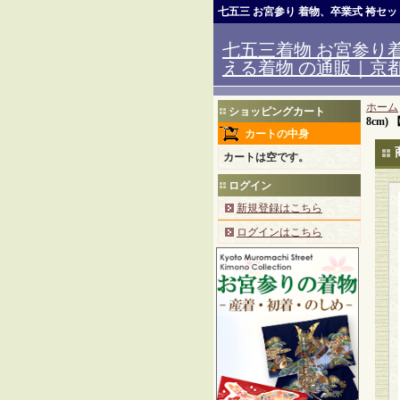
七五三 お宮参り 着物、卒業式 袴セ
七五三着物 お宮参り着
える着物 の通販｜京都室
ホーム
ショッピングカート
8cm)
カートの中身
カートは空です。
ログイン
新規登録はこちら
ログインはこちら