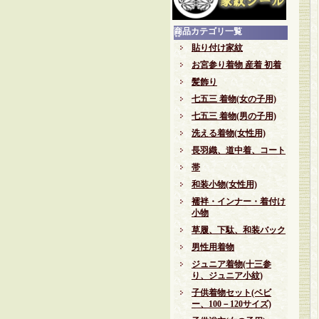
商品カテゴリ一覧
貼り付け家紋
お宮参り着物 産着 初着
髪飾り
七五三 着物(女の子用)
七五三 着物(男の子用)
洗える着物(女性用)
長羽織、道中着、コート
帯
和装小物(女性用)
襦袢・インナー・着付け
小物
草履、下駄、和装バック
男性用着物
ジュニア着物(十三参
り、ジュニア小紋)
子供着物セット(ベビ
ー、100－120サイズ)