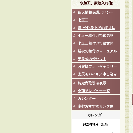
水加工、家紋入れ他)
個人情報保護ポリシー
七五三
肩上げ･身上げの採寸法
七五三着付け*5歳男児
七五三着付け*7歳女児
浴衣の着付けマニュアル
卒業式の袴セット
お客様フォトギャラリー
楽天モバイル／申し込み
特定商取引法表示
全商品レビュー一覧
カレンダー
京都おすすめリンク集
カレンダー
2026年8月
次月»