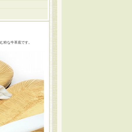
む粋な牛革底です。