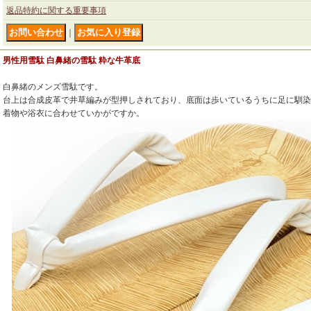
返品特約に関する重要事項
｜
男性用雪駄 白鼻緒の雪駄 粋な牛革底
白鼻緒のメンズ雪駄です。
台上は合成皮革で井草編みが型押しされており、底面は歩いているうちに足に馴染
着物や浴衣に合わせていかがですか。