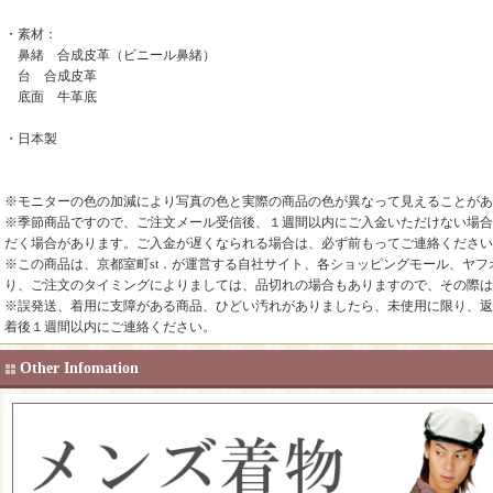
・素材：
鼻緒 合成皮革（ビニール鼻緒）
台 合成皮革
底面 牛革底
・日本製
※モニターの色の加減により写真の色と実際の商品の色が異なって見えることがあ
※季節商品ですので、ご注文メール受信後、１週間以内にご入金いただけない場合
だく場合があります。ご入金が遅くなられる場合は、必ず前もってご連絡ください
※この商品は、京都室町st．が運営する自社サイト、各ショッピングモール、ヤフ
り、ご注文のタイミングによりましては、品切れの場合もありますので、その際は
※誤発送、着用に支障がある商品、ひどい汚れがありましたら、未使用に限り、返
着後１週間以内にご連絡ください。
Other Infomation