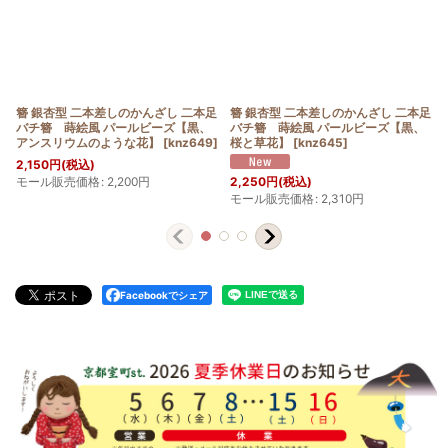
簪 銀杏型 二本差しのかんざし 二本足
簪 銀杏型 二本差しのかんざし 二本足
バチ簪 蒔絵風 パールビーズ【黒、
バチ簪 蒔絵風 パールビーズ【黒、
アンスリウムのような花】
[
knz649
]
桜と草花】
[
knz645
]
2,150
円
(税込)
モール販売価格
:
2,200
円
2,250
円
(税込)
モール販売価格
:
2,310
円
Facebookでシェア