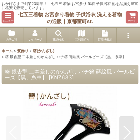
おかげさまで創業20周年！ 七五三 着物 お宮参り 産着 子供浴衣 他を品揃え豊富
に格安で販売しています。
七五三着物 お宮参り着物 子供浴衣 洗える着物
の通販｜京都室町st.
メニュー
カート
カテゴリ
マイページ
商品検索
ご利用案内
特商法表示
ホーム
>
髪飾り
>
簪(かんざし)
>
簪 銀杏型 二本差しのかんざし バチ簪 蒔絵風 パールビーズ【黒、糸車】
簪 銀杏型 二本差しのかんざし バチ簪 蒔絵風 パールビ
ーズ【黒、糸車】
[
KNZ633
]