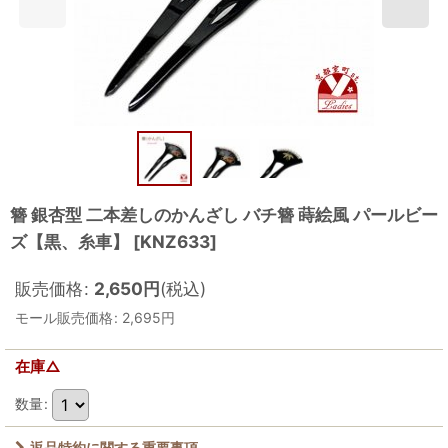
簪 銀杏型 二本差しのかんざし バチ簪 蒔絵風 パールビー
ズ【黒、糸車】
[
KNZ633
]
販売価格
:
2,650
円
(税込)
モール販売価格
:
2,695
円
在庫△
数量
:
返品特約に関する重要事項