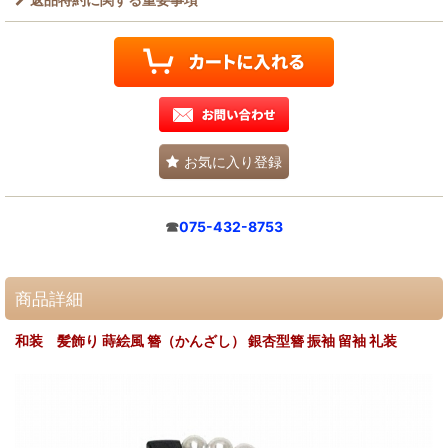
お気に入り登録
☎
075-432-8753
商品詳細
和装 髪飾り 蒔絵風 簪（かんざし） 銀杏型簪 振袖 留袖 礼装