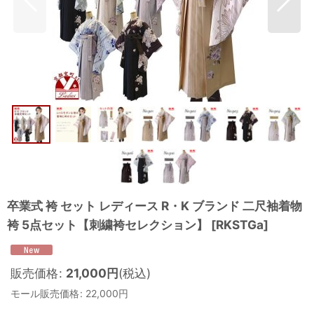
卒業式 袴 セット レディース R・K ブランド 二尺袖着物
袴 5点セット【刺繍袴セレクション】
[
RKSTGa
]
販売価格
:
21,000
円
(税込)
モール販売価格
:
22,000
円