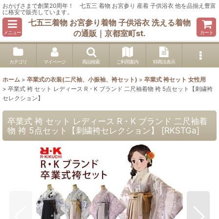
おかげさまで創業20周年！ 七五三 着物 お宮参り 産着 子供浴衣 他を品揃え豊富
に格安で販売しています。
七五三着物 お宮参り着物 子供浴衣 洗える着物
の通販｜京都室町st.
メニュー
カート
カテゴリ
マイページ
商品検索
ご利用案内
特商法表示
ホーム
>
卒業式の衣装(二尺袖、小振袖、袴セット)
>
卒業式 袴セット 女性用
>
卒業式 袴 セット レディース R・K ブランド 二尺袖着物 袴 5点セット【刺繍袴
セレクション】
卒業式 袴 セット レディース R・K ブランド 二尺袖着
物 袴 5点セット【刺繍袴セレクション】
[
RKSTGa
]