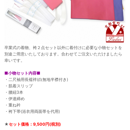
卒業式の着物、袴２点セット以外に着付けに必要な小物セットを
別途ご用意いたしております。合わせてご注文いただけましたら
幸いです。
■小物セット内容■
・二尺袖用長襦袢(白無地半襟付き)
・肌着スリップ
・腰紐3本
・伊達締め
・重ね衿
・袴下帯(浴衣用両面帯を代用)
★
セット価格：9,500円(税別)