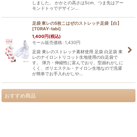
しました。 かかとの高さは5cm、つま先はアー
モンドトゥでデザイン…
足袋 東レの5枚こはぜのストレッチ足袋【白】
[
TORAY-tabi
]
1,400
円
(税込)
モール販売価格
:
1,430
円
足袋 東レのストレッチ素材使用 足袋 白足袋 東
レのナイロントリコット生地使用の白足袋で
す。 弾力・伸縮性に富んでおり、型崩れがしに
くく、ポリエステル・ナイロン生地なので洗濯
が簡単でお手入れがしや…
おすすめ商品