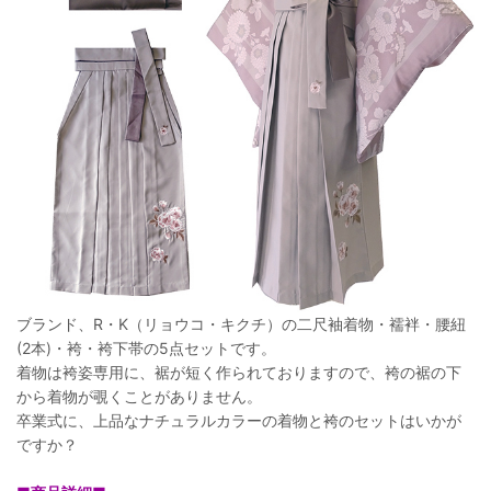
ブランド、R・K（リョウコ・キクチ）の二尺袖着物・襦袢・腰紐
(2本)・袴・袴下帯の5点セットです。
着物は袴姿専用に、裾が短く作られておりますので、袴の裾の下
から着物が覗くことがありません。
卒業式に、上品なナチュラルカラーの着物と袴のセットはいかが
ですか？