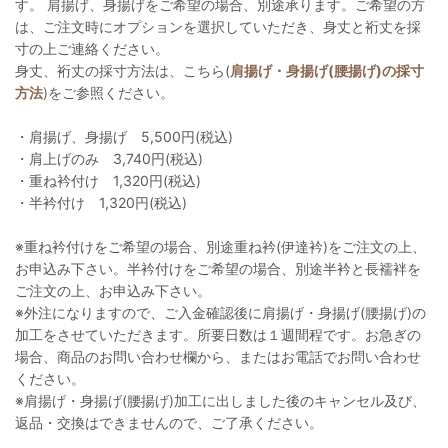
す。 肩揚げ、身揚げをご希望の場合、別途承ります。ご希望の方
は、ご注文時にオプションを選択していただき、身丈と裄丈を採
寸の上ご連絡ください。
身丈、裄丈の採寸方法は、こちら(
肩揚げ・身揚げ(腰揚げ)の採寸
方法
)をご参照ください。
・肩揚げ、身揚げ 5,500円(税込)
・肩上げのみ 3,740円(税込)
・重ね衿付け 1,320円(税込)
・半衿付け 1,320円(税込)
※重ね衿付けをご希望の場合、別途重ね衿(伊達衿)をご注文の上、
お申込み下さい。半衿付けをご希望の場合、別途半衿と長襦袢を
ご注文の上、お申込み下さい。
※外注になりますので、ご入金確認後に肩揚げ・身揚げ(腰揚げ)の
加工をさせていただきます。所要日数は１週間程です。お急ぎの
場合、商品のお問い合わせ欄から、またはお電話でお問い合わせ
ください。
※肩揚げ・身揚げ(腰揚げ)加工に出しました後のキャンセル及び、
返品・交換はできませんので、ご了承ください。