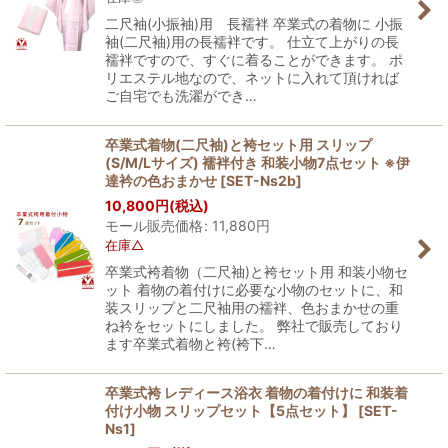
二尺袖(小振袖)用 長襦袢 卒業式の着物に 小振
袖(二尺袖)用の長襦袢です。 仕立て上がりの長
襦袢ですので、すぐに着ることができます。 ポ
リエステル地なので、ネットに入れて頂ければ
ご自宅でも洗濯ができ…
卒業式着物(二尺袖)と袴セット用 スリップ
(S/M/Lサイズ) 襦袢付き 和装小物7点セット ※伊
達衿の色おまかせ
[
SET-Ns2b
]
10,800
円
(税込)
モール販売価格
:
11,880
円
在庫△
卒業式袴着物（二尺袖)と袴セット用 和装小物セ
ット 着物の着付けに必要な小物のセットに、和
装スリップと二尺袖用の襦袢、色おまかせの重
ね衿をセットにしました。 弊社で販売しており
ます卒業式着物と袴(袴下…
卒業式袴 レディース浴衣 着物の着付けに 和装着
付け小物 スリップセット【5点セット】
[
SET-
Ns1
]