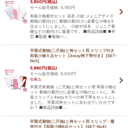
3,800
円
(税込)
モール販売価格
:
4,180
円
和装小物着付セット 浴衣 小紋 ジュニアサイズ
着物の着付けに 着物の着付けに必要な小物を5
点セットにしました。 小紋や浴衣、ジュニア着
物などの着付けに最適です。 ■商品詳細■ ●衿
芯 ●肌着 ●着物ベ…
卒業式着物(二尺袖)と袴セット用 スリップ付き
和装小物６点セット【4way袴下帯付き】
[
SET-
Ns5
]
5,980
円
(税込)
モール販売価格
:
6,930
円
在庫△
卒業式袴着物（二尺袖)と袴セット用 和装小物セ
ット 着物の着付けに必要な小物のセットに、和
装スリップと4wayカラーの袴下帯をセットにし
ました。 卒業式袴セットに合わせていかがです
か？ ■商品詳細■ …
卒業式着物(二尺袖)と袴セット用 スリップ・襦
袢付き【和装小物6点セット】
[
SET-Ns4
]