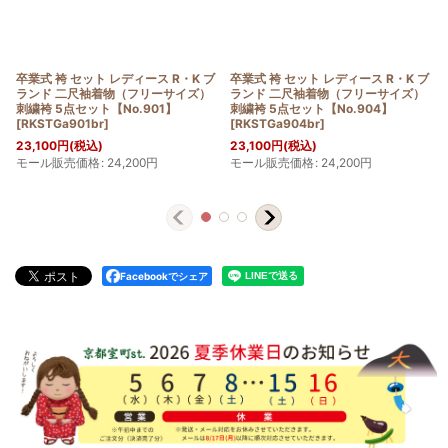
卒業式 袴 セット レディース R・K ブ
卒業式 袴 セット レディース R・K ブ
ランド 二尺袖着物（フリーサイズ）
ランド 二尺袖着物（フリーサイズ）
刺繍袴 5点セット【No.901】
刺繍袴 5点セット【No.904】
[
RKSTGa901br
]
[
RKSTGa904br
]
23,100
円
(税込)
23,100
円
(税込)
モール販売価格
:
24,200
円
モール販売価格
:
24,200
円
Facebookでシェア