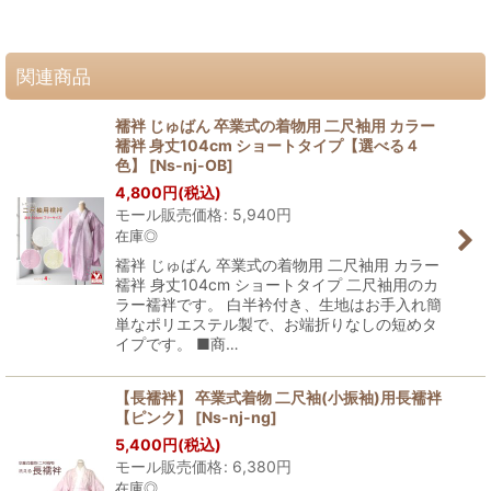
関連商品
襦袢 じゅばん 卒業式の着物用 二尺袖用 カラー
襦袢 身丈104cm ショートタイプ【選べる４
色】
[
Ns-nj-OB
]
4,800
円
(税込)
モール販売価格
:
5,940
円
在庫◎
襦袢 じゅばん 卒業式の着物用 二尺袖用 カラー
襦袢 身丈104cm ショートタイプ 二尺袖用のカ
ラー襦袢です。 白半衿付き、生地はお手入れ簡
単なポリエステル製で、お端折りなしの短めタ
イプです。 ■商…
【長襦袢】 卒業式着物 二尺袖(小振袖)用長襦袢
【ピンク】
[
Ns-nj-ng
]
5,400
円
(税込)
モール販売価格
:
6,380
円
在庫◎