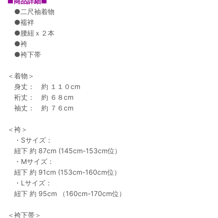
■商品詳細■
●二尺袖着物
●襦袢
●腰紐ｘ２本
●袴
●袴下帯
＜着物＞
身丈： 約 １１０cm
裄丈： 約 ６８cm
袖丈： 約 ７６cm
＜袴＞
・Sサイズ：
紐下 約 87cm (145cm-153cm位）
・Mサイズ：
紐下 約 91cm (153cm-160cm位）
・Lサイズ：
紐下 約 95cm （160cm-170cm位）
＜袴下帯＞