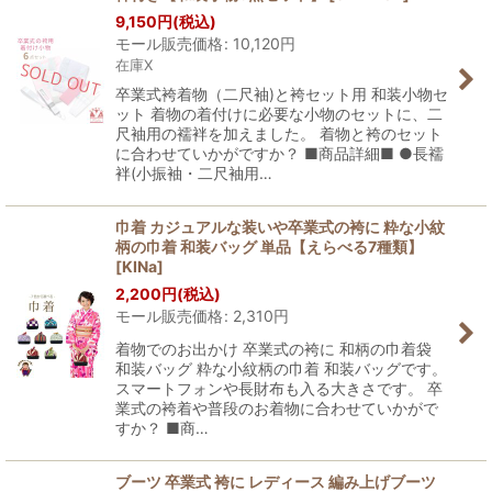
9,150
円
(税込)
モール販売価格
:
10,120
円
在庫X
卒業式袴着物（二尺袖)と袴セット用 和装小物セ
ット 着物の着付けに必要な小物のセットに、二
尺袖用の襦袢を加えました。 着物と袴のセット
に合わせていかがですか？ ■商品詳細■ ●長襦
袢(小振袖・二尺袖用…
巾着 カジュアルな装いや卒業式の袴に 粋な小紋
柄の巾着 和装バッグ 単品【えらべる7種類】
[
KINa
]
2,200
円
(税込)
モール販売価格
:
2,310
円
着物でのお出かけ 卒業式の袴に 和柄の巾着袋
和装バッグ 粋な小紋柄の巾着 和装バッグです。
スマートフォンや長財布も入る大きさです。 卒
業式の袴着や普段のお着物に合わせていかがで
すか？ ■商…
ブーツ 卒業式 袴に レディース 編み上げブーツ