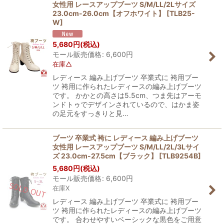
女性用 レースアップブーツ S/M/LL/2Lサイズ
23.0cm-26.0cm【オフホワイト】
[
TLB25-
W
]
5,680
円
(税込)
モール販売価格
:
6,600
円
在庫△
レディース 編み上げブーツ 卒業式に 袴用ブー
ツ 袴用に作られたレディースの編み上げブーツ
です。 かかとの高さは5.5cm、つま先はアーモ
ンドトゥでデザインされているので、はかま姿
の足元をすっきりと見…
ブーツ 卒業式 袴に レディース 編み上げブーツ
女性用 レースアップブーツ S/M/LL/2L/3Lサイ
ズ 23.0cm-27.5cm【ブラック】
[
TLB9254B
]
5,680
円
(税込)
モール販売価格
:
6,600
円
在庫X
レディース 編み上げブーツ 卒業式に 袴用ブー
ツ 袴用に作られたレディースの編み上げブーツ
です。 合わせやすいベーシックな黒色をご用意