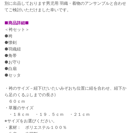
別に出品しております男児用 羽織・着物のアンサンブルと合わせ
てご検討いただけました幸いです。
■商品詳細■
＜袴セット＞
●袴
●懐剣
●羽織紐
●角帯
●お守り
●白扇
●セッタ
・袴のサイズ－紐下(だいたいみぞおち位置に紐を合わせ、紐下か
ら足のくるぶしまでの長さ)
６０ｃｍ
・草履のサイズ
・１８ｃｍ ・１９．５ｃｍ ・２１ｃｍ
※サイズをお選びください。
・素材： ポリエステル１００％