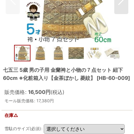
七五三 5歳 男の子用 金蘭袴と小物の７点セット 紐下
60cm ※化粧箱入り【金茶ぼかし 菱紋】
[
HB-60-009
]
販売価格
:
16,500
円
(税込)
モール販売価格
:
17,380
円
在庫△
雪駄のサイズ(必須)
: