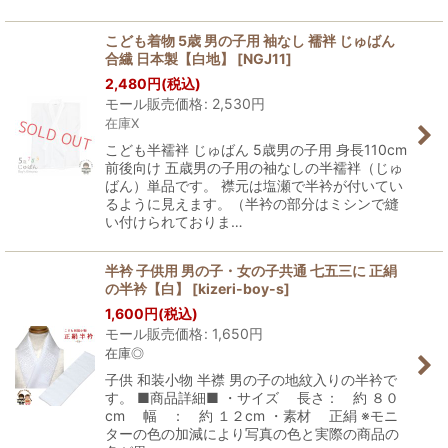
こども着物 5歳 男の子用 袖なし 襦袢 じゅばん
合繊 日本製【白地】
[
NGJ11
]
2,480
円
(税込)
モール販売価格
:
2,530
円
在庫X
こども半襦袢 じゅばん 5歳男の子用 身長110cm
前後向け 五歳男の子用の袖なしの半襦袢（じゅ
ばん）単品です。 襟元は塩瀬で半衿が付いてい
るように見えます。（半衿の部分はミシンで縫
い付けられておりま…
半衿 子供用 男の子・女の子共通 七五三に 正絹
の半衿【白】
[
kizeri-boy-s
]
1,600
円
(税込)
モール販売価格
:
1,650
円
在庫◎
子供 和装小物 半襟 男の子の地紋入りの半衿で
す。 ■商品詳細■ ・サイズ 長さ： 約 ８０
cm 幅 ： 約 １２cm ・素材 正絹 ※モニ
ターの色の加減により写真の色と実際の商品の