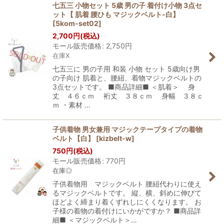
七五三 小物セット 5歳 男の子 着付け小物 3点セ
ット【 肌着 腰ひも マジックベルト-白】
[
5kom-set02
]
2,700
円
(税込)
モール販売価格
:
2,750
円
在庫X
七五三に 男の子用 和装 小物 セット 5歳向け男
の子向け 肌着と、腰紐、着物マジックベルトの
3点セットです。 ■商品詳細■ ＜肌着＞ 身
丈 ４６ｃｍ 裄丈 ３８ｃｍ 身幅 ３８ｃ
ｍ ・素材 …
子供着物 男女兼用 マジックテープタイプの着物
ベルト【白】
[
kizbelt-w
]
750
円
(税込)
モール販売価格
:
770
円
在庫◎
子供着物用 マジックベルト 腰紐代わりに使え
るマジックベルトです。 縦、横、斜めに伸びて
ほどよく締まり着くずれしにくくなります。 お
子様の着物の着付けにいかがですか？ ■商品詳
細■ ＜マジックベルト＞…