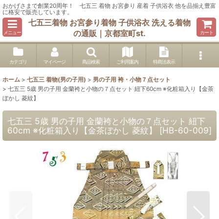
おかげさまで創業20周年！ 七五三 着物 お宮参り 産着 子供浴衣 他を品揃え豊富
に格安で販売しています。
七五三着物 お宮参り着物 子供浴衣 洗える着物
の通販｜京都室町st.
メニュー
カート
カテゴリ
マイページ
商品検索
ご利用案内
特商法表示
ホーム
>
七五三 着物(男の子用)
>
男の子用 袴・小物７点セット
>
七五三 5歳 男の子用 金蘭袴と小物の７点セット 紐下60cm ※化粧箱入り【金茶
ぼかし 菱紋】
七五三 5歳 男の子用 金蘭袴と小物の７点セット 紐下
60cm ※化粧箱入り【金茶ぼかし 菱紋】
[
HB-60-009
]