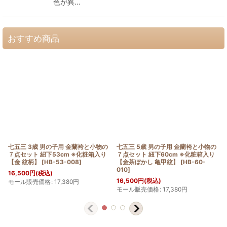
色が異…
おすすめ商品
七五三 3歳 男の子用 金蘭袴と小物の
七五三 5歳 男の子用 金蘭袴と小物の
７点セット 紐下53cm ※化粧箱入り
７点セット 紐下60cm ※化粧箱入り
【金 紋柄】
[
HB-53-008
]
【金茶ぼかし 亀甲紋】
[
HB-60-
010
]
16,500
円
(税込)
16,500
円
(税込)
モール販売価格
:
17,380
円
モール販売価格
:
17,380
円