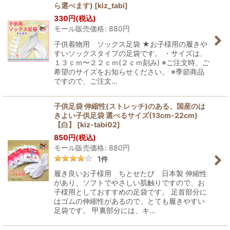
ら選べます)
[
kiz_tabi
]
330
円
(税込)
モール販売価格
:
880
円
子供着物用 ソックス足袋 ★お子様用の履きや
すいソックスタイプの足袋です。 ・サイズは、
１３ｃｍ〜２２ｃｍ(２ｃｍ刻み) ※ご注文時、ご
希望のサイズをお知らせください。 ※季節商品
ですので、ご注文…
子供足袋 伸縮性(ストレッチ)のある、国産のは
きよい子供足袋 選べるサイズ(13cm-22cm)
【白】
[
kiz-tabi02
]
850
円
(税込)
モール販売価格
:
880
円
1
件
履き良いお子様用 ちとせたび 日本製 伸縮性
があり、ソフトでやさしい肌触りですので、お
子様用としておすすめの足袋です。 足首部分に
はゴムの伸縮性があるので、とても履きやすい
足袋です。 甲裏部分には、キ…