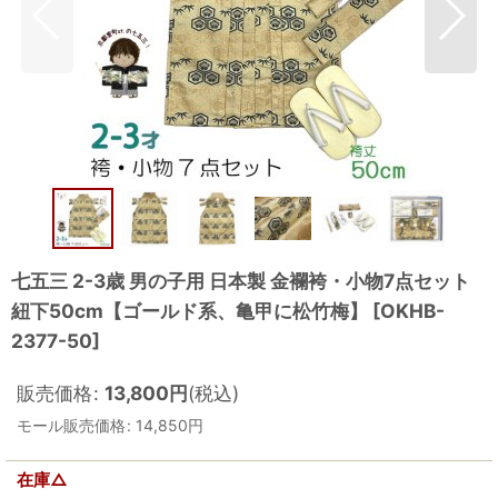
七五三 2-3歳 男の子用 日本製 金襴袴・小物7点セット
紐下50cm【ゴールド系、亀甲に松竹梅】
[
OKHB-
2377-50
]
販売価格
:
13,800
円
(税込)
モール販売価格
:
14,850
円
在庫△