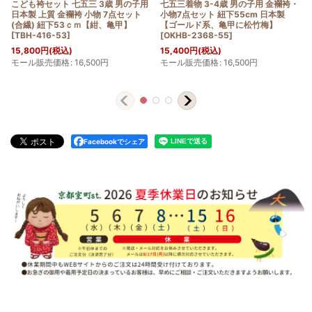
こども袴セット 七五三 3歳 男の子用
七五三着物 3-4歳 男の子用 金襴袴・
日本製 上質 金襴袴 小物 7点セット
小物7点セット 紐下55cm 日本製
(合繊) 紐下53ｃｍ【紺、亀甲】
【ゴールド系、亀甲に松竹梅】
[
TBH-416-53
]
[
OKHB-2368-55
]
15,800
円
(税込)
15,400
円
(税込)
モール販売価格
:
16,500
円
モール販売価格
:
16,500
円
Facebookでシェア