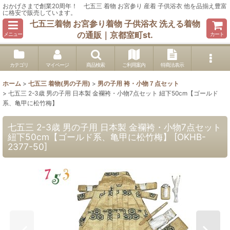
おかげさまで創業20周年！ 七五三 着物 お宮参り 産着 子供浴衣 他を品揃え豊富
に格安で販売しています。
七五三着物 お宮参り着物 子供浴衣 洗える着物
の通販｜京都室町st.
メニュー
カート
カテゴリ
マイページ
商品検索
ご利用案内
特商法表示
ホーム
>
七五三 着物(男の子用)
>
男の子用 袴・小物７点セット
>
七五三 2-3歳 男の子用 日本製 金襴袴・小物7点セット 紐下50cm【ゴールド
系、亀甲に松竹梅】
七五三 2-3歳 男の子用 日本製 金襴袴・小物7点セット
紐下50cm【ゴールド系、亀甲に松竹梅】
[
OKHB-
2377-50
]