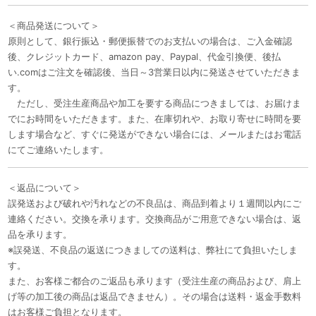
＜商品発送について＞
原則として、銀行振込・郵便振替でのお支払いの場合は、ご入金確認
後、クレジットカード、amazon pay、Paypal、代金引換便、後払
い.comはご注文を確認後、当日～3営業日以内に発送させていただきま
す。
ただし、受注生産商品や加工を要する商品につきましては、お届けま
でにお時間をいただきます。また、在庫切れや、お取り寄せに時間を要
します場合など、すぐに発送ができない場合には、メールまたはお電話
にてご連絡いたします。
＜返品について＞
誤発送および破れや汚れなどの不良品は、商品到着より１週間以内にご
連絡ください。交換を承ります。交換商品がご用意できない場合は、返
品を承ります。
※誤発送、不良品の返送につきましての送料は、弊社にて負担いたしま
す。
また、お客様ご都合のご返品も承ります（受注生産の商品および、肩上
げ等の加工後の商品は返品できません）。その場合は送料・返金手数料
はお客様ご負担となります。