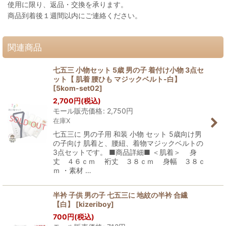
使用に限り、返品・交換を承ります。
商品到着後１週間以内にご連絡ください。
関連商品
七五三 小物セット 5歳 男の子 着付け小物 3点セ
ット【 肌着 腰ひも マジックベルト-白】
[
5kom-set02
]
2,700
円
(税込)
モール販売価格
:
2,750
円
在庫X
七五三に 男の子用 和装 小物 セット 5歳向け男
の子向け 肌着と、腰紐、着物マジックベルトの
3点セットです。 ■商品詳細■ ＜肌着＞ 身
丈 ４６ｃｍ 裄丈 ３８ｃｍ 身幅 ３８ｃ
ｍ ・素材 …
半衿 子供 男の子 七五三に 地紋の半衿 合繊
【白】
[
kizeriboy
]
700
円
(税込)