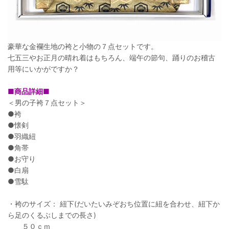
豪華な金襴生地の袴と小物の７点セットです。
七五三やお正月の晴れ着はもちろん、端午の節句、踊りのお稽古
用等にいかがですか？
■商品詳細■
＜男の子袴７点セット＞
●袴
●懐剣
●羽織紐
●角帯
●お守り
●白扇
●雪駄
・袴のサイズ： 紐下(だいたいみぞおち位置に紐を合わせ、紐下か
ら足のくるぶしまでの長さ)
５０ｃｍ