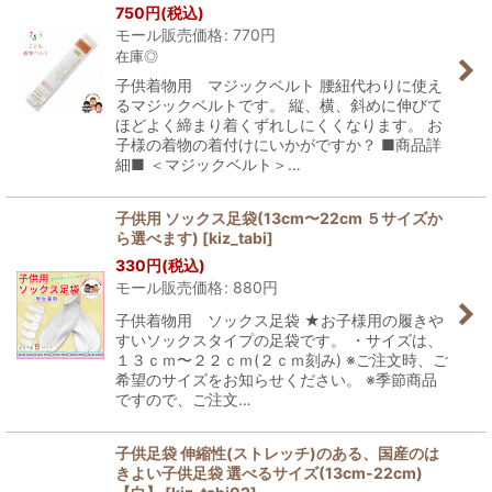
750
円
(税込)
モール販売価格
:
770
円
在庫◎
子供着物用 マジックベルト 腰紐代わりに使え
るマジックベルトです。 縦、横、斜めに伸びて
ほどよく締まり着くずれしにくくなります。 お
子様の着物の着付けにいかがですか？ ■商品詳
細■ ＜マジックベルト＞…
子供用 ソックス足袋(13cm〜22cm ５サイズか
ら選べます)
[
kiz_tabi
]
330
円
(税込)
モール販売価格
:
880
円
子供着物用 ソックス足袋 ★お子様用の履きや
すいソックスタイプの足袋です。 ・サイズは、
１３ｃｍ〜２２ｃｍ(２ｃｍ刻み) ※ご注文時、ご
希望のサイズをお知らせください。 ※季節商品
ですので、ご注文…
子供足袋 伸縮性(ストレッチ)のある、国産のは
きよい子供足袋 選べるサイズ(13cm-22cm)