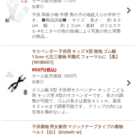
モール販売価格
:
712
円
在庫◎
子供 和装小物 半襟 男の子の地紋入りの半衿で
す。 ■商品詳細■ ・サイズ 長さ： 約 ８０
cm 幅 ： 約 １２cm ・素材 ポリエステ
ル ※モニターの色の加減により写真の色と実際
の商品…
サスペンダー 子供用 キッズ X型 無地 ゴム幅
1.5cm 七五三着物 卒園式 フォーマルに 【黒】
[
WHBS01
]
950
円
(税込)
モール販売価格
:
990
円
在庫◎
スリム幅 X型 子供用サスペンダー キッズ こども
用 キッズ用 X型のサスペンダーです。 長さの調
整が可能で、ゴムの長さは最短４１ｃｍ、最長
６２ｃｍまで調整可能です。 クリップの内には
生地を傷めないよ…
子供着物 男女兼用 マジックテープタイプの着物
ベルト【白】
[
kizbelt-w
]