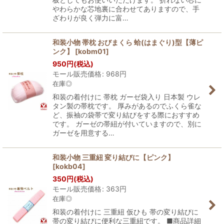
やわらかな芯地裏に合わせてありますので、手
ざわりが良く弾力に富…
和装小物 帯枕 おびまくら 蛤(はまぐり)型【薄ピ
ンク】
[
kobm01
]
950
円
(税込)
モール販売価格
:
968
円
在庫◎
和装の着付けに 帯枕 ガーゼ袋入り 日本製 ウレ
タン製の帯枕です。 厚みがあるのでふくら雀な
ど、振袖の袋帯で変り結びをする際におすすめ
です。 ガーゼの帯紐が付いていますので、別に
ガーゼを用意する…
和装小物 三重紐 変り結びに【ピンク】
[
kokb04
]
350
円
(税込)
モール販売価格
:
363
円
在庫◎
和装の着付けに 三重紐 仮ひも 帯の変り結びに
帯の変り結びに便利な三重紐です。 ■商品詳細