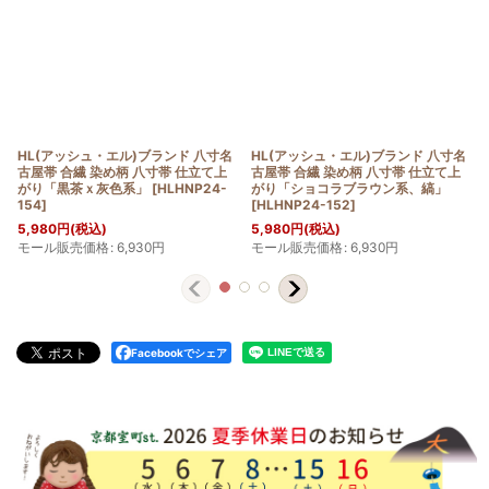
HL(アッシュ・エル)ブランド 八寸名
HL(アッシュ・エル)ブランド 八寸名
古屋帯 合繊 染め柄 八寸帯 仕立て上
古屋帯 合繊 染め柄 八寸帯 仕立て上
がり「黒茶ｘ灰色系」
[
HLHNP24-
がり「ショコラブラウン系、縞」
154
]
[
HLHNP24-152
]
5,980
円
(税込)
5,980
円
(税込)
モール販売価格
:
6,930
円
モール販売価格
:
6,930
円
Facebookでシェア