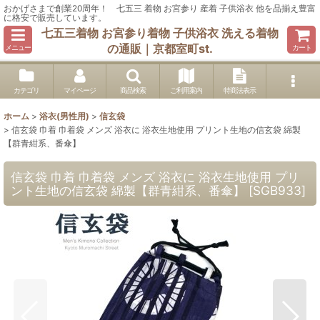
おかげさまで創業20周年！ 七五三 着物 お宮参り 産着 子供浴衣 他を品揃え豊富
に格安で販売しています。
七五三着物 お宮参り着物 子供浴衣 洗える着物
の通販｜京都室町st.
メニュー
カート
カテゴリ
マイページ
商品検索
ご利用案内
特商法表示
ホーム
>
浴衣(男性用)
>
信玄袋
>
信玄袋 巾着 巾着袋 メンズ 浴衣に 浴衣生地使用 プリント生地の信玄袋 綿製
【群青紺系、番傘】
信玄袋 巾着 巾着袋 メンズ 浴衣に 浴衣生地使用 プリ
ント生地の信玄袋 綿製【群青紺系、番傘】
[
SGB933
]