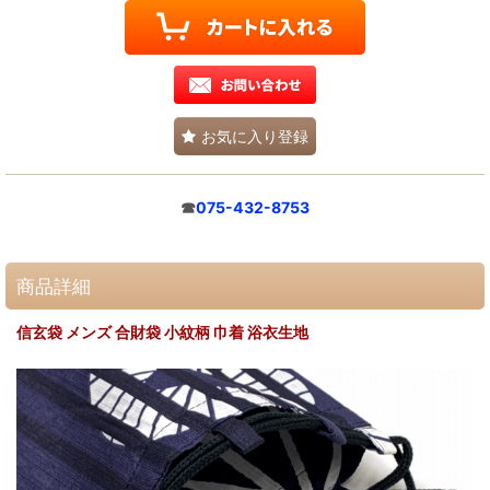
お気に入り登録
☎
075-432-8753
商品詳細
信玄袋 メンズ 合財袋 小紋柄 巾着 浴衣生地