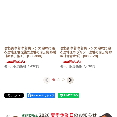
信玄袋 巾着 巾着袋 メンズ 浴衣に 浴
信玄袋 巾着 巾着袋 メンズ 浴衣に 浴
衣生地使用 先染め生地の信玄袋 綿製
衣生地使用 プリント生地の信玄袋 綿
【紺系、格子】
[
SGB938
]
製【群青紺系】
[
SGB929
]
1,380
円
(税込)
1,380
円
(税込)
モール販売価格
:
1,430
円
モール販売価格
:
1,430
円
Facebookでシェア