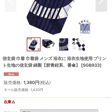
信玄袋 巾着 巾着袋 メンズ 浴衣に 浴衣生地使用 プリン
ト生地の信玄袋 綿製【群青紺系、番傘】
[
SGB933
]
販売価格
:
1,380
円
(税込)
モール販売価格
:
1,430
円
在庫△