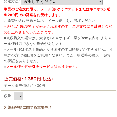
発送方法
:
単品のご注文に限り、メール便(ゆうパケットまたはネコポス) 送
料280円での発送をお受けします。
ご希望の方は発送方法の「メール便」をお選びください。
※送料は宅配便料金が表示されますので、ご注文後に
再計算
し金額
の訂正をさせていただきます。
※複数購入の場合は、大きさ(Ａ４サイズ、厚さ3cm以内)によりメ
ール便対応できない場合があります。
※メール便はポスト投函となりますので日時指定ができません。お
急ぎの方は宅配便をご利用ください。また、輸送時の紛失・破損
の保証もありません。
※
メール便の代金引換サービスはありません。
販売価格
:
1,380
円
(税込)
モール販売価格
:
1,430
円
数量
:
返品特約に関する重要事項