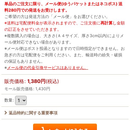
単品のご注文に限り、メール便(ゆうパケットまたはネコポス) 送
料280円での発送をお受けします。
ご希望の方は発送方法の「メール便」をお選びください。
※送料は宅配便料金が表示されますので、ご注文後に
再計算
し金額
の訂正をさせていただきます。
※複数購入の場合は、大きさ(Ａ４サイズ、厚さ3cm以内)によりメ
ール便対応できない場合があります。
※メール便はポスト投函となりますので日時指定ができません。お
急ぎの方は宅配便をご利用ください。また、輸送時の紛失・破損
の保証もありません。
※
メール便の代金引換サービスはありません。
販売価格
:
1,380
円
(税込)
モール販売価格
:
1,430
円
数量
:
返品特約に関する重要事項