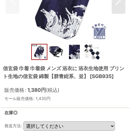
信玄袋 巾着 巾着袋 メンズ 浴衣に 浴衣生地使用 プリン
ト生地の信玄袋 綿製【群青紺系、並】
[
SGB935
]
販売価格
:
1,380
円
(税込)
モール販売価格
:
1,430
円
在庫◎
発送方法
: