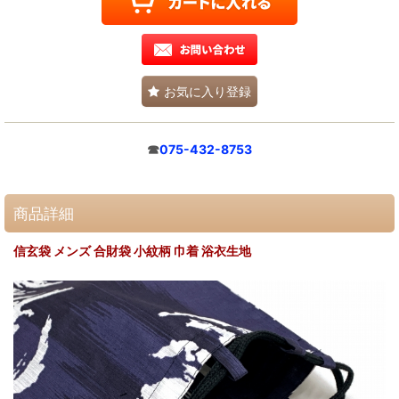
お気に入り登録
☎
075-432-8753
商品詳細
信玄袋 メンズ 合財袋 小紋柄 巾着 浴衣生地