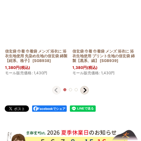
信玄袋 巾着 巾着袋 メンズ 浴衣に 浴
信玄袋 巾着 巾着袋 メンズ 浴衣に 浴
衣生地使用 先染め生地の信玄袋 綿製
衣生地使用 プリント生地の信玄袋 綿
【紺系、格子】
[
SGB938
]
製【黒系、縞】
[
SGB939
]
1,380
円
(税込)
1,380
円
(税込)
モール販売価格
:
1,430
円
モール販売価格
:
1,430
円
Facebookでシェア