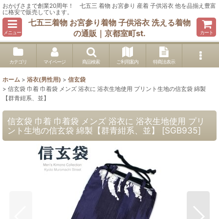
おかげさまで創業20周年！ 七五三 着物 お宮参り 産着 子供浴衣 他を品揃え豊富
に格安で販売しています。
七五三着物 お宮参り着物 子供浴衣 洗える着物
の通販｜京都室町st.
メニュー
カート
カテゴリ
マイページ
商品検索
ご利用案内
特商法表示
ホーム
>
浴衣(男性用)
>
信玄袋
>
信玄袋 巾着 巾着袋 メンズ 浴衣に 浴衣生地使用 プリント生地の信玄袋 綿製
【群青紺系、並】
信玄袋 巾着 巾着袋 メンズ 浴衣に 浴衣生地使用 プリ
ント生地の信玄袋 綿製【群青紺系、並】
[
SGB935
]