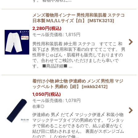
メンズ着物用インナー 男性用和装肌着 ステテコ
日本製 M/L/LLサイズ【白】
[
MSTK3213
]
2,280
円
(税込)
モール販売価格
:
1,815
円
男性用和装肌着 紳士用 ステテコ すててこ 和
装下ばき 男性用和装下着の白すててこです。 男
性用半じゅばん・肌襦袢も販売しておりますの
で、合わせてご検討いただけましたら幸いで
す。 ■商品詳細■ …
着付け小物 紳士物 伊達締め メンズ 男性用 マジ
ックベルト 男締め【紺】
[
mkkb2412
]
1,050
円
(税込)
モール販売価格
:
1,078
円
在庫◎
伊達締め 男〆 だて〆 マジック伊達〆 和装小物
マジックテープタイプの男締めです。 ワンタッ
チで留めることができるので、結ぶ必要がなく
結び目に煩わされません。 裏面がスポンジゴム
なので、しなやかで伸…