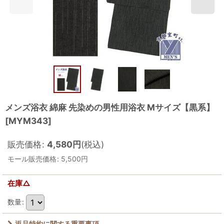
メンズ浴衣 綿麻 先染めの男性用浴衣 Mサイズ【黒系】
[
MYM343
]
販売価格
:
4,580
円
(税込)
モール販売価格
:
5,500
円
在庫△
数量
:
返品特約に関する重要事項