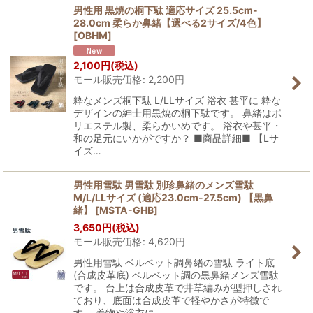
男性用 黒焼の桐下駄 適応サイズ 25.5cm-
28.0cm 柔らか鼻緒【選べる2サイズ/4色】
[
OBHM
]
2,100
円
(税込)
モール販売価格
:
2,200
円
粋なメンズ桐下駄 L/LLサイズ 浴衣 甚平に 粋な
デザインの紳士用黒焼の桐下駄です。 鼻緒はポ
リエステル製、柔らかいめです。 浴衣や甚平・
和の足元にいかがですか？ ■商品詳細■ 【Lサ
イズ…
男性用雪駄 男雪駄 別珍鼻緒のメンズ雪駄
M/L/LLサイズ (適応23.0cm-27.5cm) 【黒鼻
緒】
[
MSTA-GHB
]
3,650
円
(税込)
モール販売価格
:
4,620
円
男性用雪駄 ベルベット調鼻緒の雪駄 ライト底
(合成皮革底) ベルベット調の黒鼻緒メンズ雪駄
です。 台上は合成皮革で井草編みが型押しされ
ており、底面は合成皮革で軽やかさが特徴で
す。 着物や浴衣に…