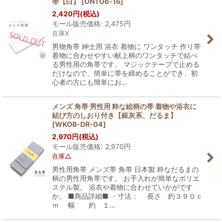
帯【白】
[
ONTOb-16
]
2,420
円
(税込)
モール販売価格
:
2,475
円
在庫X
男物角帯 紳士用 浴衣 着物に ワンタッチ 作り帯
着物に合わせやすい献上柄のワンタッチで結べ
る男性用の角帯です。 マジックテープで止める
だけなので、簡単に帯を締めることができ、初
心者の方にも簡単にお…
メンズ 角帯 男性用 粋な絵柄の帯 着物や浴衣に
結び方のしおり付き【銀灰系、だるま】
[
WKOB-DR-04
]
2,970
円
(税込)
モール販売価格
:
2,970
円
在庫△
男性用角帯 メンズ帯 角帯 日本製 粋なだるまの
柄の男性用角帯です。 お手入れが簡単なポリエ
ステル製。 浴衣や着物に合わせていかがです
か。 ■商品詳細■ ・寸法： 長さ 約３９０ｃ
ｍ 幅 約 １…