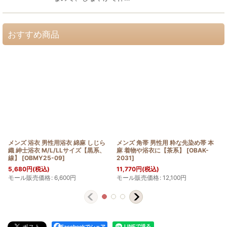
おすすめ商品
メンズ 浴衣 男性用浴衣 綿麻 しじら
メンズ 角帯 男性用 粋な先染め帯 本
織 紳士浴衣 M/L/LLサイズ【黒系、
麻 着物や浴衣に【茶系】
[
OBAK-
線】
[
OBMY25-09
]
2031
]
5,680
円
(税込)
11,770
円
(税込)
モール販売価格
:
6,600
円
モール販売価格
:
12,100
円
Facebookでシェア