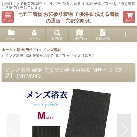
おかげさまで創業20周年！ 七五三 着物 お宮参り 産着 子供浴衣 他を品揃え豊富
に格安で販売しています。
七五三着物 お宮参り着物 子供浴衣 洗える着物
の通販｜京都室町st.
メニュー
カート
カテゴリ
マイページ
商品検索
ご利用案内
特商法表示
ホーム
>
浴衣(男性用)
>
メンズ浴衣
>
メンズ浴衣 綿麻 先染めの男性用浴衣 Mサイズ【黒系】
メンズ浴衣 綿麻 先染めの男性用浴衣 Mサイズ【黒
系】
[
MYM343
]