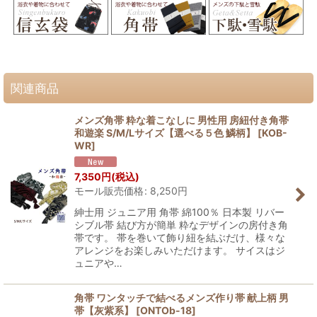
関連商品
メンズ角帯 粋な着こなしに 男性用 房紐付き角帯
和遊楽 S/M/Lサイズ【選べる５色 鱗柄】
[
KOB-
WR
]
7,350
円
(税込)
モール販売価格
:
8,250
円
紳士用 ジュニア用 角帯 綿100％ 日本製 リバー
シブル帯 結び方が簡単 粋なデザインの房付き角
帯です。 帯を巻いて飾り紐を結ぶだけ、様々な
アレンジをお楽しみいただけます。 サイスはジ
ュニアや…
角帯 ワンタッチで結べるメンズ作り帯 献上柄 男
帯【灰紫系】
[
ONTOb-18
]