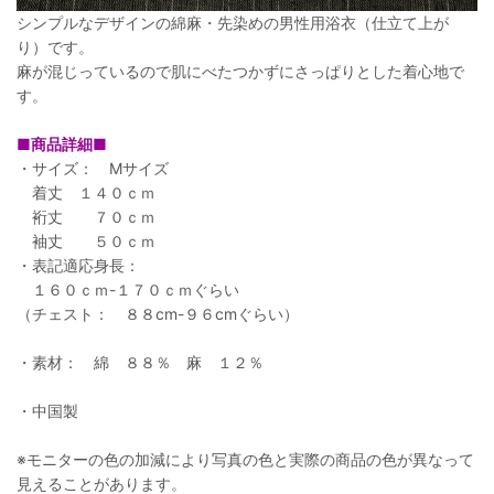
シンプルなデザインの綿麻・先染めの男性用浴衣（仕立て上が
り）です。
麻が混じっているので肌にべたつかずにさっぱりとした着心地で
す。
■商品詳細■
・サイズ： Mサイズ
着丈 １４０ｃｍ
裄丈 ７０ｃｍ
袖丈 ５０ｃｍ
・表記適応身長：
１６０ｃｍ-１７０ｃｍぐらい
（チェスト： ８８cm-９６cmぐらい）
・素材： 綿 ８８％ 麻 １２％
・中国製
※モニターの色の加減により写真の色と実際の商品の色が異なって
見えることがあります。