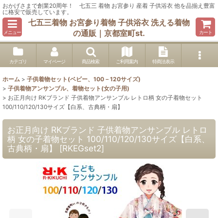
おかげさまで創業20周年！ 七五三 着物 お宮参り 産着 子供浴衣 他を品揃え豊富
に格安で販売しています。
七五三着物 お宮参り着物 子供浴衣 洗える着物
の通販｜京都室町st.
メニュー
カート
カテゴリ
マイページ
商品検索
ご利用案内
特商法表示
ホーム
>
子供着物セット(ベビー、100－120サイズ)
>
子供着物アンサンブル、着物セット(女の子用)
>
お正月向け RKブランド 子供着物アンサンブル レトロ柄 女の子着物セット
100/110/120/130サイズ【白系、古典柄・扇】
お正月向け RKブランド 子供着物アンサンブル レトロ
柄 女の子着物セット 100/110/120/130サイズ【白系、
古典柄・扇】
[
RKEGset2
]