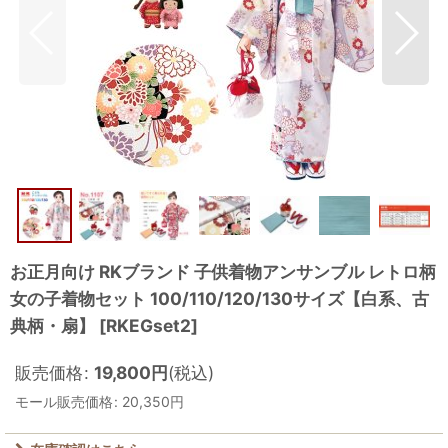
お正月向け RKブランド 子供着物アンサンブル レトロ柄
女の子着物セット 100/110/120/130サイズ【白系、古
典柄・扇】
[
RKEGset2
]
販売価格
:
19,800
円
(税込)
モール販売価格
:
20,350
円