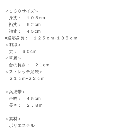
＜１３０サイズ＞
身丈： １０５cm
裄丈： ５２cm
袖丈： ４５cm
※適応身長： １２５ｃｍ-１３５ｃｍ
＜羽織＞
丈： ６０cm
＜草履＞
台の長さ： ２１cm
＜ストレッチ足袋＞
２１ｃｍ-２２ｃｍ
＜兵児帯＞
帯幅： ４５cm
長さ： ２．８m
＜素材＞
ポリエステル