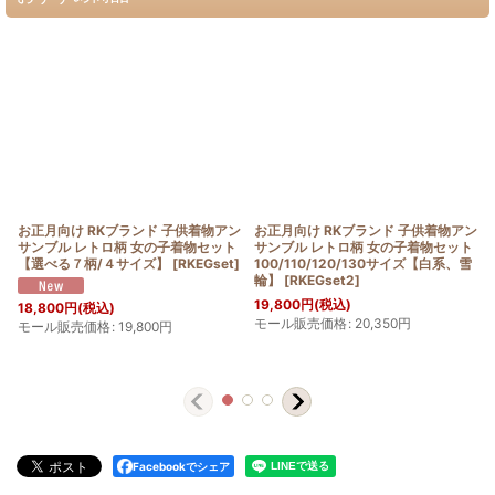
お正月向け RKブランド 子供着物アン
お正月向け RKブランド 子供着物アン
サンブル レトロ柄 女の子着物セット
サンブル レトロ柄 女の子着物セット
【選べる７柄/４サイズ】
[
RKEGset
]
100/110/120/130サイズ【白系、雪
輪】
[
RKEGset2
]
19,800
円
(税込)
18,800
円
(税込)
モール販売価格
:
20,350
円
モール販売価格
:
19,800
円
Facebookでシェア