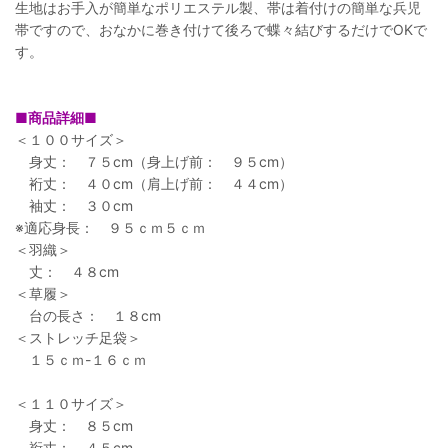
生地はお手入が簡単なポリエステル製、帯は着付けの簡単な兵児
帯ですので、おなかに巻き付けて後ろで蝶々結びするだけでOKで
す。
■商品詳細■
＜１００サイズ＞
身丈： ７５cm（身上げ前： ９５cm）
裄丈： ４０cm（肩上げ前： ４４cm）
袖丈： ３０cm
※適応身長： ９５ｃｍ５ｃｍ
＜羽織＞
丈： ４８cm
＜草履＞
台の長さ： １８cm
＜ストレッチ足袋＞
１５ｃｍ-１６ｃｍ
＜１１０サイズ＞
身丈： ８５cm
裄丈： ４５cm