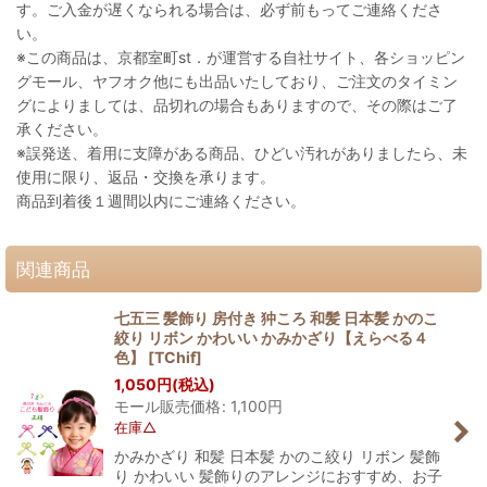
す。ご入金が遅くなられる場合は、必ず前もってご連絡くださ
い。
※この商品は、京都室町st．が運営する自社サイト、各ショッピン
グモール、ヤフオク他にも出品いたしており、ご注文のタイミン
グによりましては、品切れの場合もありますので、その際はご了
承ください。
※誤発送、着用に支障がある商品、ひどい汚れがありましたら、未
使用に限り、返品・交換を承ります。
商品到着後１週間以内にご連絡ください。
関連商品
七五三 髪飾り 房付き 狆ころ 和髪 日本髪 かのこ
絞り リボン かわいい かみかざり【えらべる４
色】
[
TChif
]
1,050
円
(税込)
モール販売価格
:
1,100
円
在庫△
かみかざり 和髪 日本髪 かのこ絞り リボン 髪飾
り かわいい 髪飾りのアレンジにおすすめ、お子