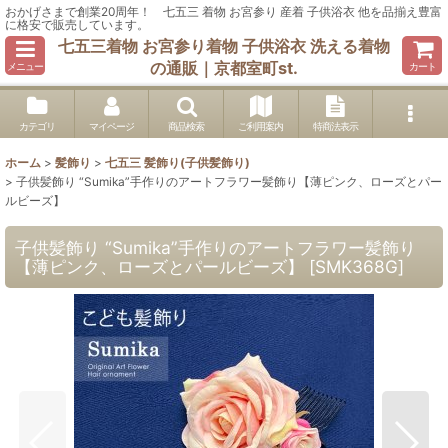
おかげさまで創業20周年！ 七五三 着物 お宮参り 産着 子供浴衣 他を品揃え豊富
に格安で販売しています。
七五三着物 お宮参り着物 子供浴衣 洗える着物
の通販｜京都室町st.
メニュー
カート
カテゴリ
マイページ
商品検索
ご利用案内
特商法表示
ホーム
>
髪飾り
>
七五三 髪飾り(子供髪飾り)
>
子供髪飾り “Sumika”手作りのアートフラワー髪飾り【薄ピンク、ローズとパー
ルビーズ】
子供髪飾り “Sumika”手作りのアートフラワー髪飾り
【薄ピンク、ローズとパールビーズ】
[
SMK368G
]