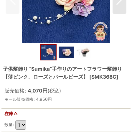
子供髪飾り “Sumika”手作りのアートフラワー髪飾り
【薄ピンク、ローズとパールビーズ】
[
SMK368G
]
販売価格
:
4,070
円
(税込)
モール販売価格
:
4,950
円
在庫△
数量
: