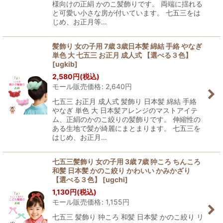
様向けの正絹 かのこ髪飾りです。 両端に揺れる
と可愛い小さな房が付いています。 七五三をは
じめ、お正月等…
髪飾り 女の子用 7歳 3歳日本髪 綿結 手絡 やなぎ
単色 大 七五三 お正月 成人式 【選べる３色】
[
ugkib
]
2,580
円
(税込)
モール販売価格
:
2,640
円
七五三 お正月 成人式 髪飾り 日本髪 綿結 手絡
やなぎ 単色 大 日本髪アレンジのマストアイテ
ム、正絹のかのこ絞りの髪飾りです。 伸縮性の
ある生地で髪が綺麗にまとまります。 七五三を
はじめ、お正月…
七五三髪飾り 女の子用 3歳 7歳 狆ころ ちんころ
和髪 日本髪 かのこ絞り かわいい かみかざり
【選べる３色】
[
ugchi
]
1,130
円
(税込)
モール販売価格
:
1,155
円
七五三 髪飾り 狆ころ 和髪 日本髪 かのこ絞り リ