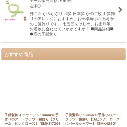
モール販売価格
:
660
円
在庫◎
狆ころ かみかざり 和髪 日本髪 かのこ絞り 髪飾
りのアレンジにおすすめ、お子様向けの正絹 か
のこ髪飾りです。 七五三をはじめ、お正月等、
お着物に合わせていかがですか？ ■商品詳細■
●鹿の子髪飾り…
おすすめ商品
子供髪飾り コサージュ “Sumika”手
子供髪飾り “Sumika”手作りのアート
作りのアートフラワー髪飾り【クリ
フラワー髪飾り【淡ピンク、ローズ
ーム、ピンクローズ】
[
SMK1172G
]
にパールシャワー】
[
SMK429G
]