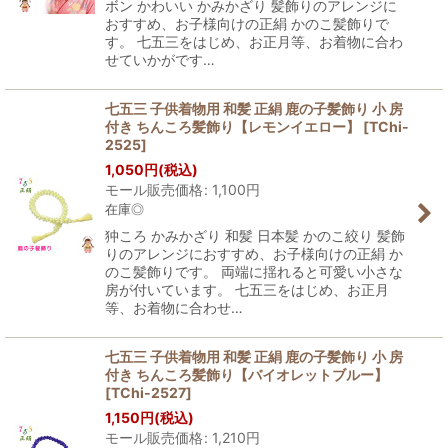
ボン かわいい かみかざり 髪飾りのアレンジに
おすすめ、お子様向けの正絹 かのこ髪飾りで
す。 七五三をはじめ、お正月等、お着物に合わ
せていかがです…
七五三 子供着物用 和髪 正絹 鹿の子髪飾り 小 房
付き ちんころ髪飾り【レモンイエロー】
[
TChi-
2525
]
1,050
円
(税込)
モール販売価格
:
1,100
円
在庫◎
狆ころ かみかざり 和髪 日本髪 かのこ絞り 髪飾
りのアレンジにおすすめ、お子様向けの正絹 か
のこ髪飾りです。 両端に揺れると可愛い小さな
房が付いています。 七五三をはじめ、お正月
等、お着物に合わせ…
七五三 子供着物用 和髪 正絹 鹿の子髪飾り 小 房
付き ちんころ髪飾り【バイオレットブルー】
[
TChi-2527
]
1,150
円
(税込)
モール販売価格
:
1,210
円