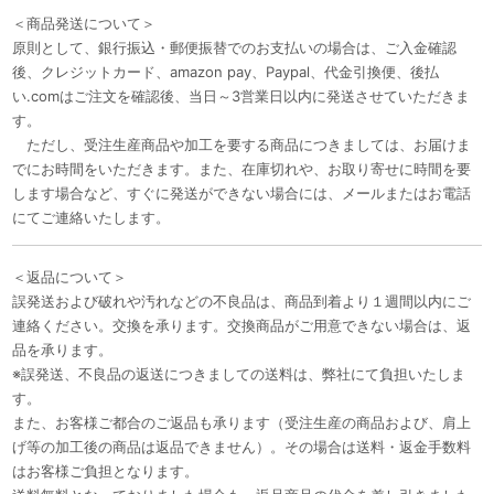
＜商品発送について＞
原則として、銀行振込・郵便振替でのお支払いの場合は、ご入金確認
後、クレジットカード、amazon pay、Paypal、代金引換便、後払
い.comはご注文を確認後、当日～3営業日以内に発送させていただきま
す。
ただし、受注生産商品や加工を要する商品につきましては、お届けま
でにお時間をいただきます。また、在庫切れや、お取り寄せに時間を要
します場合など、すぐに発送ができない場合には、メールまたはお電話
にてご連絡いたします。
＜返品について＞
誤発送および破れや汚れなどの不良品は、商品到着より１週間以内にご
連絡ください。交換を承ります。交換商品がご用意できない場合は、返
品を承ります。
※誤発送、不良品の返送につきましての送料は、弊社にて負担いたしま
す。
また、お客様ご都合のご返品も承ります（受注生産の商品および、肩上
げ等の加工後の商品は返品できません）。その場合は送料・返金手数料
はお客様ご負担となります。