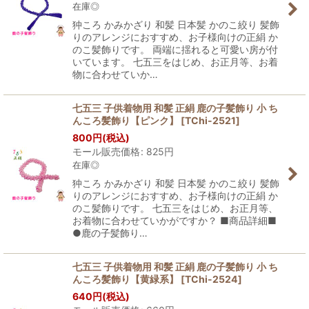
在庫◎
狆ころ かみかざり 和髪 日本髪 かのこ絞り 髪飾
りのアレンジにおすすめ、お子様向けの正絹 か
のこ髪飾りです。 両端に揺れると可愛い房が付
いています。 七五三をはじめ、お正月等、お着
物に合わせていか…
七五三 子供着物用 和髪 正絹 鹿の子髪飾り 小 ち
んころ髪飾り【ピンク】
[
TChi-2521
]
800
円
(税込)
モール販売価格
:
825
円
在庫◎
狆ころ かみかざり 和髪 日本髪 かのこ絞り 髪飾
りのアレンジにおすすめ、お子様向けの正絹 か
のこ髪飾りです。 七五三をはじめ、お正月等、
お着物に合わせていかがですか？ ■商品詳細■
●鹿の子髪飾り…
七五三 子供着物用 和髪 正絹 鹿の子髪飾り 小 ち
んころ髪飾り【黄緑系】
[
TChi-2524
]
640
円
(税込)