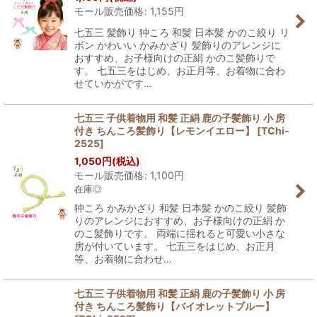
モール販売価格
:
1,155
円
七五三 髪飾り 狆ころ 和髪 日本髪 かのこ絞り リ
ボン かわいい かみかざり 髪飾りのアレンジに
おすすめ、お子様向けの正絹 かのこ髪飾りで
す。 七五三をはじめ、お正月等、お着物に合わ
せていかがです…
七五三 子供着物用 和髪 正絹 鹿の子髪飾り 小 房
付き ちんころ髪飾り【レモンイエロー】
[
TChi-
2525
]
1,050
円
(税込)
モール販売価格
:
1,100
円
在庫◎
狆ころ かみかざり 和髪 日本髪 かのこ絞り 髪飾
りのアレンジにおすすめ、お子様向けの正絹 か
のこ髪飾りです。 両端に揺れると可愛い小さな
房が付いています。 七五三をはじめ、お正月
等、お着物に合わせ…
七五三 子供着物用 和髪 正絹 鹿の子髪飾り 小 房
付き ちんころ髪飾り【バイオレットブルー】