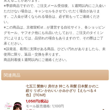
見えることがあります。
※季節商品ですので、ご注文メール受信後、１週間以内にご入金い
ただけない場合は、キャンセルをさせていただく場合がありま
す。ご入金が遅くなられる場合は、必ず前もってご連絡くださ
い。
※この商品は、京都室町st．が運営する自社サイト、各ショッピン
グモール、ヤフオク他にも出品いたしており、ご注文のタイミン
グによりましては、品切れの場合もありますので、その際はご了
承ください。
※誤発送、着用に支障がある商品、ひどい汚れがありましたら、未
使用に限り、返品・交換を承ります。
商品到着後１週間以内にご連絡ください。
関連商品
七五三 髪飾り 房付き 狆ころ 和髪 日本髪 かのこ
絞り リボン かわいい かみかざり【えらべる４
色】
[
TChif
]
1,050
円
(税込)
モール販売価格
:
1,100
円