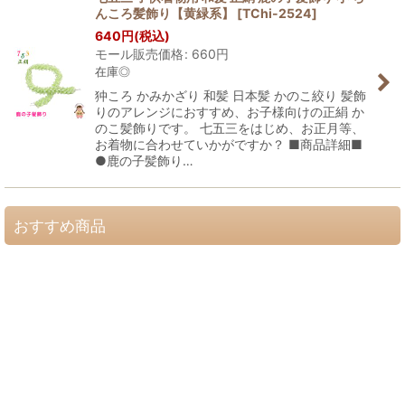
んころ髪飾り【黄緑系】
[
TChi-2524
]
640
円
(税込)
モール販売価格
:
660
円
在庫◎
狆ころ かみかざり 和髪 日本髪 かのこ絞り 髪飾
りのアレンジにおすすめ、お子様向けの正絹 か
のこ髪飾りです。 七五三をはじめ、お正月等、
お着物に合わせていかがですか？ ■商品詳細■
●鹿の子髪飾り…
おすすめ商品