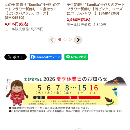
女の子 髪飾り ”Sumika”手作りのア
子供髪飾り “Sumika”手作りのアート
ートフラワー髪飾り ２点セット
フラワー髪飾り【淡ピンク、ローズ
【ピンクパステル、ローズ】
にパールシャワー】
[
SMK429G
]
[
SMK451G
]
3,960
円
(税込)
4,895
円
(税込)
モール販売価格
:
4,840
円
モール販売価格
:
5,775
円
Facebookでシェア