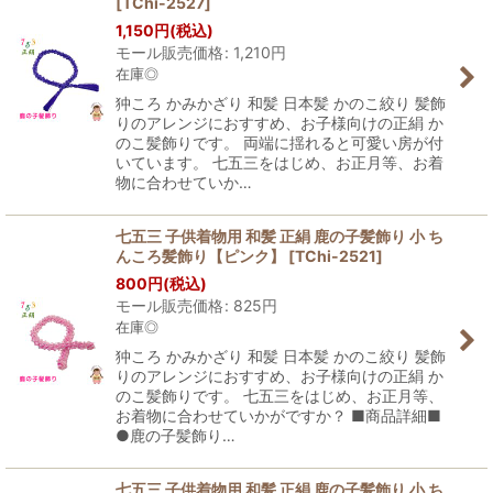
[
TChi-2527
]
1,150
円
(税込)
モール販売価格
:
1,210
円
在庫◎
狆ころ かみかざり 和髪 日本髪 かのこ絞り 髪飾
りのアレンジにおすすめ、お子様向けの正絹 か
のこ髪飾りです。 両端に揺れると可愛い房が付
いています。 七五三をはじめ、お正月等、お着
物に合わせていか…
七五三 子供着物用 和髪 正絹 鹿の子髪飾り 小 ち
んころ髪飾り【ピンク】
[
TChi-2521
]
800
円
(税込)
モール販売価格
:
825
円
在庫◎
狆ころ かみかざり 和髪 日本髪 かのこ絞り 髪飾
りのアレンジにおすすめ、お子様向けの正絹 か
のこ髪飾りです。 七五三をはじめ、お正月等、
お着物に合わせていかがですか？ ■商品詳細■
●鹿の子髪飾り…
七五三 子供着物用 和髪 正絹 鹿の子髪飾り 小 ち