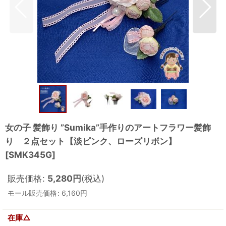
女の子 髪飾り ”Sumika”手作りのアートフラワー髪飾
り ２点セット【淡ピンク、ローズリボン】
[
SMK345G
]
販売価格
:
5,280
円
(税込)
モール販売価格
:
6,160
円
在庫△