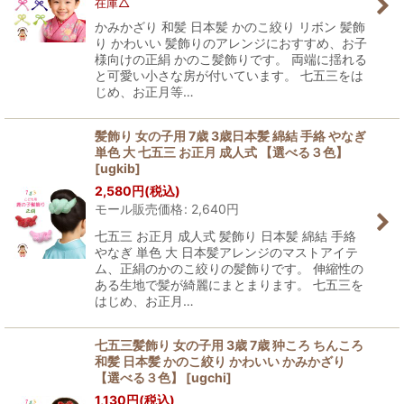
在庫△
かみかざり 和髪 日本髪 かのこ絞り リボン 髪飾
り かわいい 髪飾りのアレンジにおすすめ、お子
様向けの正絹 かのこ髪飾りです。 両端に揺れる
と可愛い小さな房が付いています。 七五三をは
じめ、お正月等…
髪飾り 女の子用 7歳 3歳日本髪 綿結 手絡 やなぎ
単色 大 七五三 お正月 成人式 【選べる３色】
[
ugkib
]
2,580
円
(税込)
モール販売価格
:
2,640
円
七五三 お正月 成人式 髪飾り 日本髪 綿結 手絡
やなぎ 単色 大 日本髪アレンジのマストアイテ
ム、正絹のかのこ絞りの髪飾りです。 伸縮性の
ある生地で髪が綺麗にまとまります。 七五三を
はじめ、お正月…
七五三髪飾り 女の子用 3歳 7歳 狆ころ ちんころ
和髪 日本髪 かのこ絞り かわいい かみかざり
【選べる３色】
[
ugchi
]
1,130
円
(税込)