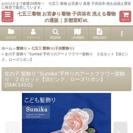
おかげさまで創業20周年！ 七五三 着物 お宮参り 産着 子供浴衣 他を品揃え豊富
に格安で販売しています。
七五三着物 お宮参り着物 子供浴衣 洗える着物
の通販｜京都室町st.
メニュー
カート
カテゴリ
マイページ
商品検索
ご利用案内
特商法表示
ホーム
>
髪飾り
>
七五三 髪飾り(子供髪飾り)
>
女の子 髪飾り ”Sumika”手作りのアートフラワー髪飾り ２点セット【淡ピン
ク、ローズリボン】
女の子 髪飾り ”Sumika”手作りのアートフラワー髪飾
り ２点セット【淡ピンク、ローズリボン】
[
SMK345G
]