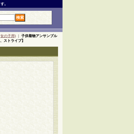
ます。
女の子用)
｜
子供着物アンサンブル
系、ストライプ】