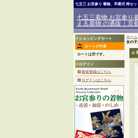
七五三 お宮参り 着物、卒業式 袴セ
七五三着物 お宮参り着
える着物 の通販｜京都室
ホーム
ショッピングカート
女の子
カートの中身
カートは空です。
ログイン
新規登録はこちら
ログインはこちら