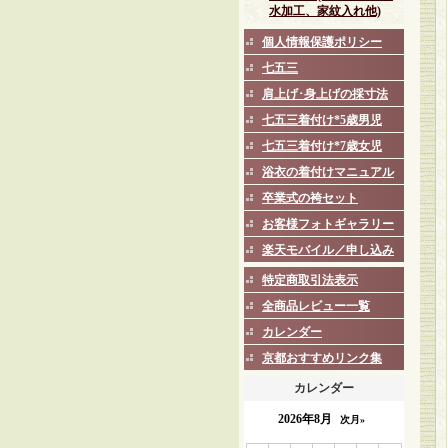
水加工、家紋入れ他)
個人情報保護ポリシー
七五三
肩上げ･身上げの採寸法
七五三着付け*5歳男児
七五三着付け*7歳女児
浴衣の着付けマニュアル
卒業式の袴セット
お客様フォトギャラリー
楽天モバイル／申し込み
特定商取引法表示
全商品レビュー一覧
カレンダー
京都おすすめリンク集
カレンダー
2026年8月
次月»