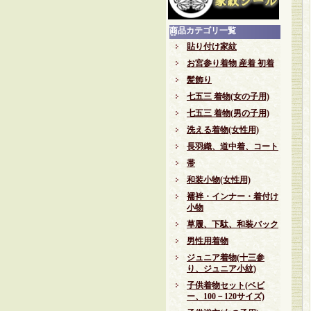
商品カテゴリ一覧
貼り付け家紋
お宮参り着物 産着 初着
髪飾り
七五三 着物(女の子用)
七五三 着物(男の子用)
洗える着物(女性用)
長羽織、道中着、コート
帯
和装小物(女性用)
襦袢・インナー・着付け
小物
草履、下駄、和装バック
男性用着物
ジュニア着物(十三参
り、ジュニア小紋)
子供着物セット(ベビ
ー、100－120サイズ)