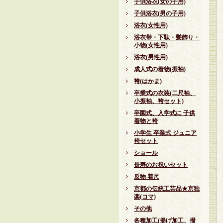
子供浴衣(女の子用)
子供浴衣(男の子用)
浴衣(女性用)
浴衣帯・下駄・髪飾り・
小物(女性用)
浴衣(男性用)
成人式の着物(振袖)
袴(はかま)
卒業式の衣装(二尺袖、
小振袖、袴セット)
卒園式、入学式に 子供
着物と袴
小学生 卒業式 ジュニア
袴セット
ショール
長寿のお祝いセット
反物 着尺
京都の伝統工芸品★京独
楽(コマ)
その他
各種加工(揚げ加工、撥