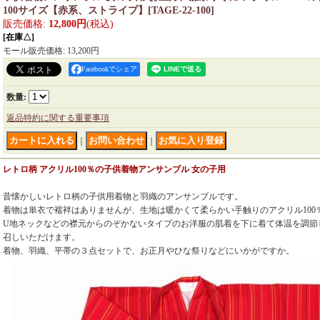
100サイズ【赤系、ストライプ】
[
TAGE-22-100
]
販売価格
:
12,800円
(税込)
[在庫△]
モール販売価格
:
13,200円
Facebookでシェア
数量
:
返品特約に関する重要事項
｜
｜
レトロ柄 アクリル100％の子供着物アンサンブル 女の子用
昔懐かしいレトロ柄の子供用着物と羽織のアンサンブルです。
着物は単衣で襦袢はありませんが、生地は暖かくて柔らかい手触りのアクリル100
U地ネックなどの襟元からのぞかないタイプのお洋服の肌着を下に着て体温を調節
召しいただけます。
着物、羽織、平帯の３点セットで、お正月やひな祭りなどにいかがですか。