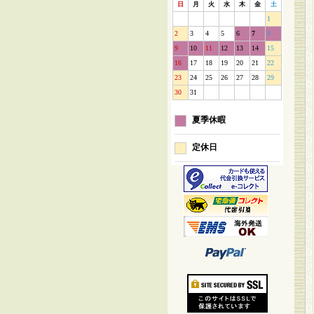
日
月
火
水
木
金
土
1
2
3
4
5
6
7
8
9
10
11
12
13
14
15
16
17
18
19
20
21
22
23
24
25
26
27
28
29
30
31
夏季休暇
定休日