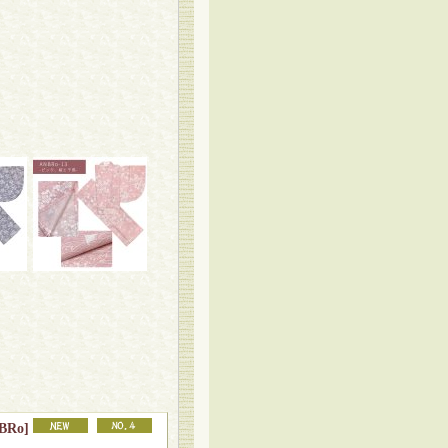
BRo
]