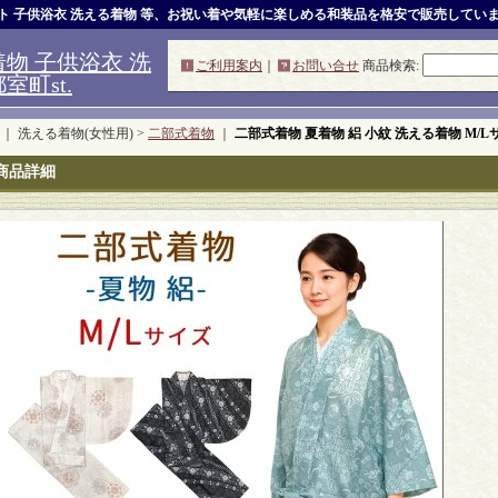
ット 子供浴衣 洗える着物 等、お祝い着や気軽に楽しめる和装品を格安で販売してい
物 子供浴衣 洗
ご利用案内
｜
お問い合せ
商品検索
:
町st.
｜ 洗える着物(女性用) >
二部式着物
｜
二部式着物 夏着物 絽 小紋 洗える着物 M/
商品詳細