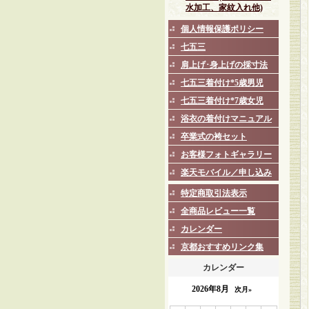
水加工、家紋入れ他)
個人情報保護ポリシー
七五三
肩上げ･身上げの採寸法
七五三着付け*5歳男児
七五三着付け*7歳女児
浴衣の着付けマニュアル
卒業式の袴セット
お客様フォトギャラリー
楽天モバイル／申し込み
特定商取引法表示
全商品レビュー一覧
カレンダー
京都おすすめリンク集
カレンダー
2026年8月
次月»