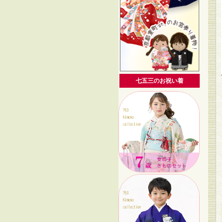
七五三のお祝い着