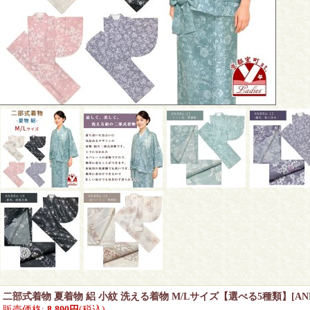
二部式着物 夏着物 絽 小紋 洗える着物 M/Lサイズ【選べる5種類】
[
AN
販売価格
:
8,800円
(税込)