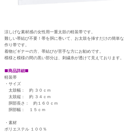
涼しげな素材感の女性用一重太鼓の軽装帯です。
難しい帯結び不要！帯を胴に巻いて、お太鼓を挿すだけの簡単な
作り帯です。
着物ビギナーの方、帯結びが苦手な方にお勧めです。
模様と模様の間の黒い部分は、刺繍糸が透けて見えております。
■商品詳細■
軽装帯
・サイズ
太鼓幅： 約 ３０ｃｍ
太鼓縦： 約 ３４ｃｍ
胴部長さ： 約１６０ｃｍ
胴部幅： １５ｃｍ
・素材
ポリエステル １００％