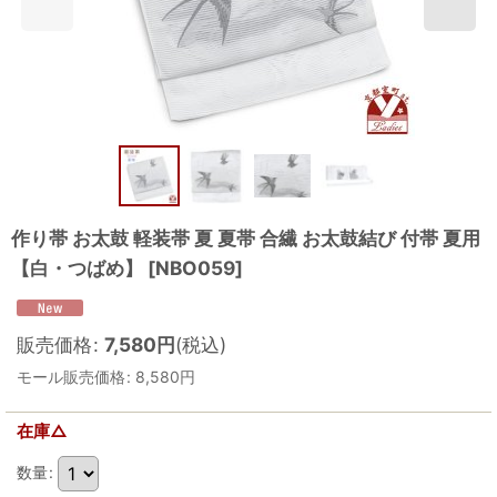
作り帯 お太鼓 軽装帯 夏 夏帯 合繊 お太鼓結び 付帯 夏用
【白・つばめ】
[
NBO059
]
販売価格
:
7,580
円
(税込)
モール販売価格
:
8,580
円
在庫△
数量
: