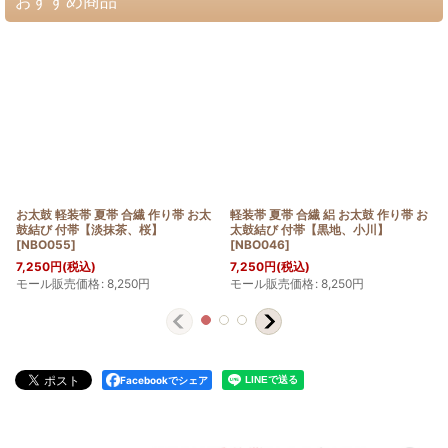
おすすめ商品
お太鼓 軽装帯 夏帯 合繊 作り帯 お太
軽装帯 夏帯 合繊 絽 お太鼓 作り帯 お
鼓結び 付帯【淡抹茶、桜】
太鼓結び 付帯【黒地、小川】
[
NBO055
]
[
NBO046
]
7,250
円
(税込)
7,250
円
(税込)
モール販売価格
:
8,250
円
モール販売価格
:
8,250
円
Facebookでシェア