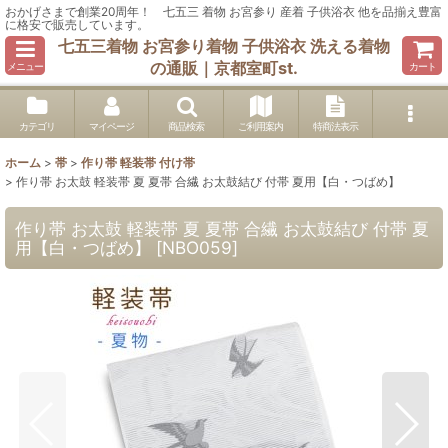
おかげさまで創業20周年！ 七五三 着物 お宮参り 産着 子供浴衣 他を品揃え豊富
に格安で販売しています。
七五三着物 お宮参り着物 子供浴衣 洗える着物
の通販｜京都室町st.
メニュー
カート
カテゴリ
マイページ
商品検索
ご利用案内
特商法表示
ホーム
>
帯
>
作り帯 軽装帯 付け帯
>
作り帯 お太鼓 軽装帯 夏 夏帯 合繊 お太鼓結び 付帯 夏用【白・つばめ】
作り帯 お太鼓 軽装帯 夏 夏帯 合繊 お太鼓結び 付帯 夏
用【白・つばめ】
[
NBO059
]