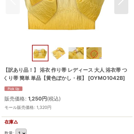
【訳あり品！】 浴衣 作り帯 レディース 大人 浴衣帯 つ
くり帯 簡単 単品【黄色ぼかし・桜】
[
OYMO1042B
]
販売価格
:
1,250
円
(税込)
モール販売価格
:
1,320
円
在庫△
数量
: