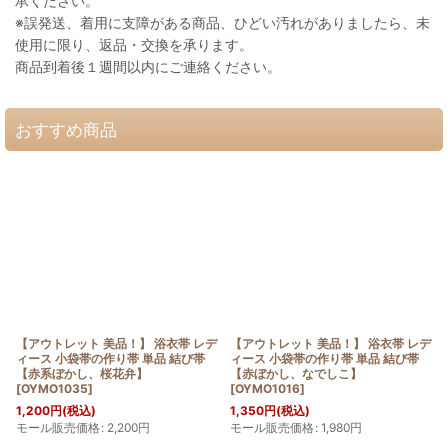
承ください。
※誤発送、着用に支障がある商品、ひどい汚れがありましたら、未
使用に限り、返品・交換を承ります。
商品到着後１週間以内にご連絡ください。
おすすめ商品
【アウトレット 美品！】 浴衣帯 レデ
【アウトレット 美品！】 浴衣帯 レデ
ィース 小袋帯の作り帯 単品 結び帯
ィース 小袋帯の作り帯 単品 結び帯
【赤系ぼかし、桜花弁】
【赤ぼかし、なでしこ】
[
OYMO1035
]
[
OYMO1016
]
1,200
円
(税込)
1,350
円
(税込)
モール販売価格
:
2,200
円
モール販売価格
:
1,980
円