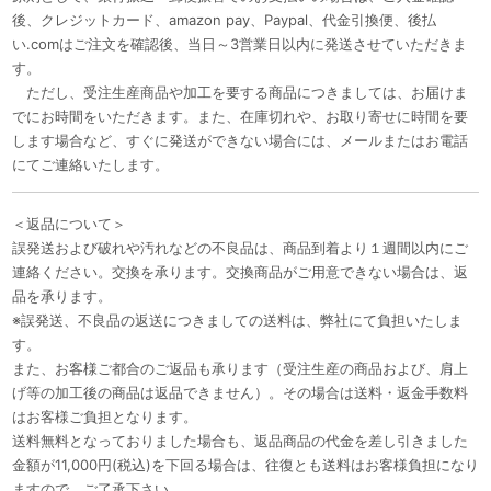
後、クレジットカード、amazon pay、Paypal、代金引換便、後払
い.comはご注文を確認後、当日～3営業日以内に発送させていただきま
す。
ただし、受注生産商品や加工を要する商品につきましては、お届けま
でにお時間をいただきます。また、在庫切れや、お取り寄せに時間を要
します場合など、すぐに発送ができない場合には、メールまたはお電話
にてご連絡いたします。
＜返品について＞
誤発送および破れや汚れなどの不良品は、商品到着より１週間以内にご
連絡ください。交換を承ります。交換商品がご用意できない場合は、返
品を承ります。
※誤発送、不良品の返送につきましての送料は、弊社にて負担いたしま
す。
また、お客様ご都合のご返品も承ります（受注生産の商品および、肩上
げ等の加工後の商品は返品できません）。その場合は送料・返金手数料
はお客様ご負担となります。
送料無料となっておりました場合も、返品商品の代金を差し引きました
金額が11,000円(税込)を下回る場合は、往復とも送料はお客様負担になり
ますので、ご了承下さい。