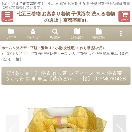
おかげさまで創業20周年！ 七五三 着物 お宮参り 産着 子供浴衣 他を品揃え豊富
に格安で販売しています。
七五三着物 お宮参り着物 子供浴衣 洗える着物
の通販｜京都室町st.
メニュー
カート
カテゴリ
マイページ
商品検索
ご利用案内
特商法表示
ホーム
>
浴衣帯・下駄・髪飾り・小物(女性用)
>
作り帯(浴衣用)
>
【訳あり品！】 浴衣 作り帯 レディース 大人 浴衣帯 つくり帯 簡単 単品【黄色
ぼかし・桜】
【訳あり品！】 浴衣 作り帯 レディース 大人 浴衣帯
つくり帯 簡単 単品【黄色ぼかし・桜】
[
OYMO1042B
]